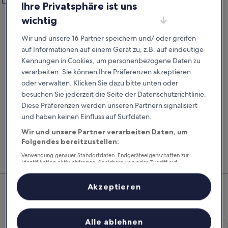
Anderen Rückgabeort hinzufügen
Ihre Privatsphäre ist uns
Abholdatum
Rückgabedatum
wichtig
24. Aug.
25. Aug.
Wir und unsere
16
Partner speichern und/ oder greifen
Abholzeit
Rückgabezeit
auf Informationen auf einem Gerät zu, z.B. auf eindeutige
Kennungen in Cookies, um personenbezogene Daten zu
verarbeiten. Sie können Ihre Präferenzen akzeptieren
Ich habe einen Rabattcode
oder verwalten. Klicken Sie dazu bitte unten oder
besuchen Sie jederzeit die Seite der Datenschutzrichtlinie.
Suchen
Diese Präferenzen werden unseren Partnern signalisiert
und haben keinen Einfluss auf Surfdaten.
Wir und unsere Partner verarbeiten Daten, um
Vergleiche Autovermieter und buche Flug, Hotel
Mitg
Folgendes bereitzustellen:
und Mietwagen zusammen, um noch mehr zu
Hote
sparen.
Feri
Verwendung genauer Standortdaten. Endgeräteeigenschaften zur
Identifikation aktiv abfragen. Speichern von oder Zugriff auf
Informationen auf einem Endgerät. Personalisierte Werbung und
Top-Mietwagenangebote –
Inhalte, Messung von Werbeleistung und der Performance von Inhalten,
Zielgruppenforschung sowie Entwicklung und Verbesserung von
Akzeptieren
Angeboten.
Wolfratshausen
Liste der Partner (Lieferanten)
Economy Chevrolet Spark
Alle ablehnen
Economy