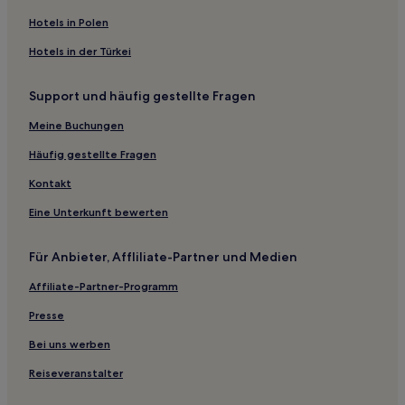
Neubiberg Hotels
Hotels in Polen
Landkreis Weilheim-Schongau: Hotels
Hotels in der Türkei
Hotels nahe Buchheim Museum
Support und häufig gestellte Fragen
Elmau Hotels
Meine Buchungen
Bernried am Starnberger See Hotels
Hotels nahe S-Bahn-Station Gräfelfing
Häufig gestellte Fragen
Pähl Hotels
Kontakt
Gaißach Hotels
Eine Unterkunft bewerten
Hotels nahe U-Bahnhof Holzapfelkreuth
Für Anbieter, Affliliate-Partner und Medien
Wangen Hotels
Affiliate-Partner-Programm
Hotels nahe Freizeitpark Neubiberg
Presse
Holzhausen Hotels
Hotels nahe Marienmünster
Bei uns werben
München Hotels
Reiseveranstalter
Hotels nahe Straßenbahnhaltestelle Tegernseer Landstraße