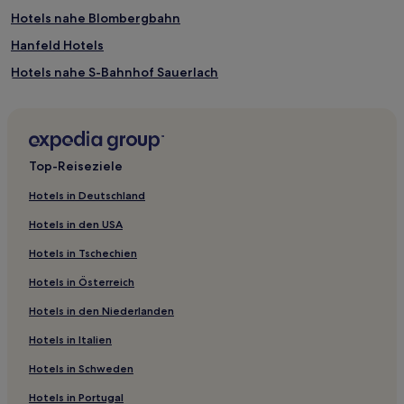
Hotels nahe Blombergbahn
Hanfeld Hotels
Hotels nahe S-Bahnhof Sauerlach
Hotels nahe Straßenbahnhaltestelle Silberhornstraße
Eberfing Hotels
Thalkirchen: Hotels
Top-Reiseziele
Hotels nahe Ammersee
Hotels in Deutschland
Otterfing Hotels
Hotels in den USA
Hotels nahe Haltestelle Großhadern
Hotels in Tschechien
Hotels nahe Bahnhof Reichersbeuern
Hotels in Österreich
Hotels nahe S-Bahnhof Neubiberg
Hotels in den Niederlanden
Landkreis Starnberg: Hotels
Hotels in Italien
Güntering Hotels
Martinsried Hotels
Hotels in Schweden
Hotels nahe Strandbad St. Alban
Hotels in Portugal