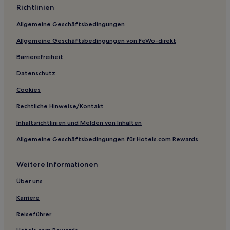
Richtlinien
Hotels nahe S-Bahnhof Stockdorf
Allgemeine Geschäftsbedingungen
Bayern: Hotels
Allgemeine Geschäftsbedingungen von FeWo-direkt
Bad Tölz Hotels
Barrierefreiheit
Seefeld Hotels
Hotels nahe Breitbrunn
Datenschutz
Widdersberg Hotels
Cookies
Unterbiberg Hotels
Rechtliche Hinweise/Kontakt
Hotels nahe S-Bahn-Station Germering-Unterpfaffenhofen
Inhaltsrichtlinien und Melden von Inhalten
Hotels nahe Straßenbahnhaltestelle Lohensteinstraße
Allgemeine Geschäftsbedingungen für Hotels.com Rewards
Ramsau Hotels
Weitere Informationen
Hotels nahe Schloss Höhenried
Landkreis Rosenheim: Hotels
Über uns
Hotels nahe Kloster Andechs
Karriere
Gauting Hotels
Reiseführer
Seeshaupt Hotels