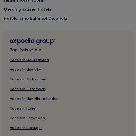
Fahrenhorst Hotels
Oerdinghausen Hotels
Hotels nahe Bahnhof Diepholz
Hibben Hotels
Rehburg-Loccum Hotels
Holtrup Hotels
Top-Reiseziele
Landkreis Schaumburg: Hotels
Hotels in Deutschland
Osterbinde Hotels
Hotels in den USA
Hassel Hotels
Hotels in Tschechien
Groß Köhren Hotels
Hotels in Österreich
Heiligenfelde Hotels
Hotels in den Niederlanden
Hotels nahe Bahnhof Steinfeld
Hotels in Italien
Bensen Hotels
Landkreis Oldenburg: Hotels
Hotels in Schweden
Mittelweser: Hotels
Hotels in Portugal