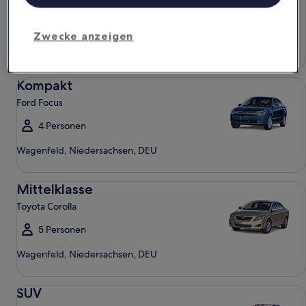
4 Personen
Zwecke anzeigen
Wagenfeld, Niedersachsen, DEU
Kompakt Ford Focus
Kompakt
Ford Focus
4 Personen
Wagenfeld, Niedersachsen, DEU
Mittelklasse Toyota Corolla
Mittelklasse
Toyota Corolla
5 Personen
Wagenfeld, Niedersachsen, DEU
SUV Jeep Compass
SUV