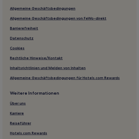
Eicken Hotels
Allgemeine Geschäftsbedingungen
Heimstatt Hotels
Allgemeine Geschäftsbedingungen von FeWo-direkt
Belm Hotels
Barrierefreiheit
Neuenkirchen Hotels
Vechta Hotels
Datenschutz
Steinhude Hotels
Cookies
Hagen Hotels
Rechtliche Hinweise/Kontakt
Bramstedt Hotels
Inhaltsrichtlinien und Melden von Inhalten
Hotels nahe Bahnhof Hoyerhagen
Allgemeine Geschäftsbedingungen für Hotels.com Rewards
Apelstedt Hotels
Weitere Informationen
Bissendorf Hotels
Feine Hotels
Über uns
Klein Köhren Hotels
Karriere
Bockhop Hotels
Reiseführer
Albringhausen Hotels
Hotels.com Rewards