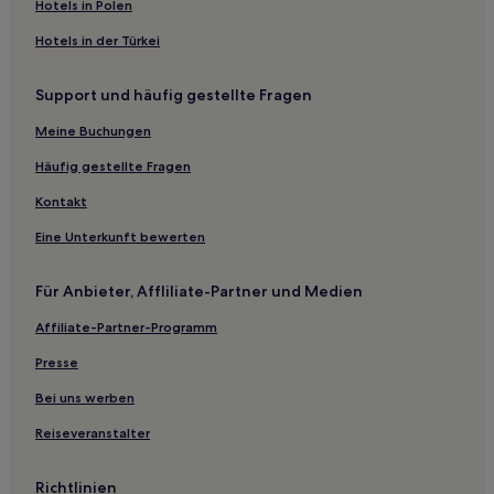
Mallinghausen Hotels
Hotels in Polen
Hotels nahe Bahnhof Heiligenfelde
Hotels in der Türkei
Mörsen Hotels
Support und häufig gestellte Fragen
Melle Hotels
Meine Buchungen
Landkreis Vechta: Hotels
Wöpse Hotels
Häufig gestellte Fragen
Altenmarhorst Hotels
Kontakt
Hallstedt Hotels
Eine Unterkunft bewerten
Düdinghausen Hotels
Für Anbieter, Affliliate-Partner und Medien
Osterholz Hotels
Affiliate-Partner-Programm
Hotels nahe Bahnhof Stadthagen
Presse
Damme Hotels
Stelle Hotels
Bei uns werben
Deindrup Hotels
Reiseveranstalter
Engeln Hotels
Richtlinien