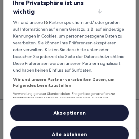
Ihre Privatsphäre ist uns
Abholdatum
Rückgabedatum
23. Aug.
24. Aug.
wichtig
Abholzeit
Rückgabezeit
Wir und unsere
16
Partner speichern und/ oder greifen
auf Informationen auf einem Gerät zu, z.B. auf eindeutige
Kennungen in Cookies, um personenbezogene Daten zu
Ich habe einen Rabattcode
verarbeiten. Sie können Ihre Präferenzen akzeptieren
oder verwalten. Klicken Sie dazu bitte unten oder
Suchen
besuchen Sie jederzeit die Seite der Datenschutzrichtlinie.
Diese Präferenzen werden unseren Partnern signalisiert
und haben keinen Einfluss auf Surfdaten.
Vergleiche Autovermieter und buche Flug, Hotel
Mitg
Wir und unsere Partner verarbeiten Daten, um
und Mietwagen zusammen, um noch mehr zu
Hote
Folgendes bereitzustellen:
sparen.
Feri
Verwendung genauer Standortdaten. Endgeräteeigenschaften zur
Identifikation aktiv abfragen. Speichern von oder Zugriff auf
Top-Mietwagenangebote –
Informationen auf einem Endgerät. Personalisierte Werbung und
Inhalte, Messung von Werbeleistung und der Performance von Inhalten,
Zielgruppenforschung sowie Entwicklung und Verbesserung von
Wagenfeld
Akzeptieren
Angeboten.
Liste der Partner (Lieferanten)
Economy Chevrolet Spark
Economy
Alle ablehnen
Chevrolet Spark