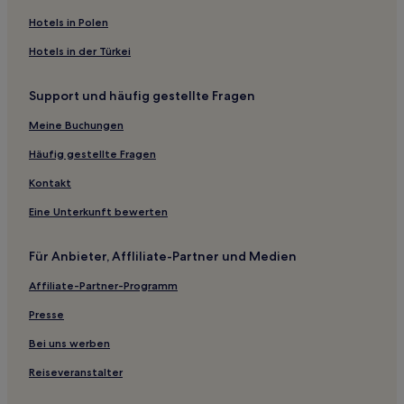
Massac-Séran Hotels
Hotels in Polen
Bouriège Hotels
Hotels in der Türkei
Dun Hotels
Support und häufig gestellte Fragen
Ventenac Hotels
Meine Buchungen
Villardonnel Hotels
Lèze Ariège: Hotels
Häufig gestellte Fragen
Lautrec Hotels
Kontakt
La Louvière-Lauragais Hotels
Eine Unterkunft bewerten
Saint-Michel Hotels
Für Anbieter, Affliliate-Partner und Medien
Lescousse Hotels
Affiliate-Partner-Programm
La Cassaigne Hotels
Presse
Castres Mazamet: Hotels
Cabrespine Hotels
Bei uns werben
Hotels nahe Hafenmeisterei Canal du Midi
Reiseveranstalter
Hotels nahe Parc du Père Noël