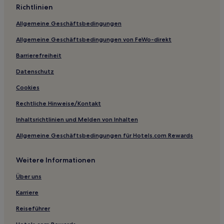
Richtlinien
Albiac Hotels
Allgemeine Geschäftsbedingungen
Montauriol Hotels
Allgemeine Geschäftsbedingungen von FeWo-direkt
Les Martys Hotels
Barrierefreiheit
Lagardiolle Hotels
Belleserre Hotels
Datenschutz
Ayguesvives Hotels
Cookies
Montcabrier Hotels
Rechtliche Hinweise/Kontakt
Hotels nahe Schleusen von Saint-Jean
Inhaltsrichtlinien und Melden von Inhalten
Bastide Saint-Louis: Hotels
Allgemeine Geschäftsbedingungen für Hotels.com Rewards
Carcassonne Hotels
Weitere Informationen
Montirat Hotels
Deyme Hotels
Über uns
Aude: Hotels
Karriere
Seyre Hotels
Reiseführer
Hotels nahe Basilika of St-Nazaire und St-Celse