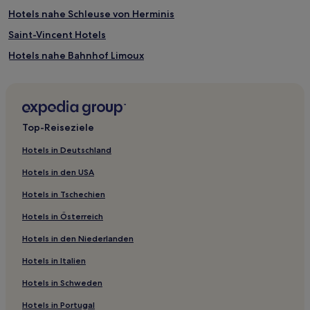
Hotels nahe Schleuse von Herminis
Saint-Vincent Hotels
Hotels nahe Bahnhof Limoux
Saint-Amans Hotels
Salsigne Hotels
Le Carlaret Hotels
Top-Reiseziele
Pexiora Hotels
Hotels in Deutschland
Castans Hotels
Hotels in den USA
Lauragais Revel Sorezois: Hotels
Hotels in Tschechien
Bourg-Saint-Bernard Hotels
Hotels in Österreich
Miraval-Cabardes Hotels
Hotels in den Niederlanden
Hotels nahe Bahnhof Carcassonne
Hotels in Italien
Castelnaudary Lauragais Audois: Hotels
Saint-Denis Hotels
Hotels in Schweden
Malléon Hotels
Hotels in Portugal