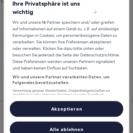
Anderen Rückgabeort hinzufügen
Ihre Privatsphäre ist uns
Abholdatum
Rückgabedatum
wichtig
20. Aug.
21. Aug.
Wir und unsere
16
Partner speichern und/ oder greifen
Abholzeit
Rückgabezeit
auf Informationen auf einem Gerät zu, z.B. auf eindeutige
Kennungen in Cookies, um personenbezogene Daten zu
verarbeiten. Sie können Ihre Präferenzen akzeptieren
Ich habe einen Rabattcode
oder verwalten. Klicken Sie dazu bitte unten oder
besuchen Sie jederzeit die Seite der Datenschutzrichtlinie.
Suchen
Diese Präferenzen werden unseren Partnern signalisiert
und haben keinen Einfluss auf Surfdaten.
Wir und unsere Partner verarbeiten Daten, um
Vergleiche Autovermieter und buche Flug, Hotel
Mitg
Folgendes bereitzustellen:
und Mietwagen zusammen, um noch mehr zu
Hote
sparen.
Feri
Verwendung genauer Standortdaten. Endgeräteeigenschaften zur
Identifikation aktiv abfragen. Speichern von oder Zugriff auf
Informationen auf einem Endgerät. Personalisierte Werbung und
Top-Mietwagenangebote –
Inhalte, Messung von Werbeleistung und der Performance von Inhalten,
Zielgruppenforschung sowie Entwicklung und Verbesserung von
Akzeptieren
Angeboten.
Castelnaudary
Liste der Partner (Lieferanten)
Economy Chevrolet Spark
Alle ablehnen
Economy