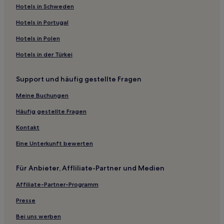
Hotels nahe Bahnhof Schiltach Mitte
Hotels in Schweden
Hotels nahe Bahnhof Böblingen Danziger Straße
Hotels in Portugal
Baiersbronn Hotels
Hotels in Polen
Lauterbach Hotels
Hotels in der Türkei
Stuttgart Hotels
Support und häufig gestellte Fragen
Stein Hotels
Meine Buchungen
Calw Hotels
Göttelfingen Hotels
Häufig gestellte Fragen
Landkreis Reutlingen: Hotels
Kontakt
Böblingen Hotels
Eine Unterkunft bewerten
Landkreis Freudenstadt: Hotels
Für Anbieter, Affliliate-Partner und Medien
Horgen Hotels
Affiliate-Partner-Programm
Alpirsbach Hotels
Presse
Hotels nahe Bahnhof Mühringen
Christophstal Hotels
Bei uns werben