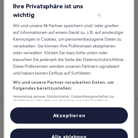
Abholdatum
Rückgabedatum
Ihre Privatsphäre ist uns
21. Aug.
22. Aug.
wichtig
Abholzeit
Rückgabezeit
Wir und unsere
16
Partner speichern und/ oder greifen
auf Informationen auf einem Gerät zu, z.B. auf eindeutige
Kennungen in Cookies, um personenbezogene Daten zu
Ich habe einen Rabattcode
verarbeiten. Sie können Ihre Präferenzen akzeptieren
oder verwalten. Klicken Sie dazu bitte unten oder
Suchen
besuchen Sie jederzeit die Seite der Datenschutzrichtlinie.
Diese Präferenzen werden unseren Partnern signalisiert
und haben keinen Einfluss auf Surfdaten.
Vergleiche Autovermieter und buche Flug, Hotel
Mitg
Wir und unsere Partner verarbeiten Daten, um
und Mietwagen zusammen, um noch mehr zu
Hote
Folgendes bereitzustellen:
sparen.
Feri
Verwendung genauer Standortdaten. Endgeräteeigenschaften zur
Identifikation aktiv abfragen. Speichern von oder Zugriff auf
Top-Mietwagenangebote –
Informationen auf einem Endgerät. Personalisierte Werbung und
Inhalte, Messung von Werbeleistung und der Performance von Inhalten,
Empfingen
Zielgruppenforschung sowie Entwicklung und Verbesserung von
Akzeptieren
Angeboten.
Liste der Partner (Lieferanten)
Economy Chevrolet Spark
Economy
Alle ablehnen
Chevrolet Spark