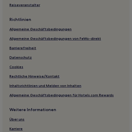
Mönchberg Hotels
Reiseveranstalter
Loßburg Hotels
Richtlinien
Obermusbach Hotels
Allgemeine Geschäftsbedingungen
Hotels nahe Keltenschanze
Allgemeine Geschäftsbedingungen von FeWo-direkt
Altenburg Hotels
Barrierefreiheit
Landkreis Rottweil: Hotels
Hotels nahe Bahnhof Spaichingen
Datenschutz
Hotels nahe Bahnhof Holzgerlingen Nord
Cookies
Hinterheubach Hotels
Rechtliche Hinweise/Kontakt
Lustnau Hotels
Inhaltsrichtlinien und Melden von Inhalten
Landkreis Tübingen: Hotels
Allgemeine Geschäftsbedingungen für Hotels.com Rewards
Hotels nahe Kirche von Schwarzenberg
Weitere Informationen
Wanne Hotels
Königsfeld im Schwarzwald Hotels
Über uns
Glatten Hotels
Karriere