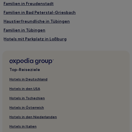
Familien in Freudenstadt
Familien in Bad Peterstal-Griesbach
Haustierfreundliche in Tübingen
Familien in Tübingen
Hotels mit Parkplatz in Loßburg
Haustierfreundliche in Alpirsbach
Familien in Baiersbronn
Haustierfreundliche in Regierungsbezirk Tübingen
Top-Reiseziele
Familien in Böblingen
Hotels in Deutschland
Haustierfreundliche in Landkreis Freudenstadt
Hotels in den USA
Hotels mit Parkplatz in Landkreis Freudenstadt
Hotels in Tschechien
Hotels mit Parkplatz in Bad Rippoldsau-Schapbach
Hotels in Österreich
Landkreis Zollernalbkreis: Hotels
Hotels in den Niederlanden
Schmieh Hotels
Hotels in Italien
Hotels nahe Bahnhof Haigerloch