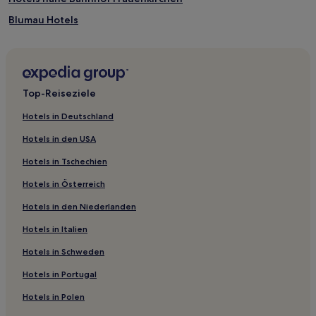
Blumau Hotels
Gols Hotels
Sigless Hotels
Mattersburg Hotels
Top-Reiseziele
Hotels nahe Bahnhof Bruck
Hotels in Deutschland
Hotels nahe Bahnhof Zurndorf
Hotels in den USA
Mattersburg: Hotels
Hotels in Tschechien
Bezirk Eisenstadt-Umgebung: Hotels
Hotels in Österreich
Oberpullendorf: Hotels
Hotels in den Niederlanden
Lutzmannsburg Hotels
Hotels in Italien
Hotels nahe Bahnhof Gols
Hotels nahe Bahnhof Pamhagen
Hotels in Schweden
Hotels nahe Bahnhof Neusiedl am See
Hotels in Portugal
Oggau Hotels
Hotels in Polen