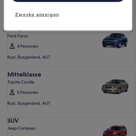
4 Personen
Rust, Burgenland, AUT
Zwecke anzeigen
Kompakt Ford Focus
Kompakt
Ford Focus
4 Personen
Rust, Burgenland, AUT
Mittelklasse Toyota Corolla
Mittelklasse
Toyota Corolla
5 Personen
Rust, Burgenland, AUT
SUV Jeep Compass
SUV
Jeep Compass