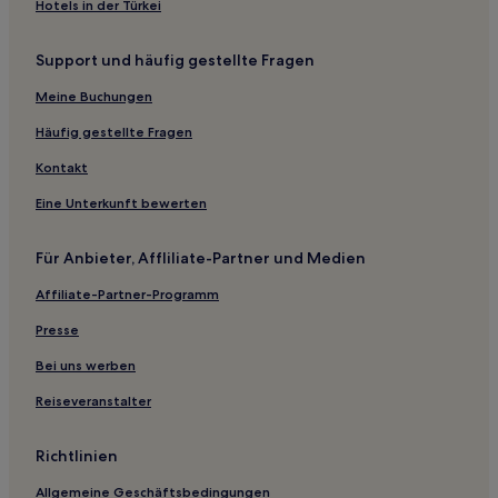
Hotels nahe Bahnhof Deutschkreutz
Hotels in der Türkei
Sankt Andrä am Zicksee Hotels
Support und häufig gestellte Fragen
Krensdorf Hotels
Meine Buchungen
Hotels nahe Seebühne Mörbisch am See
Neusiedl am See: Hotels
Häufig gestellte Fragen
Weppersdorf Hotels
Kontakt
Hotels nahe Bahnhof Wallern im Burgenland
Eine Unterkunft bewerten
3-Sterne-Hotels in Mörbisch am See
Für Anbieter, Affliliate-Partner und Medien
Affiliate-Partner-Programm
Presse
Bei uns werben
Reiseveranstalter
Richtlinien
Allgemeine Geschäftsbedingungen