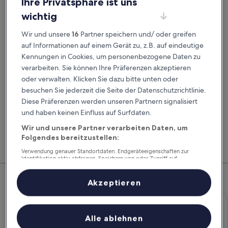
Ihre Privatsphäre ist uns
Abholdatum
Rückgabedatum
wichtig
20. Aug.
21. Aug.
Wir und unsere
16
Partner speichern und/ oder greifen
Abholzeit
Rückgabezeit
auf Informationen auf einem Gerät zu, z.B. auf eindeutige
Kennungen in Cookies, um personenbezogene Daten zu
verarbeiten. Sie können Ihre Präferenzen akzeptieren
Ich habe einen Rabattcode
oder verwalten. Klicken Sie dazu bitte unten oder
besuchen Sie jederzeit die Seite der Datenschutzrichtlinie.
Suchen
Diese Präferenzen werden unseren Partnern signalisiert
und haben keinen Einfluss auf Surfdaten.
Vergleiche Autovermieter und buche Flug, Hotel
Mitg
Wir und unsere Partner verarbeiten Daten, um
und Mietwagen zusammen, um noch mehr zu
Hote
Folgendes bereitzustellen:
sparen.
Feri
Verwendung genauer Standortdaten. Endgeräteeigenschaften zur
Identifikation aktiv abfragen. Speichern von oder Zugriff auf
Informationen auf einem Endgerät. Personalisierte Werbung und
Top-Mietwagenangebote – Rust
Inhalte, Messung von Werbeleistung und der Performance von Inhalten,
Zielgruppenforschung sowie Entwicklung und Verbesserung von
Akzeptieren
Angeboten.
Economy Chevrolet Spark
Economy
Liste der Partner (Lieferanten)
Chevrolet Spark
Alle ablehnen