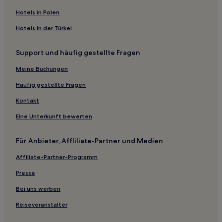
Strand in Provinz Salerno
Hotels in Polen
Luxus in Provinz Salerno
Hotels in der Türkei
Familien in Cava de' Tirreni
Support und häufig gestellte Fragen
Hotels mit inbegriffenem Frühstück in Cava de' Tirreni
Meine Buchungen
Haustierfreundliche in Cava de' Tirreni
Strand in Salerno
Häufig gestellte Fragen
Hotels mit Wellnessbereich in Salerno
Kontakt
Hotels mit Küchenzeile in Salerno
Eine Unterkunft bewerten
Luxus in Salerno
Für Anbieter, Affliliate-Partner und Medien
Hotels mit inbegriffenem Frühstück in Salerno
Affiliate-Partner-Programm
Haustierfreundliche in Salerno
Presse
Business in Salerno
Familien in Salerno
Bei uns werben
Hotels mit Parkplatz in Salerno
Reiseveranstalter
Strand nahe Via dei Mercanti