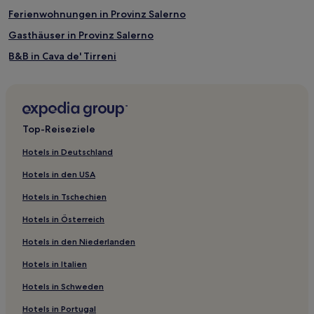
Ferienwohnungen in Provinz Salerno
Gasthäuser in Provinz Salerno
B&B in Cava de' Tirreni
B&B in Salerno
Gasthäuser in Salerno
Ferienwohnungen in Salerno
Top-Reiseziele
B&B in Historisches Stadtzentrum von Salerno
Hotels in Deutschland
B&B in Tramonti
Hotels in den USA
Familien in Minori
Hotels in Tschechien
Hotels mit inbegriffenem Frühstück in Maiori
Hotels in Österreich
Haustierfreundliche in Maiori
Hotels in den Niederlanden
Familien in Maiori
Hotels in Italien
Hotels mit Pool in Provinz Salerno
Hotels mit Parkplatz in Provinz Salerno
Hotels in Schweden
Familien in Provinz Salerno
Hotels in Portugal