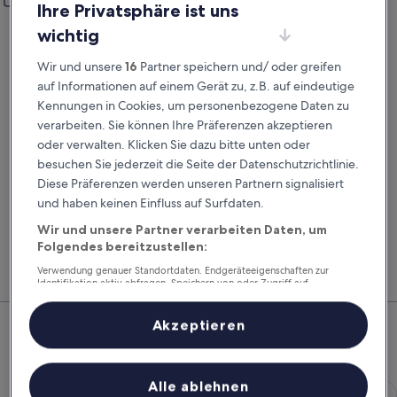
Anderen Rückgabeort hinzufügen
Ihre Privatsphäre ist uns
Abholdatum
Rückgabedatum
wichtig
23. Aug.
24. Aug.
Wir und unsere
16
Partner speichern und/ oder greifen
Abholzeit
Rückgabezeit
auf Informationen auf einem Gerät zu, z.B. auf eindeutige
Kennungen in Cookies, um personenbezogene Daten zu
verarbeiten. Sie können Ihre Präferenzen akzeptieren
Ich habe einen Rabattcode
oder verwalten. Klicken Sie dazu bitte unten oder
besuchen Sie jederzeit die Seite der Datenschutzrichtlinie.
Suchen
Diese Präferenzen werden unseren Partnern signalisiert
und haben keinen Einfluss auf Surfdaten.
Wir und unsere Partner verarbeiten Daten, um
Vergleiche Autovermieter und buche Flug, Hotel
Mitg
Folgendes bereitzustellen:
und Mietwagen zusammen, um noch mehr zu
Hote
sparen.
Feri
Verwendung genauer Standortdaten. Endgeräteeigenschaften zur
Identifikation aktiv abfragen. Speichern von oder Zugriff auf
Informationen auf einem Endgerät. Personalisierte Werbung und
Top-Mietwagenangebote –
Inhalte, Messung von Werbeleistung und der Performance von Inhalten,
Zielgruppenforschung sowie Entwicklung und Verbesserung von
Akzeptieren
Angeboten.
Vietri sul Mare
Liste der Partner (Lieferanten)
Economy Chevrolet Spark
Alle ablehnen
Economy