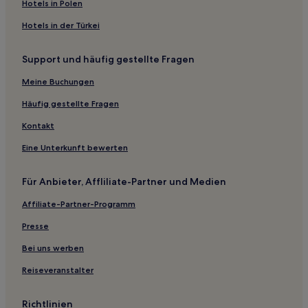
Hotels in Polen
Kaichen Hotels
Hotels in der Türkei
Büdesheim Hotels
Hotels nahe Bahnhof Hainburg Hainstadt
Support und häufig gestellte Fragen
Wisselsrod Hotels
Meine Buchungen
Kilianstädten Hotels
Häufig gestellte Fragen
Rabenau Hotels
Kontakt
Meisenbach Hotels
Eine Unterkunft bewerten
Hotels nahe Hanau Hauptbahnhof
Grünberg Hotels
Für Anbieter, Affliliate-Partner und Medien
Gelnhausen Hotels
Affiliate-Partner-Programm
Butterstadt Hotels
Presse
Waldsiedlung Hotels
Bei uns werben
Großenlüder Hotels
Reiseveranstalter
Kohlhaus Hotels
Rengersfeld Hotels
Richtlinien