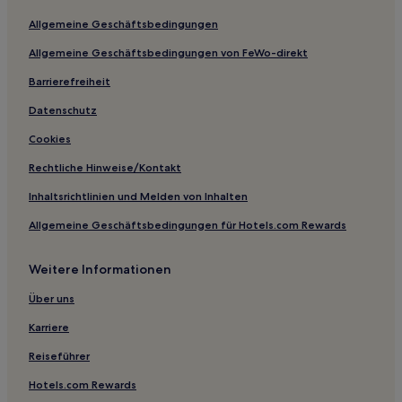
Gungelshausen Hotels
Allgemeine Geschäftsbedingungen
Landkreis Hersfeld-Rotenburg: Hotels
Allgemeine Geschäftsbedingungen von FeWo-direkt
Trätzhof Hotels
Barrierefreiheit
Vogelsbergkreis: Hotels
Datenschutz
Sieblos Hotels
Cookies
Hotels nahe Bahnhof Nidderau-Windecken
Rechtliche Hinweise/Kontakt
Frankfurt Hotels
Inhaltsrichtlinien und Melden von Inhalten
Heldenbergen Hotels
Allgemeine Geschäftsbedingungen für Hotels.com Rewards
Nieder-Stoll Hotels
Rüdigheim Hotels
Weitere Informationen
Hanau Hotels
Über uns
Bahnhof Hotels
Karriere
Gersfeld Hotels
Reiseführer
Main-Kinzig-Kreis: Hotels
Hotels.com Rewards
Hotels nahe Frankfurt Intl.