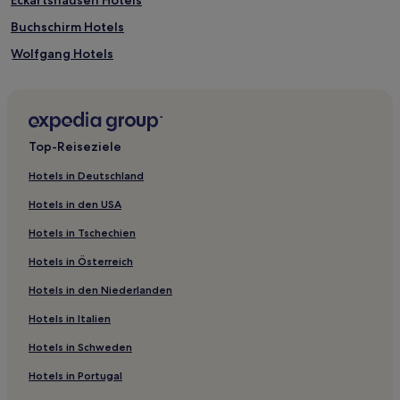
Eckartshausen Hotels
Buchschirm Hotels
Wolfgang Hotels
Hainchen Hotels
Hotels nahe Asklepios Klinik Lich GmbH Klinik für Innere
Medizin
Top-Reiseziele
Kirchheim Hotels
Hotels nahe Bahnhof Wirtheim
Hotels in Deutschland
Fulda Hotels
Hotels in den USA
Landkreis Giessen: Hotels
Hotels in Tschechien
Landkreis Fulda: Hotels
Hotels in Österreich
Steinheim Hotels
Hotels in den Niederlanden
Hotels nahe Frankfurt Eissporthalle
Hotels in Italien
Reinhards Hotels
Hotels in Schweden
Kölzenhain Hotels
Hotels in Portugal
Unterwiddersheim Hotels