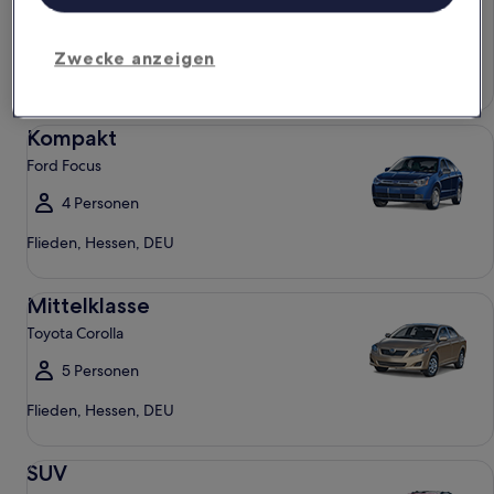
4 Personen
Zwecke anzeigen
Flieden, Hessen, DEU
Kompakt Ford Focus
Kompakt
Ford Focus
4 Personen
Flieden, Hessen, DEU
Mittelklasse Toyota Corolla
Mittelklasse
Toyota Corolla
5 Personen
Flieden, Hessen, DEU
SUV Jeep Compass
SUV