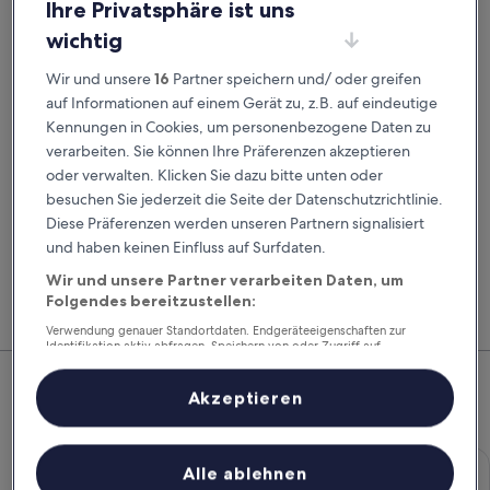
Ihre Privatsphäre ist uns
Abholdatum
Rückgabedatum
21. Aug.
22. Aug.
wichtig
Abholzeit
Rückgabezeit
Wir und unsere
16
Partner speichern und/ oder greifen
auf Informationen auf einem Gerät zu, z.B. auf eindeutige
Kennungen in Cookies, um personenbezogene Daten zu
Ich habe einen Rabattcode
verarbeiten. Sie können Ihre Präferenzen akzeptieren
oder verwalten. Klicken Sie dazu bitte unten oder
Suchen
besuchen Sie jederzeit die Seite der Datenschutzrichtlinie.
Diese Präferenzen werden unseren Partnern signalisiert
und haben keinen Einfluss auf Surfdaten.
Vergleiche Autovermieter und buche Flug, Hotel
Mitg
Wir und unsere Partner verarbeiten Daten, um
und Mietwagen zusammen, um noch mehr zu
Hote
Folgendes bereitzustellen:
sparen.
Feri
Verwendung genauer Standortdaten. Endgeräteeigenschaften zur
Identifikation aktiv abfragen. Speichern von oder Zugriff auf
Top-Mietwagenangebote –
Informationen auf einem Endgerät. Personalisierte Werbung und
Inhalte, Messung von Werbeleistung und der Performance von Inhalten,
Zielgruppenforschung sowie Entwicklung und Verbesserung von
Flieden
Akzeptieren
Angeboten.
Liste der Partner (Lieferanten)
Economy Chevrolet Spark
Economy
Alle ablehnen
Chevrolet Spark