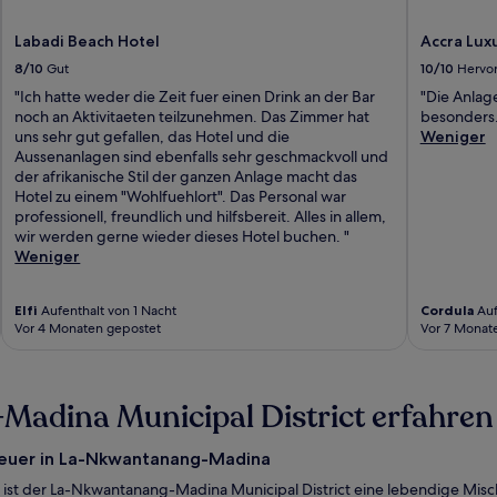
Labadi Beach Hotel
Accra Lux
8/10
Gut
10/10
Hervo
"Ich hatte weder die Zeit fuer einen Drink an der Bar
"Die Anlage
noch an Aktivitaeten teilzunehmen. Das Zimmer hat
besonders.
uns sehr gut gefallen, das Hotel und die
Weniger
Aussenanlagen sind ebenfalls sehr geschmackvoll und
der afrikanische Stil der ganzen Anlage macht das
Hotel zu einem "Wohlfuehlort". Das Personal war
professionell, freundlich und hilfsbereit. Alles in allem,
wir werden gerne wieder dieses Hotel buchen. "
Weniger
Elfi
Aufenthalt von 1 Nacht
Cordula
Auf
Vor 4 Monaten gepostet
Vor 7 Monat
adina Municipal District erfahren
teuer in La-Nkwantanang-Madina
ist der La-Nkwantanang-Madina Municipal District eine lebendige Misch