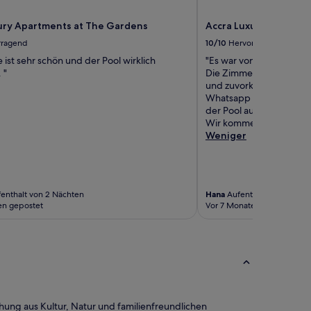
ury Apartments at The Gardens
Accra Luxury Apartme
rragend
10/10
Hervorragend
 ist sehr schön und der Pool wirklich
"Es war von Ankunft bis
 "
Die Zimmer waren sehr s
und zuvorkommend. Man
Whatsapp melden bei Fra
der Pool auf dem Dach a
Wir kommen auf jedenfall
Weniger
enthalt von 2 Nächten
Hana
Aufenthalt von 6 Näc
en gepostet
Vor 7 Monaten gepostet
ung aus Kultur, Natur und familienfreundlichen