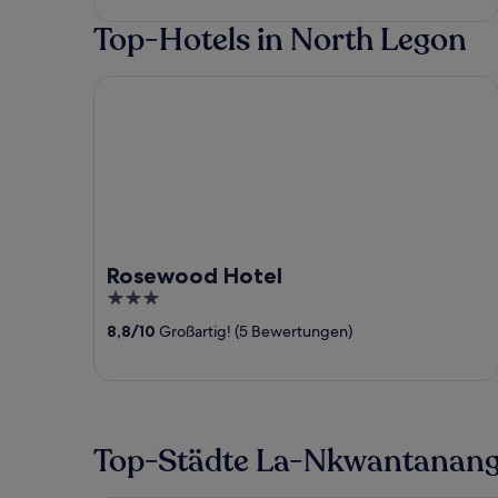
of
Top-Hotels in North Legon
5
Rosewood Hotel
Rosewood Hotel
3
out
8,8
/
10
Großartig! (5 Bewertungen)
of
5
Top-Städte La-Nkwantanang-