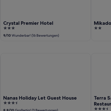
Crystal Premier Hotel
Mikado
3
2
out
out
9
/
10
Wunderbar! (16 Bewertungen)
of
of
5
5
Nanas Holiday Let Guest House
Terra Sant
Nanas Holiday Let Guest House
Terra 
3.5
Restau
out
3.5
8,8
/
10
Großartig! (3 Bewertungen)