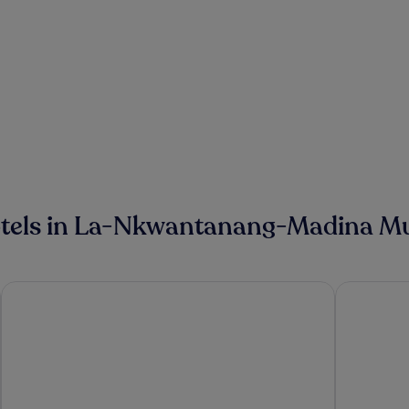
tels in La-Nkwantanang-Madina Munic
Labadi Beach Hotel
Accra Luxu