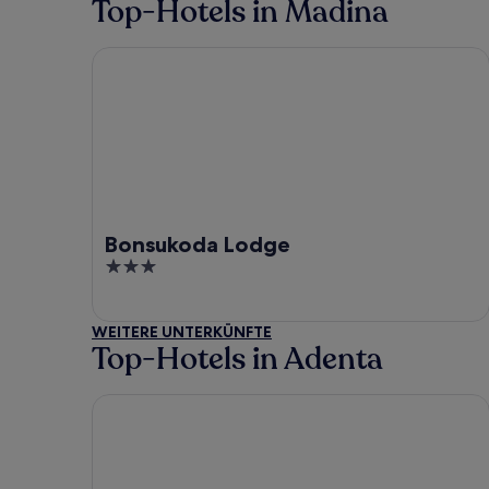
Top-Hotels in Madina
Bonsukoda Lodge
Bonsukoda Lodge
3
out
of
WEITERE UNTERKÜNFTE
5
Top-Hotels in Adenta
Peemarys Hotel