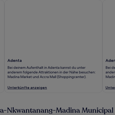
Adenta
Adent
Adenta
Aden
Bei deinem Aufenthalt in Adenta kannst du unter
Bei d
anderem folgende Attraktionen in der Nähe besuchen:
ander
Madina Market und Accra Mall (Shoppingcenter).
Madin
Unterkünfte anzeigen
Unte
La-Nkwantanang-Madina Municipal D