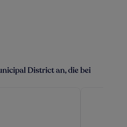
ipal District an, die bei
ry Apartments at The Gardens
Accra Luxury Apartmen