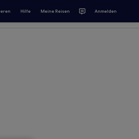
ieren
Hilfe
Meine Reisen
Anmelden