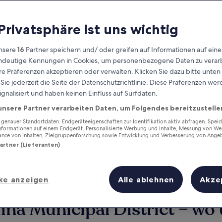
 Privatsphäre ist uns wichtig
nsere
16
Partner speichern und/ oder greifen auf Informationen auf ein
eindeutige Kennungen in Cookies, um personenbezogene Daten zu verarb
e Präferenzen akzeptieren oder verwalten. Klicken Sie dazu bitte unten
ie jederzeit die Seite der Datenschutzrichtlinie. Diese Präferenzen we
ignalisiert und haben keinen Einfluss auf Surfdaten.
unsere Partner verarbeiten Daten, um Folgendes bereitzustelle
Verdiene Prämien für jede
wahrgenommene Übernachtung
enauer Standortdaten. Endgeräteeigenschaften zur Identifikation aktiv abfragen. Spei
Informationen auf einem Endgerät. Personalisierte Werbung und Inhalte, Messung von We
ance von Inhalten, Zielgruppenforschung sowie Entwicklung und Verbesserung von Ange
Partner (Lieferanten)
ke anzeigen
Alle ablehnen
Akze
Morgen
Dieses Wochenende
7. Aug. - 8. Aug.
7. Aug. - 9. Aug.
a Municipal District – wo