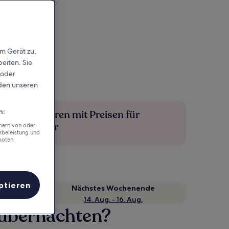
em Gerät zu,
eiten. Sie
 oder
rden unseren
n:
Mehr sparen mit Preisen für
Mitglieder
chern von oder
rbeleistung und
boten.
ptieren
Nächstes Wochenende
14. Aug. - 16. Aug.
 übernachten?