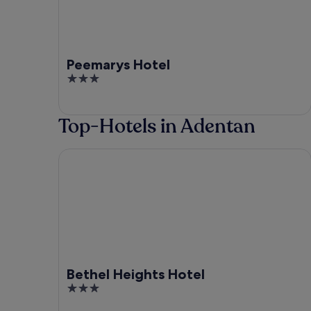
Peemarys Hotel
3
out
of
Top-Hotels in Adentan
5
Bethel Heights Hotel
Bethel Heights Hotel
3
out