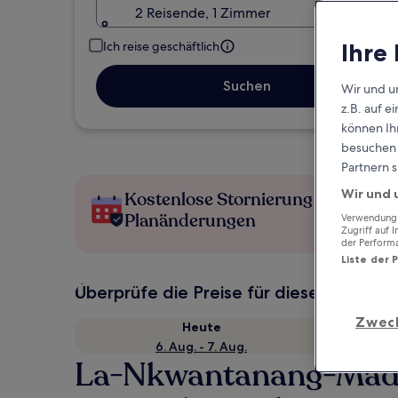
2 Reisende, 1 Zimmer
Ihre
Ich reise geschäftlich
Suchen
Wir und u
z.B. auf 
können Ihr
besuchen S
Partnern s
Wir und 
Kostenlose Stornierung bei
Planänderungen
Verwendung g
Zugriff auf 
der Perform
Liste der 
Überprüfe die Preise für diese Daten
Zwec
Heute
6. Aug. - 7. Aug.
La-Nkwantanang-Madin