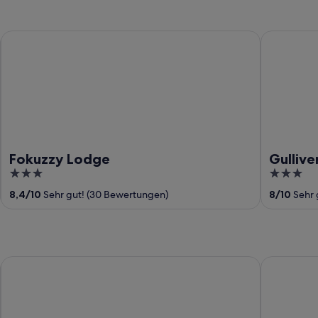
Fokuzzy Lodge
Gullivers T
Fokuzzy Lodge
Gullive
3
3
out
out
8,4
/
10
Sehr gut! (30 Bewertungen)
8
/
10
Sehr 
of
of
5
5
Crystal Premier Hotel
Mikado Gu