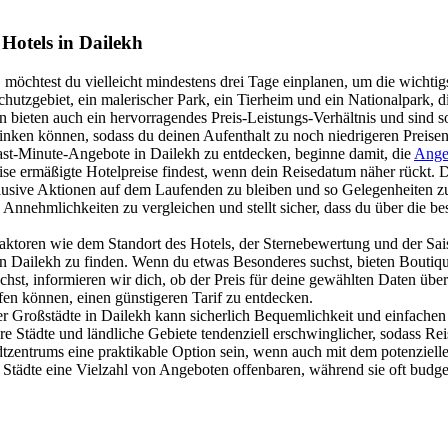
 Hotels in Dailekh
möchtest du vielleicht mindestens drei Tage einplanen, um die wichtig
hutzgebiet, ein malerischer Park, ein Tierheim und ein Nationalpark, d
rn bieten auch ein hervorragendes Preis-Leistungs-Verhältnis und sind 
sinken können, sodass du deinen Aufenthalt zu noch niedrigeren Preise
t-Minute-Angebote in Dailekh zu entdecken, beginne damit, die
Ange
e ermäßigte Hotelpreise findest, wenn dein Reisedatum näher rückt. 
lusive Aktionen auf dem Laufenden zu bleiben und so Gelegenheiten z
Annehmlichkeiten zu vergleichen und stellt sicher, dass du über die be
ktoren wie dem Standort des Hotels, der Sternebewertung und der Saison
in Dailekh zu finden. Wenn du etwas Besonderes suchst, bieten Boutiqu
hst, informieren wir dich, ob der Preis für deine gewählten Daten über
lfen können, einen günstigeren Tarif zu entdecken.
r Großstädte in Dailekh kann sicherlich Bequemlichkeit und einfachen Z
 Städte und ländliche Gebiete tendenziell erschwinglicher, sodass Rei
dtzentrums eine praktikable Option sein, wenn auch mit dem potenzielle
Städte eine Vielzahl von Angeboten offenbaren, während sie oft budget