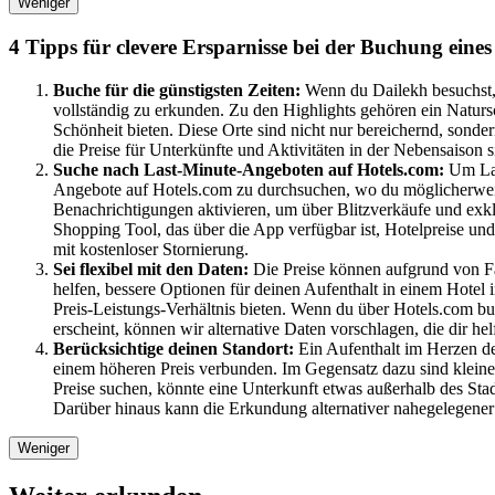
Weniger
4 Tipps für clevere Ersparnisse bei der Buchung eines
Buche für die günstigsten Zeiten:
Wenn du Dailekh besuchst, 
vollständig zu erkunden. Zu den Highlights gehören ein Natursc
Schönheit bieten. Diese Orte sind nicht nur bereichernd, sonde
die Preise für Unterkünfte und Aktivitäten in der Nebensaison 
Suche nach Last-Minute-Angeboten auf Hotels.com:
Um Las
Angebote auf Hotels.com zu durchsuchen, wo du möglicherweis
Benachrichtigungen aktivieren, um über Blitzverkäufe und exk
Shopping Tool, das über die App verfügbar ist, Hotelpreise und 
mit kostenloser Stornierung.
Sei flexibel mit den Daten:
Die Preise können aufgrund von Fa
helfen, bessere Optionen für deinen Aufenthalt in einem Hotel 
Preis-Leistungs-Verhältnis bieten. Wenn du über Hotels.com buc
erscheint, können wir alternative Daten vorschlagen, die dir he
Berücksichtige deinen Standort:
Ein Aufenthalt im Herzen de
einem höheren Preis verbunden. Im Gegensatz dazu sind kleinere
Preise suchen, könnte eine Unterkunft etwas außerhalb des Sta
Darüber hinaus kann die Erkundung alternativer nahegelegener 
Weniger