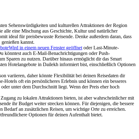
sten Sehenswürdigkeiten und kulturellen Attraktionen der Region
ie alle eine Mischung aus Geschichte, Kultur und natürlicher
somit ideal für preisbewusste Reisende. Denke außerdem daran, dass
n genießen kannst.
bote
Wird in einem neuen Fenster geöffnet
oder Last-Minute-
Du könntest auch E-Mail-Benachrichtigungen oder Push-
um Sparen zu nutzen. Darüber hinaus ermöglicht dir das Smart
sten Hotelangebote in Dailekh informiert bist, einschließlich Optionen
 variieren, daher könnte Flexibilität bei deinen Reisedaten dir
e-Hotels oft ein persönlicheres Erlebnis und können ein besseres
 oder unter dem Durchschnitt liegt. Wenn der Preis eher hoch
ugang zu lokalen Attraktionen bieten, ist aber wahrscheinlicher mit
sende ihr Budget weiter strecken können. Für diejenigen, die bessere
n Bedarf an zusätzlichen Reisen, um wichtige Orte zu erreichen.
freundlichere Optionen für deinen Aufenthalt bietet.