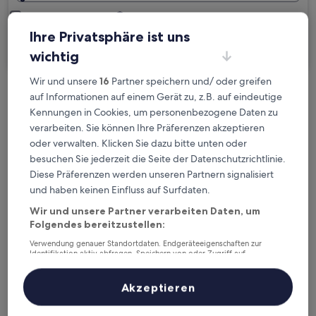
Ich reise geschäftlich
Ihre Privatsphäre ist uns
Suchen
wichtig
Wir und unsere
16
Partner speichern und/ oder greifen
auf Informationen auf einem Gerät zu, z.B. auf eindeutige
Kostenlose Stornierung bei
Kennungen in Cookies, um personenbezogene Daten zu
Planänderungen
verarbeiten. Sie können Ihre Präferenzen akzeptieren
oder verwalten. Klicken Sie dazu bitte unten oder
Verdiene Prämien für jede
besuchen Sie jederzeit die Seite der Datenschutzrichtlinie.
wahrgenommene Übernachtung
Diese Präferenzen werden unseren Partnern signalisiert
und haben keinen Einfluss auf Surfdaten.
Mehr sparen mit Preisen für Mitglieder
Wir und unsere Partner verarbeiten Daten, um
Folgendes bereitzustellen:
Verwendung genauer Standortdaten. Endgeräteeigenschaften zur
Identifikation aktiv abfragen. Speichern von oder Zugriff auf
Informationen auf einem Endgerät. Personalisierte Werbung und
Überprüfe die Preise für diese Daten
Inhalte, Messung von Werbeleistung und der Performance von Inhalten,
Zielgruppenforschung sowie Entwicklung und Verbesserung von
Akzeptieren
Angeboten.
Heute
Morgen
Liste der Partner (Lieferanten)
6. Aug. - 7. Aug.
7. Aug. - 8. Aug.