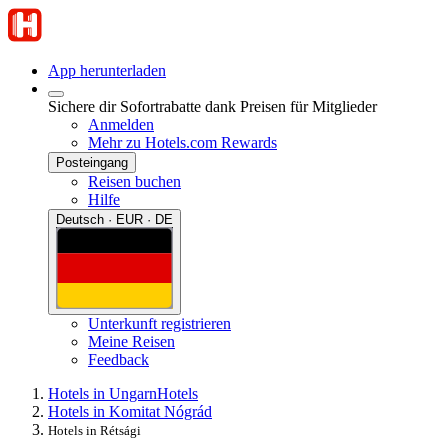
App herunterladen
Sichere dir Sofortrabatte dank Preisen für Mitglieder
Anmelden
Mehr zu Hotels.com Rewards
Posteingang
Reisen buchen
Hilfe
Deutsch · EUR · DE
Unterkunft registrieren
Meine Reisen
Feedback
Hotels in Ungarn
Hotels
Hotels in Komitat Nógrád
Hotels in Rétsági