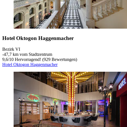
Hotel Oktogon Haggenmacher
Bezirk VI
‐
47,7 km vom Stadtzentrum
9,6
/
10
Hervorragend! (929 Bewertungen)
Hotel Oktogon Haggenmacher