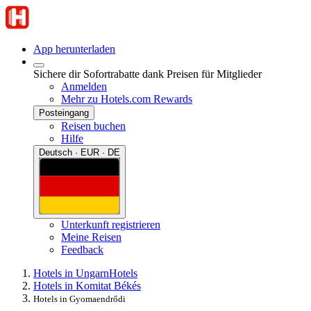
App herunterladen
Sichere dir Sofortrabatte dank Preisen für Mitglieder
Anmelden
Mehr zu Hotels.com Rewards
Posteingang
Reisen buchen
Hilfe
Deutsch · EUR · DE
Unterkunft registrieren
Meine Reisen
Feedback
Hotels in Ungarn
Hotels
Hotels in Komitat Békés
Hotels in Gyomaendrődi