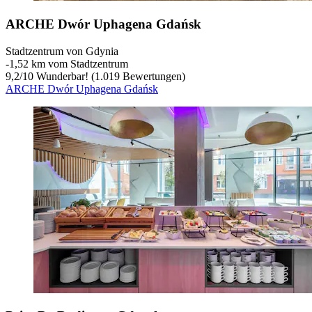
ARCHE Dwór Uphagena Gdańsk
Stadtzentrum von Gdynia
‐
1,52 km vom Stadtzentrum
9,2
/
10
Wunderbar! (1.019 Bewertungen)
ARCHE Dwór Uphagena Gdańsk