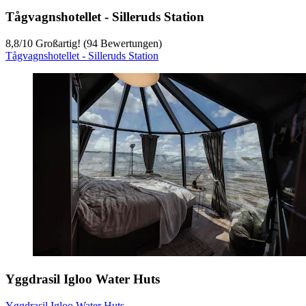
Tågvagnshotellet - Silleruds Station
8,8
/
10
Großartig! (94 Bewertungen)
Tågvagnshotellet - Silleruds Station
Yggdrasil Igloo Water Huts
Yggdrasil Igloo Water Huts