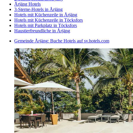
Årjäng Hotels
3-Sterne-Hotels in Årjäng
Hotels mit Küchenzeile in Årjäng
Hotels mit Küchenzeile in Töcksfors
Hotels mit Parkplatz in Töcksfors
Haustierfreundliche in Årjäng
Gemeinde Årjäng: Buche Hotels auf sv.hotels.com