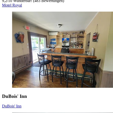
9,2
/
10
Wunderbar! (483 Bewertungen)
Motel Royal
DuBois' Inn
DuBois' Inn