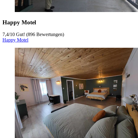
Happy Motel
7,4
/
10
Gut! (896 Bewertungen)
Happy Motel