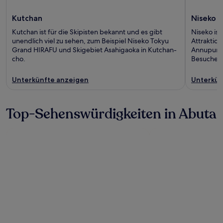
Kutchan
Niseko
Kutchan ist für die Skipisten bekannt und es gibt
Niseko ist
unendlich viel zu sehen, zum Beispiel Niseko Tokyu
Attraktion
Grand HIRAFU und Skigebiet Asahigaoka in Kutchan-
Annupuri 
cho.
Besucher
Unterkünfte anzeigen
Unterkün
Top-Sehenswürdigkeiten in Abuta