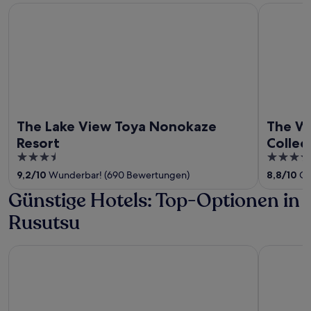
The Lake View Toya Nonokaze Resort
The Windso
The Lake View Toya Nonokaze
The Wi
Resort
Collec
3.5
5
out
out
9,2
/
10
Wunderbar! (690 Bewertungen)
8,8
/
10
Gr
of
of
Günstige Hotels: Top-Optionen in
5
5
Rusutsu
Rusutsu Resort Hotel & Convention
The Westin