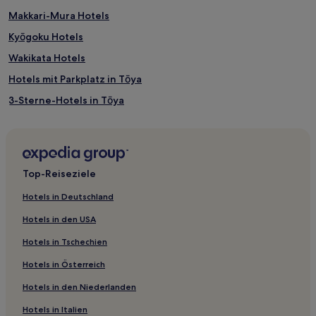
Makkari-Mura Hotels
Kyōgoku Hotels
Wakikata Hotels
Hotels mit Parkplatz in Tōya
3-Sterne-Hotels in Tōya
Tōya Hotels
Hotels mit Parkplatz in Kabayama
Luxus in Kabayama
Top-Reiseziele
3-Sterne-Hotels in Kabayama
Hotels in Deutschland
Hotels mit Thermalbad in Kabayama
Hotels in den USA
Familien in Kabayama
Hotels in Tschechien
Ski in Kabayama
Hotels in Österreich
Kabayama Hotels
Hotels in den Niederlanden
2-Sterne-Hotels in Niseko
Hotels in Italien
Familien in Niseko