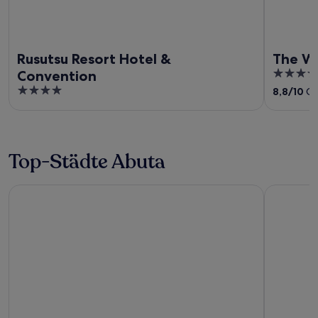
Rusutsu Resort Hotel &
The We
5
Convention
out
4
8,8
/
10
Gr
of
out
5
of
5
Top-Städte Abuta
Kutchan
Niseko