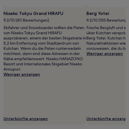
Foto von Chua Wei
Öffentliches
Foto
Niseko Tokyu Grand HIRAFU
Berg Yotei
von
9.2/10 (411 Bewertungen)
9.2/10 (155 Bewertunge
Chua
Skifahrer und Snowboarder sollten die Pisten
Frische Bergluft und e
Wei
von Niseko Tokyu Grand HIRAFU
über Kutchan verspricht
ausprobieren, einem der besten Skigebiete in
Berg Yotei. Kutchan ha
5,2 km Entfernung vom Stadtzentrum von
Naturattraktionen wie 
Kutchan. Wenn du die Pisten runterwedeln
vorzuweisen, die du bes
möchtest, dann sind diese Adressen in der
Weniger anzeigen
Nähe empfehlenswert: Niseko HANAZONO
Resort und Internationales Skigebiet Niseko
Annupuri.
Weniger anzeigen
Unterkünfte anzeigen
Unterkünfte anzeige