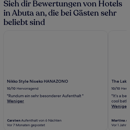
Sieh dir Bewertungen von Hotels
in Abuta an, die bei Gästen sehr
beliebt sind
Nikko Style Niseko HANAZONO
The Lake 
Nikko Style Niseko HANAZONO
The Lake
10/10
Hervorragend
10/10
Herv
"Rundum ein sehr besonderer Aufenthalt "
"It’s a be
Weniger
cool bath 
Weniger
Carsten
Aufenthalt von 6 Nächten
Martina
Auf
Vor 7 Monaten gepostet
Vor 1 Jahr v