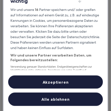
wichtig
Dieses Wochenende
Nächstes Wochenende
Wir und unsere
16
Partner speichern und/ oder greifen
7. Aug. - 9. Aug.
14. Aug. - 16. Aug.
auf Informationen auf einem Gerät zu, z.B. auf eindeutige
Abuta – wo übernachten?
Kennungen in Cookies, um personenbezogene Daten zu
verarbeiten. Sie können Ihre Präferenzen akzeptieren
Günstige Hotels: Top-Optionen in
oder verwalten. Klicken Sie dazu bitte unten oder
Kutchan
besuchen Sie jederzeit die Seite der Datenschutzrichtlinie.
Diese Präferenzen werden unseren Partnern signalisiert
Hilton Niseko Village
Park Hyat
und haben keinen Einfluss auf Surfdaten.
Wir und unsere Partner verarbeiten Daten, um
Folgendes bereitzustellen:
Verwendung genauer Standortdaten. Endgeräteeigenschaften zur
Identifikation aktiv abfragen. Speichern von oder Zugriff auf
Informationen auf einem Endgerät. Personalisierte Werbung und
Inhalte, Messung von Werbeleistung und der Performance von Inhalten,
Zielgruppenforschung sowie Entwicklung und Verbesserung von
Akzeptieren
Angeboten.
Hilton Niseko Village
Park H
Liste der Partner (Lieferanten)
4.5
5
Alle ablehnen
out
out
8,4
/
10
Sehr gut! (1.002 Bewertungen)
9,6
/
10
He
of
of
5
5