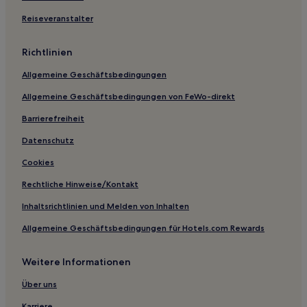
Günstige in Niseko
Reiseveranstalter
Luxus in Niseko
Richtlinien
2-Sterne-Hotels in Niseko
Allgemeine Geschäftsbedingungen
3-Sterne-Hotels in Niseko
Allgemeine Geschäftsbedingungen von FeWo-direkt
4-Sterne-Hotels in Niseko
Barrierefreiheit
5-Sterne-Hotels in Niseko
Business in Niseko
Datenschutz
Lgbtqia-Freundliche in Niseko
Cookies
Hotels mit Thermalbad in Niseko
Rechtliche Hinweise/Kontakt
Familien in Niseko
Inhaltsrichtlinien und Melden von Inhalten
Golf in Niseko
Allgemeine Geschäftsbedingungen für Hotels.com Rewards
Hotels mit Wellnessbereich in Niseko
Weitere Informationen
Ski in Niseko
Niseko Hotels
Über uns
Hirafu Hotels
Karriere