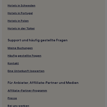
Ski in Niseko
Hotels in Schweden
Niseko Hotels
Hotels in Portugal
Hotels mit Parkplatz in Niseko
Hotels in Polen
Hotels mit Fitnessbereich in Niseko
Hotels in der Türkei
Hotels mit inbegriffenem Frühstück in Niseko
Support und häufig gestellte Fragen
Hotels mit Küchenzeile in Niseko
Meine Buchungen
Haustierfreundliche in Niseko
Chalets in Niseko
Häufig gestellte Fragen
Cottages in Niseko
Kontakt
Hostels in Niseko
Eine Unterkunft bewerten
Villen in Niseko
Für Anbieter, Affliliate-Partner und Medien
Ferienwohnungen in Niseko
Affiliate-Partner-Programm
Aparthotels in Niseko
Presse
Gasthäuser in Niseko
Hütten in Niseko
Bei uns werben