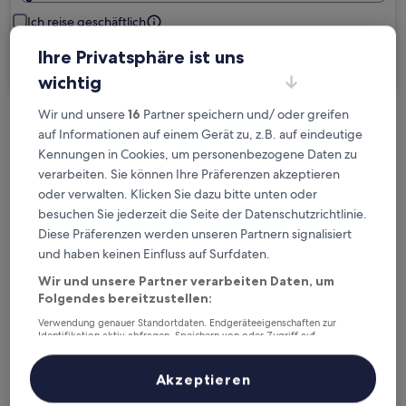
Ich reise geschäftlich
Ihre Privatsphäre ist uns
Suchen
wichtig
Wir und unsere
16
Partner speichern und/ oder greifen
Kostenlose Stornierung bei
auf Informationen auf einem Gerät zu, z.B. auf eindeutige
Planänderungen
Kennungen in Cookies, um personenbezogene Daten zu
verarbeiten. Sie können Ihre Präferenzen akzeptieren
Verdiene Prämien für jede
oder verwalten. Klicken Sie dazu bitte unten oder
besuchen Sie jederzeit die Seite der Datenschutzrichtlinie.
wahrgenommene Übernachtung
Diese Präferenzen werden unseren Partnern signalisiert
und haben keinen Einfluss auf Surfdaten.
Mehr sparen mit Preisen für Mitglieder
Wir und unsere Partner verarbeiten Daten, um
Folgendes bereitzustellen:
Verwendung genauer Standortdaten. Endgeräteeigenschaften zur
Identifikation aktiv abfragen. Speichern von oder Zugriff auf
Überprüfe die Preise für diese Daten
Informationen auf einem Endgerät. Personalisierte Werbung und
Inhalte, Messung von Werbeleistung und der Performance von Inhalten,
Zielgruppenforschung sowie Entwicklung und Verbesserung von
Akzeptieren
Heute
Morgen
Angeboten.
6. Aug. - 7. Aug.
7. Aug. - 8. Aug.
Liste der Partner (Lieferanten)