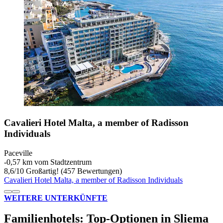
Cavalieri Hotel Malta, a member of Radisson
Individuals
Paceville
‐
0,57 km vom Stadtzentrum
8,6
/
10
Großartig! (457 Bewertungen)
Cavalieri Hotel Malta, a member of Radisson Individuals
WEITERE UNTERKÜNFTE
Familienhotels: Top-Optionen in Sliema