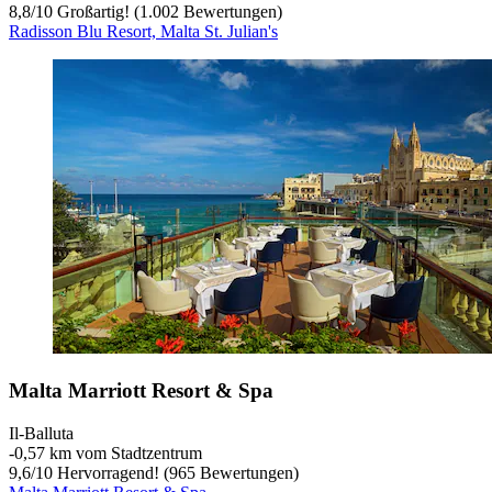
8,8
/
10
Großartig! (1.002 Bewertungen)
Radisson Blu Resort, Malta St. Julian's
Malta Marriott Resort & Spa
Il-Balluta
‐
0,57 km vom Stadtzentrum
9,6
/
10
Hervorragend! (965 Bewertungen)