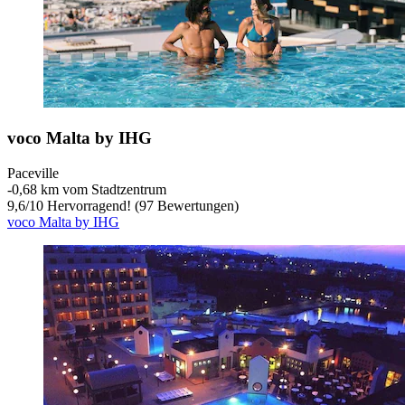
voco Malta by IHG
Paceville
‐
0,68 km vom Stadtzentrum
9,6
/
10
Hervorragend! (97 Bewertungen)
voco Malta by IHG