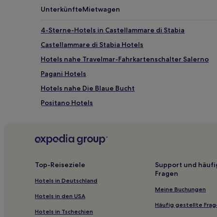
Unterkünfte
Mietwagen
4-Sterne-Hotels in Castellammare di Stabia
Castellammare di Stabia Hotels
Hotels nahe Travelmar-Fahrkartenschalter Salerno
Pagani Hotels
Hotels nahe Die Blaue Bucht
Positano Hotels
Hotels nahe Kathedrale von Amalfi
Hotels nahe Teatro Verdi
Amalfi Hotels
Hotels nahe Spiaggia di Ciglio
Top-Reiseziele
Support und häufi
Fragen
Hotels nahe Marina di Praia
Hotels in Deutschland
Hotels nahe Ausgrabungsstätte Stabia
Meine Buchungen
Hotels in den USA
Hotels nahe Salerno Maritime Terminal
Häufig gestellte Fra
Hotels in Tschechien