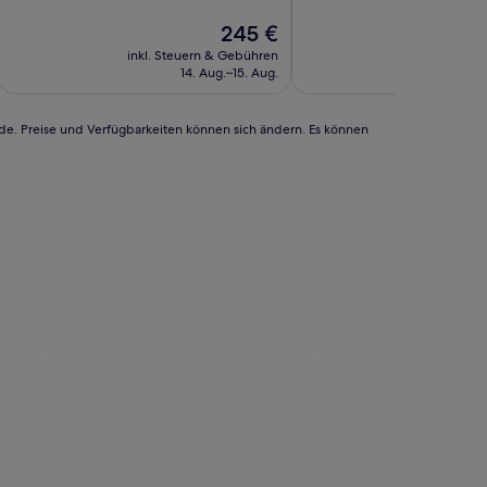
Außergewöhnlich,
10,
(92
Außergewöhnlich,
Der
245 €
Bewertungen)
(725
Preis
inkl. Steuern & Gebühren
inkl. Steu
Bewertungen)
beträgt
14. Aug.–15. Aug.
245 €
rde. Preise und Verfügbarkeiten können sich ändern. Es können