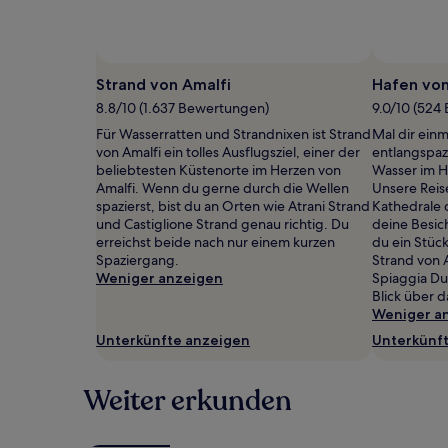
gefunden
wurde.
Preise
und
Strand von Amalfi
Hafen von
Verfügbarkeiten
können
8.8/10 (1.637 Bewertungen)
9.0/10 (524
sich
Für Wasserratten und Strandnixen ist Strand
Mal dir einm
ändern.
von Amalfi ein tolles Ausflugsziel, einer der
entlangspazi
Es
beliebtesten Küstenorte im Herzen von
Wasser im H
können
Amalfi. Wenn du gerne durch die Wellen
Unsere Reis
zusätzliche
spazierst, bist du an Orten wie Atrani Strand
Kathedrale 
Bedingungen
und Castiglione Strand genau richtig. Du
deine Besic
gelten.
erreichst beide nach nur einem kurzen
du ein Stück
Spaziergang.
Strand von A
Weniger anzeigen
Spiaggia Du
Blick über 
Weniger a
Unterkünfte anzeigen
Unterkünf
Weiter erkunden