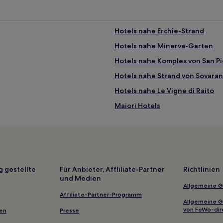
Hotels nahe Erchie-Strand
Hotels nahe Minerva-Garten
Hotels nahe Komplex von San Pi
Hotels nahe Strand von Sovara
Hotels nahe Le Vigne di Raito
Maiori Hotels
Cava de' Tirreni Hotels
Hotels nahe Villa San Marco
Ravello Hotels
Hotels nahe Cantine Marisa Cu
g gestellte
Für Anbieter, Affliliate-Partner
Richtlinien
und Medien
Hotels nahe Strand Addò Franc
Allgemeine 
Marini Hotels
Affiliate-Partner-Programm
Allgemeine 
Rione Duomo: Hotels
von FeWo-dir
gen
Presse