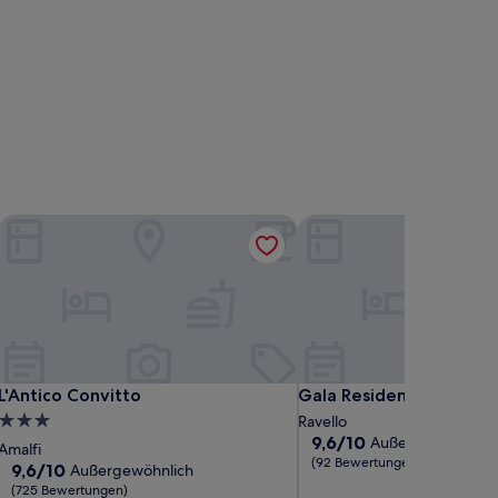
L'Antico Convitto
Gala Residence Villa Gio
L'Antico Convitto
Gala Residence Villa Gio
L'Antico Convitto
Gala Residence Villa G
3.0-
Ravello
9.6
9,6/10
Außergewöhnlich
Sterne-
Amalfi
von
(92 Bewertungen)
Unterkunft
9.6
9,6/10
Außergewöhnlich
10,
von
(725 Bewertungen)