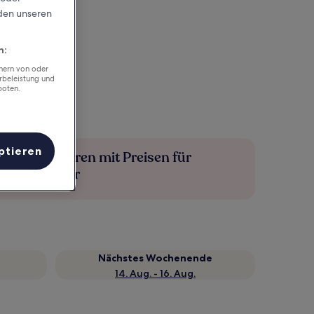
rden unseren
n:
chern von oder
rbeleistung und
boten.
ptieren
Mehr sparen mit Preisen für
Mitglieder
Nächstes Wochenende
14. Aug. - 16. Aug.