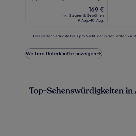
Außergewöhn
von
(447
Der
169 €
10,
Bewertunge
Preis
Hervorragend,
inkl. Steuern & Gebühren
beträgt
(749
9. Aug.–10. Aug.
169 €
Bewertungen)
Dies
Dies ist der niedrigste Preis pro Nacht, der in den letzten 
ist
der
niedrigste
Weitere Unterkünfte anzeigen
Preis
pro
Nacht,
der
in
den
Top-Sehenswürdigkeiten in
letzten
24 Stunden
für
einen
Aufenthalt
mit
1 Übernachtung
von
2 Erwachsenen