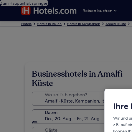
Zum Hauptinhalt springen
Reisen buchen
Hotels
Hotels in Italien
Hotels in Kampanien
Amalfi-Küste
Businesshotels in Amalfi-
Küste
Wo soll’s hingehen?
Ihre
Daten
Do., 20. Aug. - Fr., 21. Aug.
Wir und u
z.B. auf 
Gäste
können Ihr