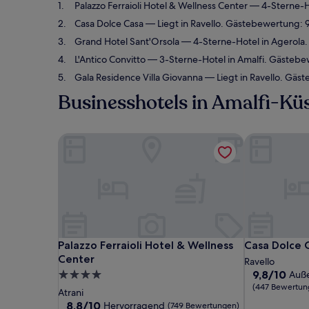
Palazzo Ferraioli Hotel & Wellness Center
— 4-Sterne-Ho
Casa Dolce Casa
— Liegt in Ravello. Gästebewertung:
Grand Hotel Sant'Orsola
— 4-Sterne-Hotel in Agerola
L'Antico Convitto
— 3-Sterne-Hotel in Amalfi. Gästeb
Gala Residence Villa Giovanna
— Liegt in Ravello. Gäs
Businesshotels in Amalfi-Kü
Palazzo Ferraioli Hotel & Wellness Center
Casa Dolce C
Palazzo Ferraioli Hotel & Wellness Center
Casa Dolce C
Palazzo Ferraioli Hotel & Wellness
Casa Dolce 
Center
Ravello
9.8
9,8/10
4.0-
Auß
von
(447 Bewertun
Sterne-
Atrani
10,
Unterkunft
8.8
8,8/10
Hervorragend
(749 Bewertungen)