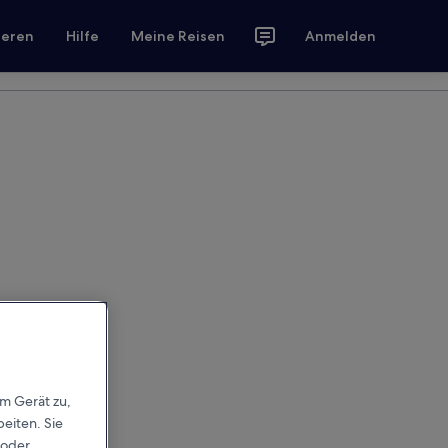
ieren
Hilfe
Meine Reisen
Anmelden
em Gerät zu,
eiten. Sie
 oder