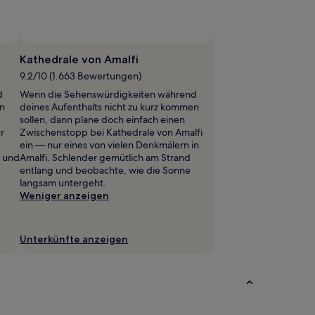
Foto von William Keller
Öffentliches
Foto
Kathedrale von Amalfi
von
9.2/10 (1.663 Bewertungen)
William
d
Wenn die Sehenswürdigkeiten während
Keller
en
deines Aufenthalts nicht zu kurz kommen
sollen, dann plane doch einfach einen
r
Zwischenstopp bei Kathedrale von Amalfi
ein — nur eines von vielen Denkmälern in
g und
Amalfi. Schlender gemütlich am Strand
entlang und beobachte, wie die Sonne
langsam untergeht.
Weniger anzeigen
Unterkünfte anzeigen