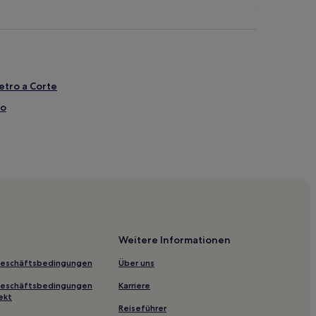
etro a Corte
no
omo
Weitere Informationen
esca
Geschäftsbedingungen
Über uns
Geschäftsbedingungen
Karriere
ekt
Reiseführer