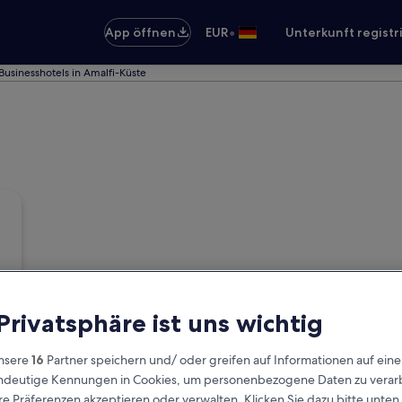
•
App öffnen
EUR
Unterkunft registr
Businesshotels in Amalfi-Küste
 Privatsphäre ist uns wichtig
nsere
16
Partner speichern und/ oder greifen auf Informationen auf ein
eindeutige Kennungen in Cookies, um personenbezogene Daten zu verarb
e Präferenzen akzeptieren oder verwalten. Klicken Sie dazu bitte unten