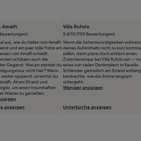
 Amalfi
Villa Rufolo
 Bewertungen)
9.4/10 (709 Bewertungen)
al aus, wie du Hafen von Amalfi
Wenn die Sehenswürdigkeiten währen
erst und ein paar tolle Fotos am
deines Aufenthalts nicht zu kurz komm
erzen von Amalfi schießt.
sollen, dann plane doch einfach einen
enden schätzen auch die
Zwischenstopp bei Villa Rufolo ein — nu
der Gegend. Warum startest du
eines von vielen Denkmälern in Ravello.
htigungstour nicht hier? Wenn
Schlender gemütlich am Strand entlan
 weiter spazierst, erreichst du
beobachte, wie die Sonne langsam
malfi, Atrani Strand und
untergeht.
oglio, um einen traumhaften
Weniger anzeigen
das Wasser zu genießen.
nzeigen
te anzeigen
Unterkünfte anzeigen