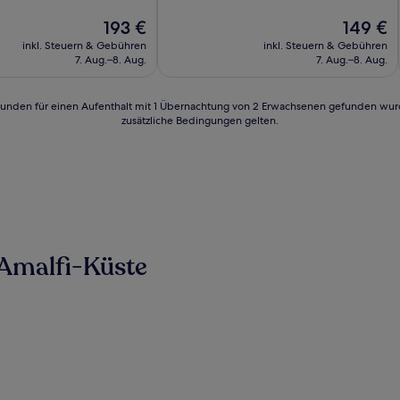
lich,
10,
Der
Wunderbar,
Der
193 €
149 €
n)
Preis
(756
Preis
inkl. Steuern & Gebühren
inkl. Steuern & Gebühren
beträgt
Bewertungen)
beträgt
7. Aug.–8. Aug.
7. Aug.–8. Aug.
193 €
149 €
24 Stunden für einen Aufenthalt mit 1 Übernachtung von 2 Erwachsenen gefunden wu
zusätzliche Bedingungen gelten.
 Amalfi-Küste