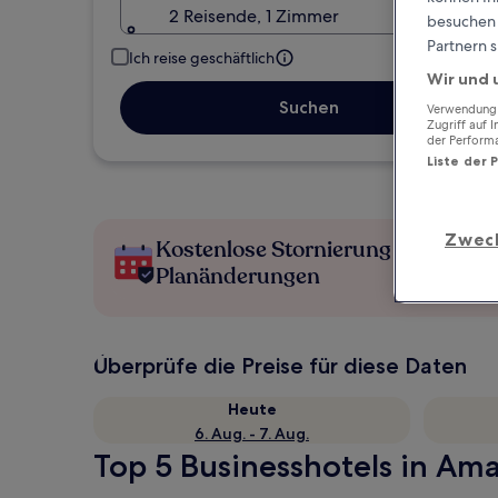
2 Reisende, 1 Zimmer
besuchen S
Partnern s
Ich reise geschäftlich
Wir und 
Suchen
Verwendung g
Zugriff auf 
der Perform
Liste der 
Zwec
Kostenlose Stornierung bei
Planänderungen
Überprüfe die Preise für diese Daten
Heute
6. Aug. - 7. Aug.
Top 5 Businesshotels in Ama