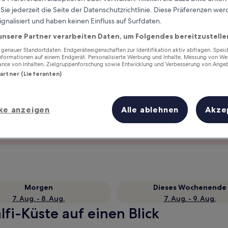
ie jederzeit die Seite der Datenschutzrichtlinie. Diese Präferenzen we
ignalisiert und haben keinen Einfluss auf Surfdaten.
unsere Partner verarbeiten Daten, um Folgendes bereitzustelle
enauer Standortdaten. Endgeräteeigenschaften zur Identifikation aktiv abfragen. Spei
Informationen auf einem Endgerät. Personalisierte Werbung und Inhalte, Messung von We
ance von Inhalten, Zielgruppenforschung sowie Entwicklung und Verbesserung von Ange
Partner (Lieferanten)
ke anzeigen
Alle ablehnen
Akze
Verdiene Prämien für jede
wahrgenommene Übernachtung
Morgen
Dieses Wochenende
7. Aug. - 8. Aug.
7. Aug. - 9. Aug.
lfi-Küste auf einen Blick