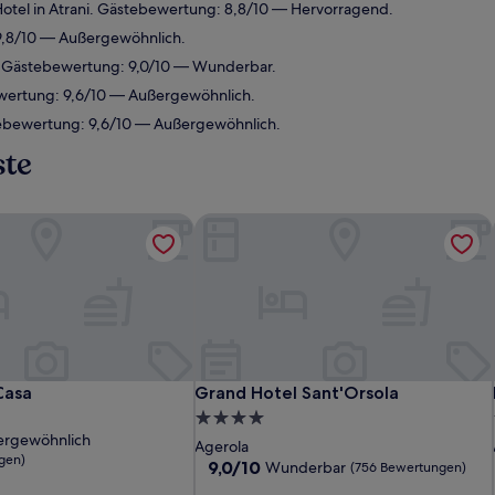
tel in Atrani. Gästebewertung: 8,8/10 — Hervorragend.
 9,8/10 — Außergewöhnlich.
. Gästebewertung: 9,0/10 — Wunderbar.
ewertung: 9,6/10 — Außergewöhnlich.
tebewertung: 9,6/10 — Außergewöhnlich.
ste
asa
Grand Hotel Sant'Orsola
asa
Grand Hotel Sant'Orsola
Casa
Grand Hotel Sant'Orsola
4.0-
ergewöhnlich
Sterne-
Agerola
gen)
Unterkunft
9.0
9,0/10
Wunderbar
(756 Bewertungen)
von