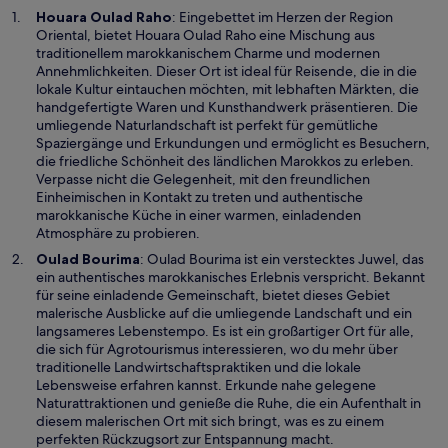
r
W
Houara Oulad Raho
: Eingebettet im Herzen der Region
g
i
Oriental, bietet Houara Oulad Raho eine Mischung aus
e
r
traditionellem marokkanischem Charme und modernen
ö
d
Annehmlichkeiten. Dieser Ort ist ideal für Reisende, die in die
f
i
lokale Kultur eintauchen möchten, mit lebhaften Märkten, die
f
n
handgefertigte Waren und Kunsthandwerk präsentieren. Die
n
e
umliegende Naturlandschaft ist perfekt für gemütliche
e
i
Spaziergänge und Erkundungen und ermöglicht es Besuchern,
t
n
die friedliche Schönheit des ländlichen Marokkos zu erleben.
e
Verpasse nicht die Gelegenheit, mit den freundlichen
m
Einheimischen in Kontakt zu treten und authentische
n
marokkanische Küche in einer warmen, einladenden
e
Atmosphäre zu probieren.
u
Oulad Bourima
: Oulad Bourima ist ein verstecktes Juwel, das
e
ein authentisches marokkanisches Erlebnis verspricht. Bekannt
n
für seine einladende Gemeinschaft, bietet dieses Gebiet
F
malerische Ausblicke auf die umliegende Landschaft und ein
e
langsameres Lebenstempo. Es ist ein großartiger Ort für alle,
n
die sich für Agrotourismus interessieren, wo du mehr über
s
traditionelle Landwirtschaftspraktiken und die lokale
t
Lebensweise erfahren kannst. Erkunde nahe gelegene
e
Naturattraktionen und genieße die Ruhe, die ein Aufenthalt in
r
diesem malerischen Ort mit sich bringt, was es zu einem
g
perfekten Rückzugsort zur Entspannung macht.