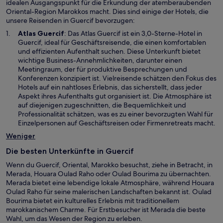
idealen Ausgangspunkt für die Erkundung der atemberaubenden
Oriental-Region Marokkos macht. Dies sind einige der Hotels, die
unsere Reisenden in Guercif bevorzugen:
W
Atlas Guercif
: Das Atlas Guercif ist ein 3,0-Sterne-Hotel in
i
Guercif, ideal für Geschäftsreisende, die einen komfortablen
r
und effizienten Aufenthalt suchen. Diese Unterkunft bietet
d
wichtige Business-Annehmlichkeiten, darunter einen
i
Meetingraum, der für produktive Besprechungen und
n
Konferenzen konzipiert ist. Vielreisende schätzen den Fokus des
e
Hotels auf ein nahtloses Erlebnis, das sicherstellt, dass jeder
i
Aspekt ihres Aufenthalts gut organisiert ist. Die Atmosphäre ist
n
auf diejenigen zugeschnitten, die Bequemlichkeit und
e
Professionalität schätzen, was es zu einer bevorzugten Wahl für
m
Einzelpersonen auf Geschäftsreisen oder Firmenretreats macht.
n
Weniger
e
u
Die besten Unterkünfte in Guercif
e
Wenn du Guercif, Oriental, Marokko besuchst, ziehe in Betracht, in
n
Merada, Houara Oulad Raho oder Oulad Bourima zu übernachten.
F
Merada bietet eine lebendige lokale Atmosphäre, während Houara
e
Oulad Raho für seine malerischen Landschaften bekannt ist. Oulad
n
Bourima bietet ein kulturelles Erlebnis mit traditionellem
s
marokkanischem Charme. Für Erstbesucher ist Merada die beste
t
Wahl, um das Wesen der Region zu erleben.
e