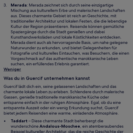
e
W
Merada
: Merada zeichnet sich durch seine einzigartige
ö
i
Mischung aus kulturellem Erbe und malerischen Landschaften
f
r
aus. Dieses charmante Gebiet ist reich an Geschichte, mit
f
d
traditioneller Architektur und lokalen Festen, die die lebendige
n
i
Kultur der Region präsentieren. Reisende können gemütliche
e
n
Spaziergänge durch die Stadt genießen und dabei
t
e
Kunsthandwerksläden und lokale Köstlichkeiten entdecken.
i
Merada dient auch als hervorragende Basis, um nahe gelegene
n
Naturwunder zu erkunden, und bietet Gelegenheiten für
e
Fotografie und kulturelles Eintauchen, was Besuchern, die einen
m
Vorgeschmack auf das authentische marokkanische Leben
n
suchen, ein erfüllendes Erlebnis garantiert.
e
Weniger
u
Was du in Guercif unternehmen kannst
e
n
Guercif lädt dich ein, seine gelassenen Landschaften und das
F
charmante lokale Leben zu erleben. Schlendere durch malerische
e
Gassen, genieße traditionelle marokkanische Küche oder
n
entspanne einfach in der ruhigen Atmosphäre. Egal, ob du eine
s
entspannte Auszeit oder ein wenig Erkundung suchst, Guercif
t
bietet jedem Reisenden eine warme, einladende Atmosphäre.
e
Taddart
– Diese charmante Stadt beherbergt die
r
wunderschöne
Andalous-Moschee
, ein atemberaubendes
g
Beispiel kultureller Architektur, das die reiche Geschichte der