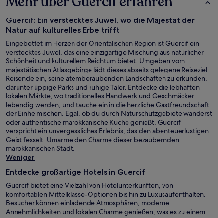
Mehr über Guercif erfahren
Guercif: Ein verstecktes Juwel, wo die Majestät der
Natur auf kulturelles Erbe trifft
Eingebettet im Herzen der Orientalischen Region ist Guercif ein
verstecktes Juwel, das eine einzigartige Mischung aus natürlicher
Schönheit und kulturellem Reichtum bietet. Umgeben vom
majestätischen Atlasgebirge lädt dieses abseits gelegene Reiseziel
Reisende ein, seine atemberaubenden Landschaften zu erkunden,
darunter üppige Parks und ruhige Täler. Entdecke die lebhaften
lokalen Märkte, wo traditionelles Handwerk und Geschmäcker
lebendig werden, und tauche ein in die herzliche Gastfreundschaft
der Einheimischen. Egal, ob du durch Naturschutzgebiete wanderst
oder authentische marokkanische Küche genießt, Guercif
verspricht ein unvergessliches Erlebnis, das den abenteuerlustigen
Geist fesselt. Umarme den Charme dieser bezaubernden
marokkanischen Stadt.
Weniger
Entdecke großartige Hotels in Guercif
Guercif bietet eine Vielzahl von Hotelunterkünften, von
komfortablen Mittelklasse-Optionen bis hin zu Luxusaufenthalten.
Besucher können einladende Atmosphären, moderne
Annehmlichkeiten und lokalen Charme genießen, was es zu einem