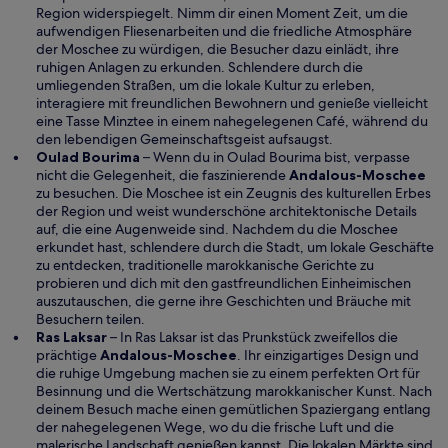
e
Region widerspiegelt. Nimm dir einen Moment Zeit, um die
ö
aufwendigen Fliesenarbeiten und die friedliche Atmosphäre
f
der Moschee zu würdigen, die Besucher dazu einlädt, ihre
f
ruhigen Anlagen zu erkunden. Schlendere durch die
n
umliegenden Straßen, um die lokale Kultur zu erleben,
e
interagiere mit freundlichen Bewohnern und genieße vielleicht
t
eine Tasse Minztee in einem nahegelegenen Café, während du
den lebendigen Gemeinschaftsgeist aufsaugst.
Oulad Bourima
– Wenn du in Oulad Bourima bist, verpasse
nicht die Gelegenheit, die faszinierende
Andalous-Moschee
zu besuchen. Die Moschee ist ein Zeugnis des kulturellen Erbes
der Region und weist wunderschöne architektonische Details
auf, die eine Augenweide sind. Nachdem du die Moschee
erkundet hast, schlendere durch die Stadt, um lokale Geschäfte
zu entdecken, traditionelle marokkanische Gerichte zu
probieren und dich mit den gastfreundlichen Einheimischen
auszutauschen, die gerne ihre Geschichten und Bräuche mit
Besuchern teilen.
Ras Laksar
– In Ras Laksar ist das Prunkstück zweifellos die
prächtige
Andalous-Moschee
. Ihr einzigartiges Design und
die ruhige Umgebung machen sie zu einem perfekten Ort für
Besinnung und die Wertschätzung marokkanischer Kunst. Nach
deinem Besuch mache einen gemütlichen Spaziergang entlang
der nahegelegenen Wege, wo du die frische Luft und die
malerische Landschaft genießen kannst. Die lokalen Märkte sind