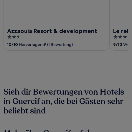
Azzaouia Resort & development
Le rela
2.5
3
out
out
10
/
10
Hervorragend! (1 Bewertung)
9
/
10
Wund
of
of
5
5
Sieh dir Bewertungen von Hotels
in Guercif an, die bei Gästen sehr
beliebt sind