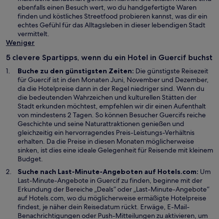
ebenfalls einen Besuch wert, wo du handgefertigte Waren
finden und köstliches Streetfood probieren kannst, was dir ein
echtes Gefühl für das Alltagsleben in dieser lebendigen Stadt
vermittelt.
Weniger
5 clevere Spartipps, wenn du ein Hotel in Guercif buchst
Buche zu den günstigsten Zeiten:
Die günstigste Reisezeit
für Guercif ist in den Monaten Juni, November und Dezember,
da die Hotelpreise dann in der Regel niedriger sind. Wenn du
die bedeutenden Wahrzeichen und kulturellen Stätten der
Stadt erkunden möchtest, empfehlen wir dir einen Aufenthalt
von mindestens 2 Tagen. So können Besucher Guercifs reiche
Geschichte und seine Naturattraktionen genießen und
gleichzeitig ein hervorragendes Preis-Leistungs-Verhältnis
erhalten. Da die Preise in diesen Monaten möglicherweise
sinken, ist dies eine ideale Gelegenheit für Reisende mit kleinem
Budget.
Suche nach Last-Minute-Angeboten auf Hotels.com:
Um
Last-Minute-Angebote in Guercif zu finden, beginne mit der
Erkundung der Bereiche „Deals“ oder „Last-Minute-Angebote“
auf Hotels.com, wo du möglicherweise ermäßigte Hotelpreise
findest, je näher dein Reisedatum rückt. Erwäge, E-Mail-
Benachrichtigungen oder Push-Mitteilungen zu aktivieren, um