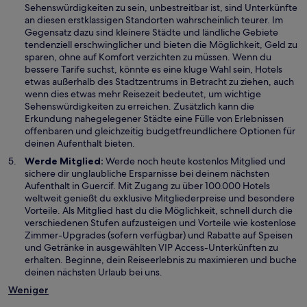
Sehenswürdigkeiten zu sein, unbestreitbar ist, sind Unterkünfte
an diesen erstklassigen Standorten wahrscheinlich teurer. Im
Gegensatz dazu sind kleinere Städte und ländliche Gebiete
tendenziell erschwinglicher und bieten die Möglichkeit, Geld zu
sparen, ohne auf Komfort verzichten zu müssen. Wenn du
bessere Tarife suchst, könnte es eine kluge Wahl sein, Hotels
etwas außerhalb des Stadtzentrums in Betracht zu ziehen, auch
wenn dies etwas mehr Reisezeit bedeutet, um wichtige
Sehenswürdigkeiten zu erreichen. Zusätzlich kann die
Erkundung nahegelegener Städte eine Fülle von Erlebnissen
offenbaren und gleichzeitig budgetfreundlichere Optionen für
deinen Aufenthalt bieten.
Werde Mitglied:
Werde noch heute kostenlos Mitglied und
sichere dir unglaubliche Ersparnisse bei deinem nächsten
Aufenthalt in Guercif. Mit Zugang zu über 100.000 Hotels
weltweit genießt du exklusive Mitgliederpreise und besondere
Vorteile. Als Mitglied hast du die Möglichkeit, schnell durch die
verschiedenen Stufen aufzusteigen und Vorteile wie kostenlose
Zimmer-Upgrades (sofern verfügbar) und Rabatte auf Speisen
und Getränke in ausgewählten VIP Access-Unterkünften zu
erhalten. Beginne, dein Reiseerlebnis zu maximieren und buche
deinen nächsten Urlaub bei uns.
Weniger