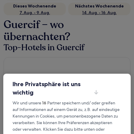
Dieses Wochenende
Nächstes Wochenende
7. Aug. - 9. Aug.
14. Aug. - 16. Aug.
Guercif – wo
übernachten?
Top-Hotels in Guercif
Atlas Guercif
Ihre Privatsphäre ist uns
wichtig
Wir und unsere
16
Partner speichern und/ oder greifen
auf Informationen auf einem Gerät zu, z.B. auf eindeutige
Kennungen in Cookies, um personenbezogene Daten zu
Atlas Guercif
verarbeiten. Sie können Ihre Präferenzen akzeptieren
3
oder verwalten. Klicken Sie dazu bitte unten oder
out
6
/
10
(4 Bewertungen)