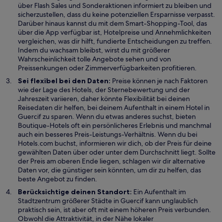
über Flash Sales und Sonderaktionen informiert zu bleiben und
sicherzustellen, dass du keine potenziellen Ersparnisse verpasst.
Darüber hinaus kannst du mit dem Smart-Shopping-Tool, das
über die App verfügbar ist, Hotelpreise und Annehmlichkeiten
vergleichen, was dir hilft, fundierte Entscheidungen zu treffen.
Indem du wachsam bleibst, wirst du mit größerer
Wahrscheinlichkeit tolle Angebote sehen und von
Preissenkungen oder Zimmerverfügbarkeiten profitieren.
Sei flexibel bei den Daten:
Preise können je nach Faktoren
wie der Lage des Hotels, der Sternebewertung und der
Jahreszeit variieren, daher könnte Flexibilität bei deinen
Reisedaten dir helfen, bei deinem Aufenthalt in einem Hotel in
Guercif zu sparen. Wenn du etwas anderes suchst, bieten
Boutique-Hotels oft ein persönlicheres Erlebnis und manchmal
auch ein besseres Preis-Leistungs-Verhältnis. Wenn du bei
Hotels.com buchst, informieren wir dich, ob der Preis für deine
gewählten Daten über oder unter dem Durchschnitt liegt. Sollte
der Preis am oberen Ende liegen, schlagen wir dir alternative
Daten vor, die günstiger sein könnten, um dir zu helfen, das
beste Angebot zu finden.
Berücksichtige deinen Standort:
Ein Aufenthalt im
Stadtzentrum größerer Städte in Guercif kann unglaublich
praktisch sein, ist aber oft mit einem höheren Preis verbunden.
Obwohl die Attraktivität, in der Nähe lokaler