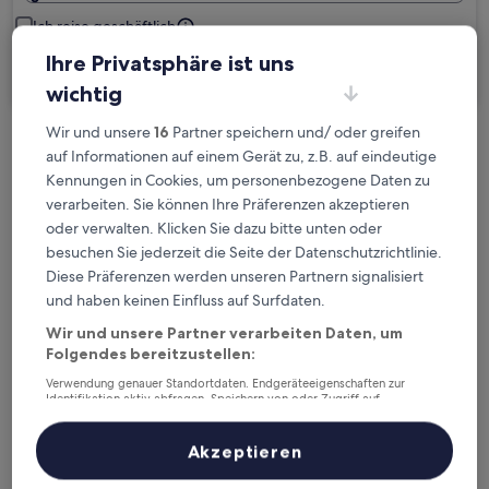
Ich reise geschäftlich
Ihre Privatsphäre ist uns
Suchen
wichtig
Wir und unsere
16
Partner speichern und/ oder greifen
Kostenlose Stornierung bei
auf Informationen auf einem Gerät zu, z.B. auf eindeutige
Kennungen in Cookies, um personenbezogene Daten zu
Planänderungen
verarbeiten. Sie können Ihre Präferenzen akzeptieren
oder verwalten. Klicken Sie dazu bitte unten oder
Verdiene Prämien für jede
besuchen Sie jederzeit die Seite der Datenschutzrichtlinie.
wahrgenommene Übernachtung
Diese Präferenzen werden unseren Partnern signalisiert
und haben keinen Einfluss auf Surfdaten.
Mehr sparen mit Preisen für Mitglieder
Wir und unsere Partner verarbeiten Daten, um
Folgendes bereitzustellen:
Verwendung genauer Standortdaten. Endgeräteeigenschaften zur
Identifikation aktiv abfragen. Speichern von oder Zugriff auf
Überprüfe die Preise für diese Daten
Informationen auf einem Endgerät. Personalisierte Werbung und
Inhalte, Messung von Werbeleistung und der Performance von Inhalten,
Zielgruppenforschung sowie Entwicklung und Verbesserung von
Akzeptieren
Heute
Morgen
Angeboten.
6. Aug. - 7. Aug.
7. Aug. - 8. Aug.
Liste der Partner (Lieferanten)