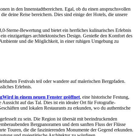
ionen in den Innenstadtbereichen. Egal, ob du einen anspruchsvollen
die deine Reise bereichern. Dies sind einige der Hotels, die unsere
,0-Sterne-Bewertung und bietet ein herrliches kulinarisches Erlebnis
h ein einzigartiges architektonisches Design. Genieße den Komfort des
 Ambiente und die Möglichkeit, in einer ruhigen Umgebung zu
bhaften Festivals teil oder wandere auf malerischen Bergpfaden.
sliches Erlebnis.
g
Wird in einem neuen Fenster geöffnet
, eine historische Festung,
ussicht auf das Tal. Dies ist ein idealer Ort für Fotografie-
 Geschäften und lokalen Restaurants zu erkunden, wo du authentische
efesselt zu sein. Die Region ist übersät mit beeindruckenden
u atemberaubenden Bergpanoramen und dem sanften Fluss der Flüsse
eführte Touren, die die faszinierenden Monumente der Gegend erkunden.
eutung und majestätische Architektur zu würdigen.