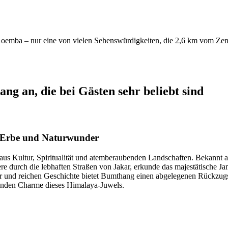
mba – nur eine von vielen Sehenswürdigkeiten, die 2,6 km vom Zentru
ng an, die bei Gästen sehr beliebt sind
s Erbe und Naturwunder
aus Kultur, Spiritualität und atemberaubenden Landschaften. Bekannt al
ere durch die lebhaften Straßen von Jakar, erkunde das majestätische J
ur und reichen Geschichte bietet Bumthang einen abgelegenen Rückzugso
selnden Charme dieses Himalaya-Juwels.