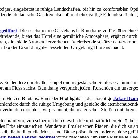
odges, eingebettet in ruhige Landschaften, bis hin zu komfortablen Opt
ende bhutanische Gastfreundschaft und einzigartige Erlebnisse finden, 
geöffnet
: Dieses charmante Gästehaus in Bumthang verfügt über eine 3
zeitreisende, bietet das Hotel eine gemütliche Atmosphäre, ergänzt durc
nen, die lokale Aromen hervorheben. Vielreisende schätzen das warme
em Tag der Erkundung der fesselnden Umgebung Bhutans macht.
chlendere durch alte Tempel und majestätische Schlösser, nimm an le
ort am Fluss suchst, Bumthang verspricht jedem Reisenden ein unverges
im Herzen Bhutans. Eines der Highlights ist der prächtige
Jakar Dzon
 Schlendere durch die ruhige Umgebung und genieße die atemberaubende A
en verbinden möchten. Vergiss nicht, die malerischen Straßen mit ihren
 darauf vor, von seiner reichen Geschichte und natürlichen Schönheit g
tuelles Erbe einzutauchen. Wandere auf malerischen Pfaden, die dich z
 teil, die traditionelle Musik und Tänze präsentieren, oder genieße g
nem neuen Fenster geöffnet
vorbeizuschauen, um seine kulturelle Bed