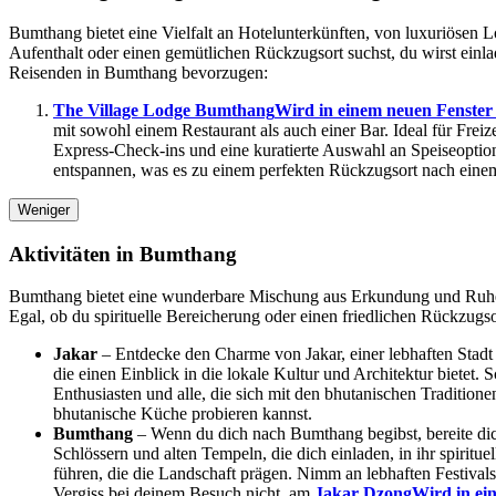
Bumthang bietet eine Vielfalt an Hotelunterkünften, von luxuriösen L
Aufenthalt oder einen gemütlichen Rückzugsort suchst, du wirst einlad
Reisenden in Bumthang bevorzugen:
The Village Lodge Bumthang
Wird in einem neuen Fenster 
mit sowohl einem Restaurant als auch einer Bar. Ideal für Frei
Express-Check-ins und eine kuratierte Auswahl an Speiseoptio
entspannen, was es zu einem perfekten Rückzugsort nach ein
Weniger
Aktivitäten in Bumthang
Bumthang bietet eine wunderbare Mischung aus Erkundung und Ruhe. S
Egal, ob du spirituelle Bereicherung oder einen friedlichen Rückzugs
Jakar
– Entdecke den Charme von Jakar, einer lebhaften Stadt 
die einen Einblick in die lokale Kultur und Architektur bietet.
Enthusiasten und alle, die sich mit den bhutanischen Tradition
bhutanische Küche probieren kannst.
Bumthang
– Wenn du dich nach Bumthang begibst, bereite dich
Schlössern und alten Tempeln, die dich einladen, in ihr spiri
führen, die die Landschaft prägen. Nimm an lebhaften Festivals
Vergiss bei deinem Besuch nicht, am
Jakar Dzong
Wird in ei