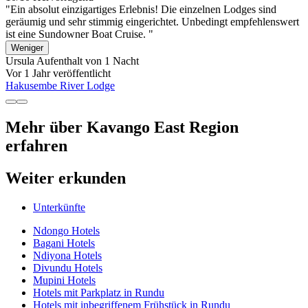
"Ein absolut einzigartiges Erlebnis! Die einzelnen Lodges sind
geräumig und sehr stimmig eingerichtet. Unbedingt empfehlenswert
ist eine Sundowner Boat Cruise. "
Weniger
Ursula
Aufenthalt von 1 Nacht
Vor 1 Jahr veröffentlicht
Hakusembe River Lodge
Mehr über Kavango East Region
erfahren
Weiter erkunden
Unterkünfte
Ndongo Hotels
Bagani Hotels
Ndiyona Hotels
Divundu Hotels
Mupini Hotels
Hotels mit Parkplatz in Rundu
Hotels mit inbegriffenem Frühstück in Rundu