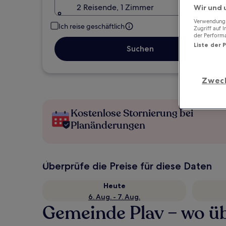
2 Reisende, 1 Zimmer
Wir und 
Verwendung g
Ich reise geschäftlich
Zugriff auf 
der Perform
Liste der 
Suchen
Zwec
Kostenlose Stornierung bei
Planänderungen
Überprüfe die Preise für diese Daten
Heute
6. Aug. - 7. Aug.
Gemeinde Plav – wo ü