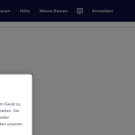
ieren
Hilfe
Meine Reisen
Anmelden
em Gerät zu,
eiten. Sie
 oder
rden unseren