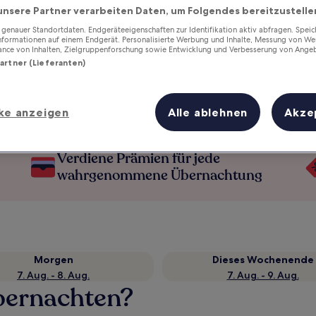
unsere Partner verarbeiten Daten, um Folgendes bereitzustelle
enauer Standortdaten. Endgeräteeigenschaften zur Identifikation aktiv abfragen. Spei
Informationen auf einem Endgerät. Personalisierte Werbung und Inhalte, Messung von We
ance von Inhalten, Zielgruppenforschung sowie Entwicklung und Verbesserung von Ange
Partner (Lieferanten)
ke anzeigen
Alle ablehnen
Akze
Verdiene Prämien für jede
wahrgenommene Übernachtung
Morgen
Dieses Wochenende
7. Aug. - 8. Aug.
7. Aug. - 9. Aug.
bernachten?