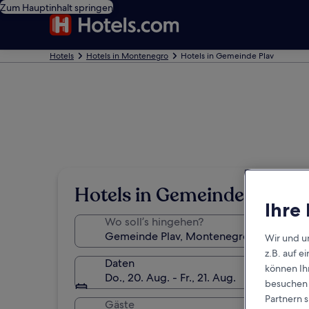
Zum Hauptinhalt springen
Hotels
Hotels in Montenegro
Hotels in Gemeinde Plav
Hotels in Gemeinde Plav
Ihre
Wo soll’s hingehen?
Wir und u
z.B. auf 
Daten
können Ihr
Do., 20. Aug. - Fr., 21. Aug.
besuchen S
Partnern s
Gäste