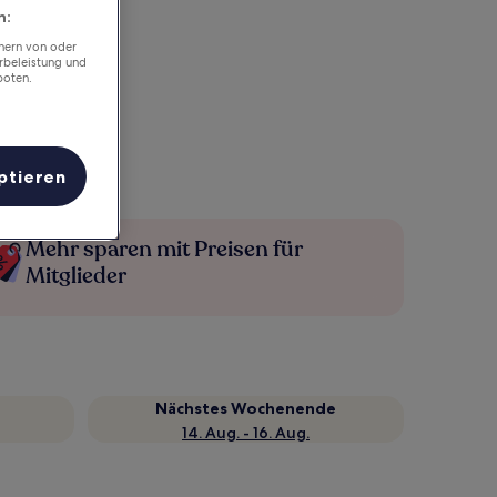
n:
chern von oder
rbeleistung und
boten.
ptieren
Mehr sparen mit Preisen für
Mitglieder
Nächstes Wochenende
14. Aug. - 16. Aug.