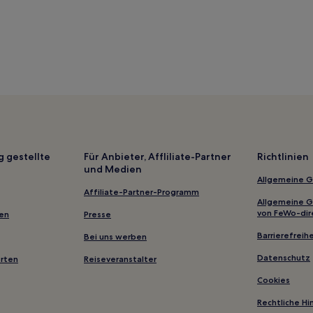
g gestellte
Für Anbieter, Affliliate-Partner
Richtlinien
und Medien
Allgemeine 
Affiliate-Partner-Programm
Allgemeine 
von FeWo-dir
gen
Presse
Barrierefreihe
Bei uns werben
Datenschutz
erten
Reiseveranstalter
Cookies
Rechtliche H