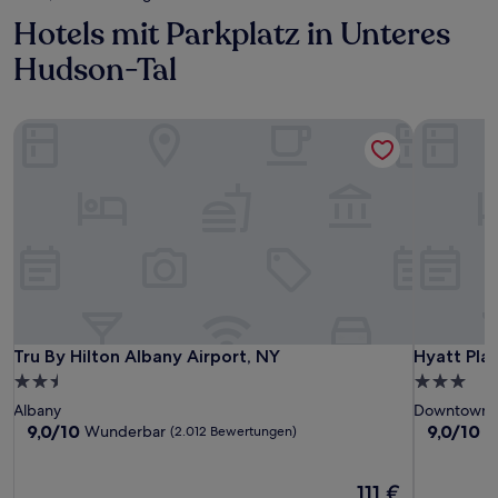
Hotels mit Parkplatz in Unteres
Hudson-Tal
Tru By Hilton Albany Airport, NY
Hyatt Pla
Tru By Hilton Albany Airport, NY
Hyatt Pla
Tru By Hilton Albany Airport, NY
Hyatt Pl
2.5-
3.0-
Sterne-
Sterne-
Albany
Downtown 
Unterkunft
Unterkunf
9.0
9.0
9,0/10
9,0/10
Wunderbar
W
(2.012 Bewertungen)
von
von
10,
10,
Wunderbar,
Der
Wunderba
111 €