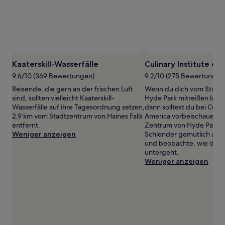
Preise
und
Verfügbarkeiten
können
sich
ändern.
Es
Kaaterskill-Wasserfälle
Culinary Institute of
können
9.6/10 (369 Bewertungen)
9.2/10 (275 Bewertungen
zusätzliche
Bedingungen
Reisende, die gern an der frischen Luft
Wenn du dich vom Stude
gelten.
sind, sollten vielleicht Kaaterskill-
Hyde Park mitreißen lass
Wasserfälle auf ihre Tagesordnung setzen,
dann solltest du bei Culina
2,9 km vom Stadtzentrum von Haines Falls
America vorbeischauen, 
entfernt.
Zentrum von Hyde Park e
Weniger anzeigen
Schlender gemütlich am F
und beobachte, wie die 
untergeht.
Weniger anzeigen