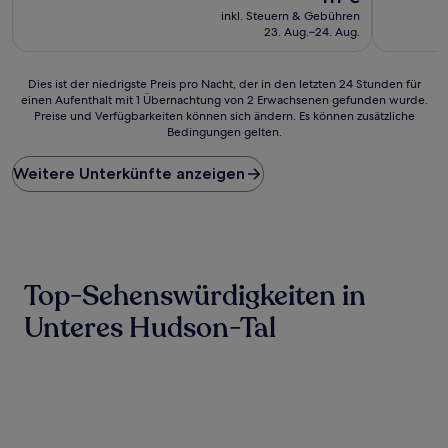
(2.012
Preis
(1.790
inkl. Steuern & Gebühren
Bewertungen)
beträgt
Bewertun
23. Aug.–24. Aug.
111 €
Dies
Dies ist der niedrigste Preis pro Nacht, der in den letzten 24 Stunden für
einen Aufenthalt mit 1 Übernachtung von 2 Erwachsenen gefunden wurde.
ist
Preise und Verfügbarkeiten können sich ändern. Es können zusätzliche
der
Bedingungen gelten.
niedrigste
Preis
Weitere Unterkünfte anzeigen
pro
Nacht,
der
in
den
letzten
24 Stunden
Top-Sehenswürdigkeiten in
für
einen
Unteres Hudson-Tal
Aufenthalt
mit
1 Übernachtung
von
2 Erwachsenen
gefunden
wurde.