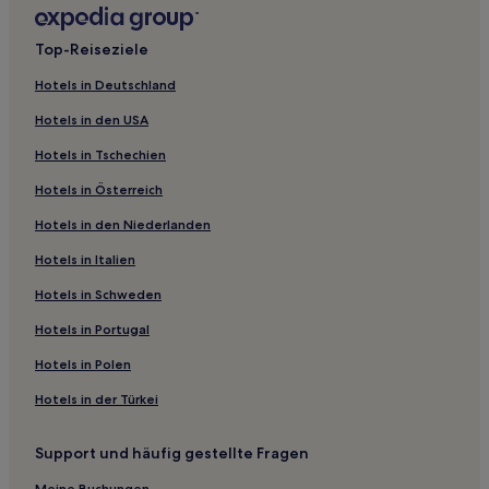
Victory Hotels
Hotels nahe Kaaterskill-Wasserfälle
Top-Reiseziele
Town of Stockport: Hotels
Hotels in Deutschland
Saratoga Springs Hotels
Hotels in den USA
Hotels nahe High Falls Trail
Hotels in Tschechien
Burnt Hills Hotels
Hotels in Österreich
Hotels nahe Saratoga Automobile Museum
Hotels in den Niederlanden
Hotels nahe Amsterdam Municipal Golf Course
Hotels in Italien
Germantown Hotels
Hotels nahe Bahnhof Albany International Airport
Hotels in Schweden
Hotels nahe Wilton Mall
Hotels in Portugal
Ghent Hotels
Hotels in Polen
Hotels nahe Saratoga Springs City Center
Hotels in der Türkei
Saratoga County: Hotels
Support und häufig gestellte Fragen
Town of Fulton: Hotels
Meine Buchungen