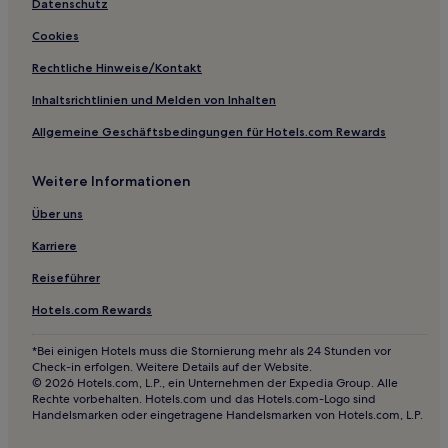
Datenschutz
Westerlo Hotels
Cookies
East Glenville Hotels
Rechtliche Hinweise/Kontakt
Hotels nahe Saratoga Race Course
Hotels nahe Saratoga Springs Visitor's Center
Inhaltsrichtlinien und Melden von Inhalten
Greene County: Hotels
Allgemeine Geschäftsbedingungen für Hotels.com Rewards
Hotels nahe Westgate Plaza
Weitere Informationen
Hotels nahe St Mary's Amsterdam
Über uns
Vail Mills Hotels
Karriere
Halfmoon Hotels
Reiseführer
Hotels nahe Skidmore College
Esperance Hotels
Hotels.com Rewards
Town of Copake: Hotels
*Bei einigen Hotels muss die Stornierung mehr als 24 Stunden vor
Check-in erfolgen. Weitere Details auf der Website.
Town of Saratoga: Hotels
© 2026 Hotels.com, L.P., ein Unternehmen der Expedia Group. Alle
Rechte vorbehalten. Hotels.com und das Hotels.com-Logo sind
Town of Bethlehem: Hotels
Handelsmarken oder eingetragene Handelsmarken von Hotels.com, L.P.
Galway Hotels