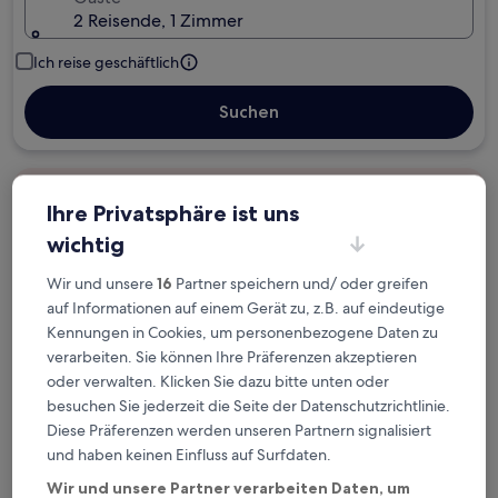
2 Reisende, 1 Zimmer
Ich reise geschäftlich
Suchen
Kostenlose Stornierung bei
Ihre Privatsphäre ist uns
Planänderungen
wichtig
Verdiene Prämien für jede
Wir und unsere
16
Partner speichern und/ oder greifen
wahrgenommene Übernachtung
auf Informationen auf einem Gerät zu, z.B. auf eindeutige
Kennungen in Cookies, um personenbezogene Daten zu
verarbeiten. Sie können Ihre Präferenzen akzeptieren
Mehr sparen mit Preisen für Mitglieder
oder verwalten. Klicken Sie dazu bitte unten oder
besuchen Sie jederzeit die Seite der Datenschutzrichtlinie.
Diese Präferenzen werden unseren Partnern signalisiert
Überprüfe die Preise für diese Daten
und haben keinen Einfluss auf Surfdaten.
Wir und unsere Partner verarbeiten Daten, um