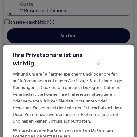
Gäste
2 Reisende, 1 Zimmer
Ich reise geschäftlich
Suchen
Ihre Privatsphäre ist uns
Kostenlose Stornierung bei
wichtig
Planänderungen
Wir und unsere
16
Partner speichern und/ oder greifen
Verdiene Prämien für jede
auf Informationen auf einem Gerät zu, z.B. auf eindeutige
wahrgenommene Übernachtung
Kennungen in Cookies, um personenbezogene Daten zu
verarbeiten. Sie können Ihre Präferenzen akzeptieren
oder verwalten. Klicken Sie dazu bitte unten oder
Mehr sparen mit Preisen für Mitglieder
besuchen Sie jederzeit die Seite der Datenschutzrichtlinie.
Diese Präferenzen werden unseren Partnern signalisiert
und haben keinen Einfluss auf Surfdaten.
Überprüfe die Preise für diese Daten
Wir und unsere Partner verarbeiten Daten, um
Folgendes bereitzustellen: