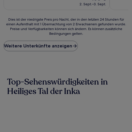
(167
Preis
(350
2. Sept.–3. Sept.
Bewertungen)
beträgt
Bewertun
188 €
Dies
Dies ist der niedrigste Preis pro Nacht, der in den letzten 24 Stunden für
einen Aufenthalt mit 1 Übernachtung von 2 Erwachsenen gefunden wurde.
ist
Preise und Verfügbarkeiten können sich ändern. Es können zusätzliche
der
Bedingungen gelten.
niedrigste
Preis
Weitere Unterkünfte anzeigen
pro
Nacht,
der
in
den
letzten
24 Stunden
Top-Sehenswürdigkeiten in
für
einen
Heiliges Tal der Inka
Aufenthalt
mit
1 Übernachtung
von
2 Erwachsenen
gefunden
wurde.
Preise