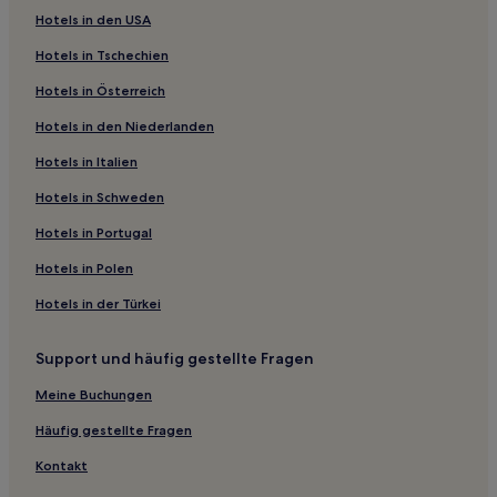
Hotels in den USA
Hotels nahe Cerro Sacro
Hotels in Tschechien
Pisac Hotels
Hotels in Österreich
Machu Picchu Hotels
Hotels in den Niederlanden
San Sebastián: Hotels
Hotels in Italien
Hotels nahe Museum für präkolumbische Kunst
Hotels nahe San-Francisco-Kirchenmuseum und Katakomben
Hotels in Schweden
Hotels nahe Iglesia de San Blas
Hotels in Portugal
Provinz Paruro: Hotels
Hotels in Polen
Ccorca Hotels
Hotels in der Türkei
Santa Ana: Hotels
Support und häufig gestellte Fragen
Hotels nahe Kirche und Kloster von Santa Catalina
Meine Buchungen
Hotels nahe Kathedrale von Cusco
Jerusalén Hotels
Häufig gestellte Fragen
Provinz Anta: Hotels
Kontakt