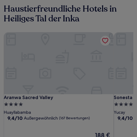
Haustierfreundliche Hotels in
Heiliges Tal der Inka
Aranwa Sacred Valley
Sonesta Ho
Aranwa Sacred Valley
Sonesta Ho
Aranwa Sacred Valley
Sonesta H
4.0-
4.0-
Sterne-
Sterne-
Huayllabamba
Yucay
Unterkunft
Unterkunf
9.4
9.4
9,4/10
9,4/10
Außergewöhnlich
A
(167 Bewertungen)
von
von
10,
10,
Außergewöhnlich,
Der
Außergewö
188 €