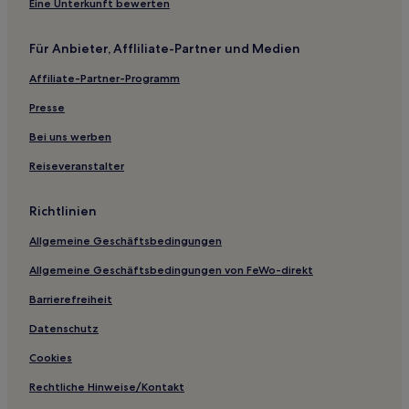
Wanchaq: Hotels
Eine Unterkunft bewerten
Cuzco Hotels
Für Anbieter, Affliliate-Partner und Medien
Hotels nahe Nevado Verónica
Affiliate-Partner-Programm
Los Jardines Hotels
Presse
Hotels nahe Sonnentempel
Hotels nahe Real Plaza Cusco
Bei uns werben
Hotels nahe Plaza de las Nazarenas
Reiseveranstalter
Provinz Calca: Hotels
Richtlinien
Urquillos Hotels
Allgemeine Geschäftsbedingungen
Paltaychayoc Hotels
Allgemeine Geschäftsbedingungen von FeWo-direkt
Hotels nahe Mercado Central de San Pedro
Barrierefreiheit
Provinz Paucartambo: Hotels
Hotels nahe Museo Irq’i Yachay
Datenschutz
Pachar Hotels
Cookies
Hotels nahe Andenuniversität von Cusco
Rechtliche Hinweise/Kontakt