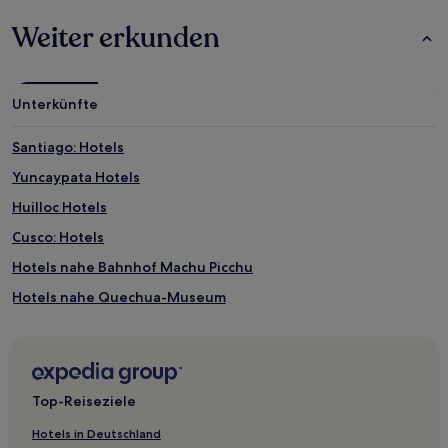
Weiter erkunden
Unterkünfte
Santiago: Hotels
Yuncaypata Hotels
Huilloc Hotels
Cusco: Hotels
Hotels nahe Bahnhof Machu Picchu
Hotels nahe Quechua-Museum
Hotels nahe Qenqo-Tempel
Hotels nahe Iglesia de la Compañía de Jesús
Hotels nahe Museo Inka
Top-Reiseziele
Hotels nahe ChocoMuseum
Hotels in Deutschland
Las Palmeras Hotels