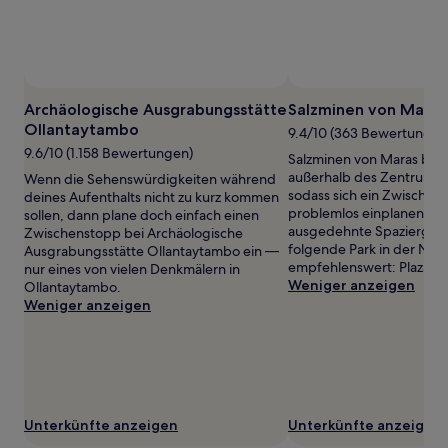
und
Verfügbarkeiten
können
sich
ändern.
Es
Archäologische Ausgrabungsstätte
Salzminen von Maras
können
Ollantaytambo
9.4/10 (363 Bewertungen
zusätzliche
9.6/10 (1.158 Bewertungen)
Bedingungen
Salzminen von Maras befin
gelten.
außerhalb des Zentrums 
Wenn die Sehenswürdigkeiten während
sodass sich ein Zwischen
deines Aufenthalts nicht zu kurz kommen
problemlos einplanen läss
sollen, dann plane doch einfach einen
ausgedehnte Spaziergäng
Zwischenstopp bei Archäologische
folgende Park in der Näh
Ausgrabungsstätte Ollantaytambo ein —
empfehlenswert: Plaza d
nur eines von vielen Denkmälern in
Weniger anzeigen
Ollantaytambo.
Weniger anzeigen
Unterkünfte anzeigen
Unterkünfte anzeigen