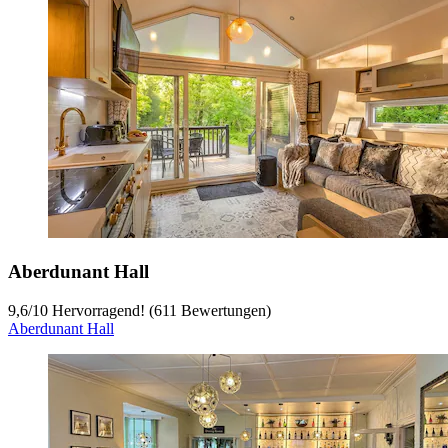
Aberdunant Hall
9,6
/
10
Hervorragend! (611 Bewertungen)
Aberdunant Hall