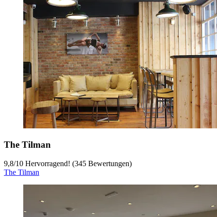
The Tilman
9,8
/
10
Hervorragend! (345 Bewertungen)
The Tilman