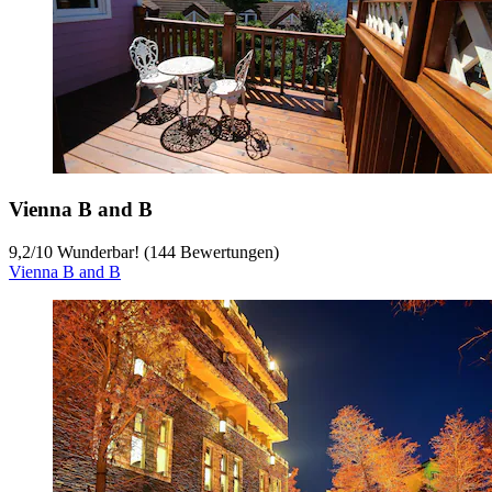
Vienna B and B
9,2
/
10
Wunderbar! (144 Bewertungen)
Vienna B and B