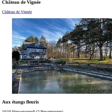
Château de Vignée
Château de Vignée
Aux étangs fleuris
10
/
10
Hervorragend! (2 Bewertungen)