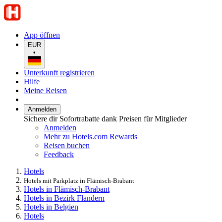
App öffnen
EUR
•
Unterkunft registrieren
Hilfe
Meine Reisen
Anmelden
Sichere dir Sofortrabatte dank Preisen für Mitglieder
Anmelden
Mehr zu Hotels.com Rewards
Reisen buchen
Feedback
Hotels
Hotels mit Parkplatz in Flämisch-Brabant
Hotels in Flämisch-Brabant
Hotels in Bezirk Flandern
Hotels in Belgien
Hotels