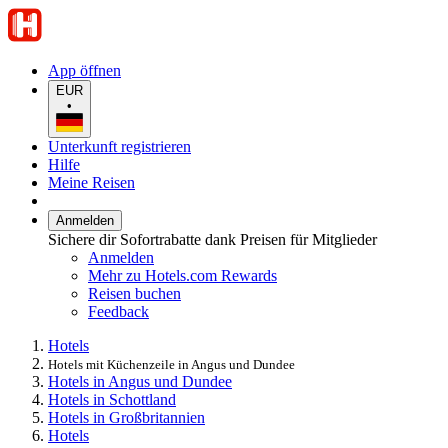
App öffnen
EUR
•
Unterkunft registrieren
Hilfe
Meine Reisen
Anmelden
Sichere dir Sofortrabatte dank Preisen für Mitglieder
Anmelden
Mehr zu Hotels.com Rewards
Reisen buchen
Feedback
Hotels
Hotels mit Küchenzeile in Angus und Dundee
Hotels in Angus und Dundee
Hotels in Schottland
Hotels in Großbritannien
Hotels