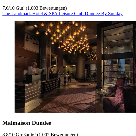
7,6
/
10
Gut! (1.003 Bewertungen)
The Landmark Hotel & SPA Leisure Club Dundee By Sunday
Malmaison Dundee
8,8
/
10
Großartig! (1.002 Bewertungen)