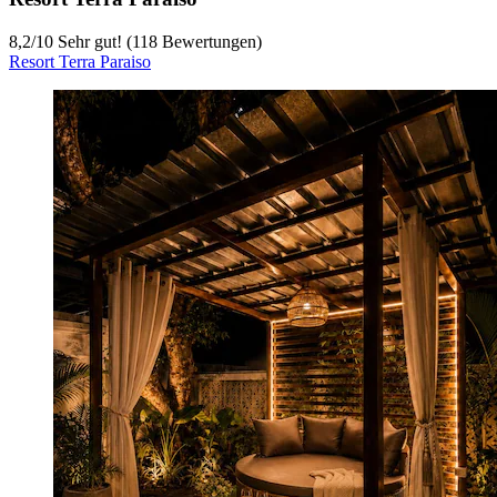
8,2
/
10
Sehr gut! (118 Bewertungen)
Resort Terra Paraiso