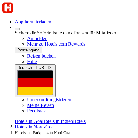
App herunterladen
Sichere dir Sofortrabatte dank Preisen für Mitglieder
Anmelden
Mehr zu Hotels.com Rewards
Posteingang
Reisen buchen
Hilfe
Deutsch · EUR · DE
Unterkunft registrieren
Meine Reisen
Feedback
Hotels in Goa
Hotels in Indien
Hotels
Hotels in Nord-Goa
Hotels mit Parkplatz in Nord-Goa