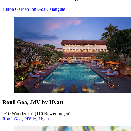
Hilton Garden Inn Goa Calangute
Ronil Goa, JdV by Hyatt
9
/
10
Wunderbar! (110 Bewertungen)
Ronil Goa, JdV by Hyatt