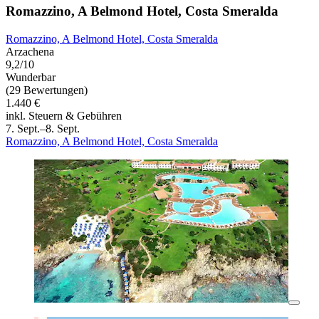
Romazzino, A Belmond Hotel, Costa Smeralda
Romazzino, A Belmond Hotel, Costa Smeralda
Arzachena
9,2/10
Wunderbar
(29 Bewertungen)
1.440 €
inkl. Steuern & Gebühren
7. Sept.–8. Sept.
Romazzino, A Belmond Hotel, Costa Smeralda