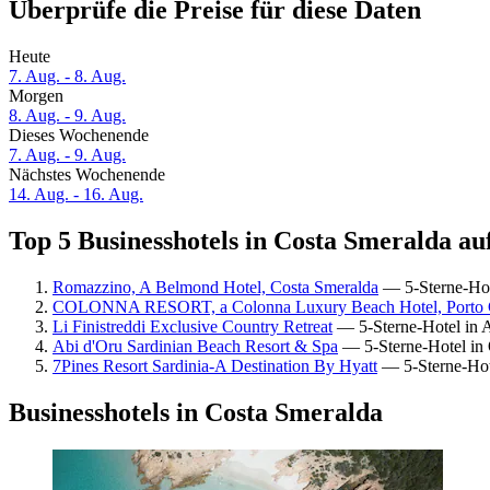
Überprüfe die Preise für diese Daten
Heute
7. Aug. - 8. Aug.
Morgen
8. Aug. - 9. Aug.
Dieses Wochenende
7. Aug. - 9. Aug.
Nächstes Wochenende
14. Aug. - 16. Aug.
Top 5 Businesshotels in Costa Smeralda auf
Romazzino, A Belmond Hotel, Costa Smeralda
— 5-Sterne-Hot
COLONNA RESORT, a Colonna Luxury Beach Hotel, Porto 
Li Finistreddi Exclusive Country Retreat
— 5-Sterne-Hotel in 
Abi d'Oru Sardinian Beach Resort & Spa
— 5-Sterne-Hotel in 
7Pines Resort Sardinia-A Destination By Hyatt
— 5-Sterne-Hot
Businesshotels in Costa Smeralda