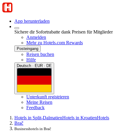
App herunterladen
Sichere dir Sofortrabatte dank Preisen für Mitglieder
Anmelden
Mehr zu Hotels.com Rewards
Posteingang
Reisen buchen
Hilfe
Deutsch · EUR · DE
Unterkunft registrieren
Meine Reisen
Feedback
Hotels in Split-Dalmatien
Hotels in Kroatien
Hotels
Brač
Businesshotels in Brač