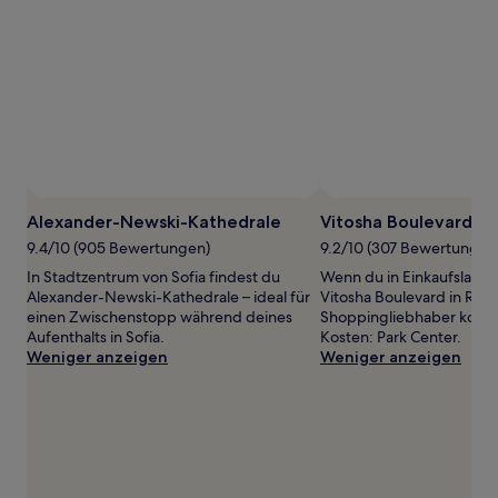
von
2 Erwachsenen
gefunden
wurde.
Preise
und
Verfügbarkeiten
können
sich
ändern.
Es
Alexander-Newski-Kathedrale
Vitosha Boulevard
können
9.4/10 (905 Bewertungen)
9.2/10 (307 Bewertungen
zusätzliche
Bedingungen
In Stadtzentrum von Sofia findest du
Wenn du in Einkaufslaune
gelten.
Alexander-Newski-Kathedrale – ideal für
Vitosha Boulevard in Rajon
einen Zwischenstopp während deines
Shoppingliebhaber komme
Aufenthalts in Sofia.
Kosten: Park Center.
Weniger anzeigen
Weniger anzeigen