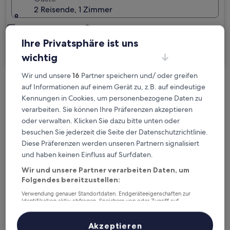
2 Reisende, 1 Zimmer
Ich reise geschäftlich
Ihre Privatsphäre ist uns
Suchen
wichtig
Wir und unsere
16
Partner speichern und/ oder greifen
auf Informationen auf einem Gerät zu, z.B. auf eindeutige
Kostenlose Stornierung bei
Kennungen in Cookies, um personenbezogene Daten zu
Planänderungen
verarbeiten. Sie können Ihre Präferenzen akzeptieren
oder verwalten. Klicken Sie dazu bitte unten oder
Verdiene Prämien für jede
besuchen Sie jederzeit die Seite der Datenschutzrichtlinie.
wahrgenommene Übernachtung
Diese Präferenzen werden unseren Partnern signalisiert
und haben keinen Einfluss auf Surfdaten.
Mehr sparen mit Preisen für Mitglieder
Wir und unsere Partner verarbeiten Daten, um
Folgendes bereitzustellen:
Verwendung genauer Standortdaten. Endgeräteeigenschaften zur
Identifikation aktiv abfragen. Speichern von oder Zugriff auf
Informationen auf einem Endgerät. Personalisierte Werbung und
Überprüfe die Preise für diese Daten
Inhalte, Messung von Werbeleistung und der Performance von Inhalten,
Zielgruppenforschung sowie Entwicklung und Verbesserung von
Akzeptieren
Angeboten.