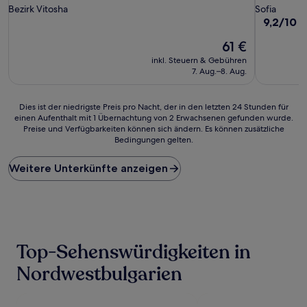
Sterne-
Sterne-
Bezirk Vitosha
Sofia
Unterkunft
Unterkunf
9.2
9,2/10
W
von
Der
61 €
10,
Preis
Wunderba
inkl. Steuern & Gebühren
beträgt
(124
7. Aug.–8. Aug.
61 €
Bewertun
Dies
Dies ist der niedrigste Preis pro Nacht, der in den letzten 24 Stunden für
einen Aufenthalt mit 1 Übernachtung von 2 Erwachsenen gefunden wurde.
ist
Preise und Verfügbarkeiten können sich ändern. Es können zusätzliche
der
Bedingungen gelten.
niedrigste
Preis
Weitere Unterkünfte anzeigen
pro
Nacht,
der
in
den
letzten
24 Stunden
Top-Sehenswürdigkeiten in
für
einen
Nordwestbulgarien
Aufenthalt
mit
1 Übernachtung