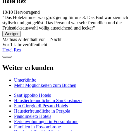
Hotel Rex
10/10
Hervorragend
"Das Hotelzimmer war groß genug für uns 3. Das Bad war ziemlich
stylisch und gut gelöst. Das Personal war sehr freundlich und die
Frühstücksauswahl völlig ausreichend und lecker"
Weniger
Mathias
Aufenthalt von 1 Nacht
Vor 1 Jahr veröffentlicht
Hotel Rex
Weiter erkunden
Unterkünfte
Mehr Möglichkeiten zum Buchen
Sant’ippolito Hotels
Haustierfreundliche in San Costanzo
San Giorgio di Pesaro Hotels
Haustierfreundliche in Pergola
Piandimeleto Hotels
Ferienwohnungen in Fossombrone
Familien in Fossombrone