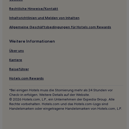
Gasthäuser in Sarzana
Rechtliche Hinweise/Kontakt
3-Sterne-Hotels in Sarzana
Inhaltsrichtlinien und Melden von Inhalten
Familien in Sarzana
Allgemeine Geschäftsbedingungen für Hotels.com Rewards
Hotels mit Küchenzeile in Lerici
Haustierfreundliche in Lerici
Weitere Informationen
Ferienwohnungen in Lerici
Über uns
B&B in Lerici
Karriere
3-Sterne-Hotels in Lerici
Reiseführer
Familien in Lerici
Hotels.com Rewards
Lerici Hotels
Haustierfreundliche in Manarola
*Bei einigen Hotels muss die Stornierung mehr als 24 Stunden vor
Check-in erfolgen. Weitere Details auf der Website.
Familien in Manarola
© 2026 Hotels.com, L.P., ein Unternehmen der Expedia Group. Alle
Rechte vorbehalten. Hotels.com und das Hotels.com-Logo sind
Haustierfreundliche in Vernazza
Handelsmarken oder eingetragene Handelsmarken von Hotels.com, L.P.
Ferienwohnungen in Vernazza
Gasthäuser in Vernazza