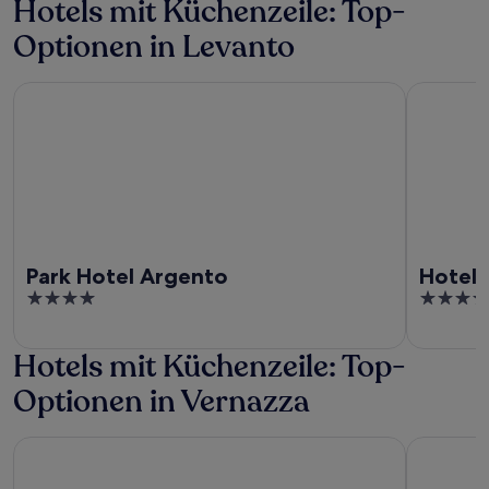
Hotels mit Küchenzeile: Top-
Optionen in Levanto
Park Hotel Argento
Hotel Al T
Park Hotel Argento
Hotel 
4
4
out
out
of
of
Hotels mit Küchenzeile: Top-
5
5
Optionen in Vernazza
Madüneta 5 Terre Guesthouse
Locanda Va