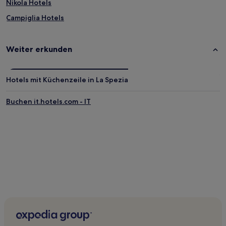
Nikola Hotels
Campiglia Hotels
Codivilla Hotels
Costa Hotels
Weiter erkunden
Hotels mit Küchenzeile in Montebello di Mezzo
Haustierfreundliche in Montebello di Mezzo
Hotels mit Küchenzeile in La Spezia
Piazza Hotels
Buchen it.hotels.com - IT
Mulino Hotels
Villa Hotels
Casale Hotels
Isola Hotels
Villa Hotels
Beverone Hotels
Fiascherino Hotels
Le Grazie Hotels