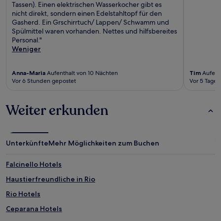
Tassen). Einen elektrischen Wasserkocher gibt es
nicht direkt, sondern einen Edelstahltopf für den
Gasherd. Ein Grschirrtuch/ Lappen/ Schwamm und
Spülmittel waren vorhanden. Nettes und hilfsbereites
Personal."
Weniger
Anna-Maria
Aufenthalt von 10 Nächten
Tim
Aufent
Vor 6 Stunden gepostet
Vor 5 Tagen
Weiter erkunden
Unterkünfte
Mehr Möglichkeiten zum Buchen
Falcinello Hotels
Haustierfreundliche in Rio
Rio Hotels
Ceparana Hotels