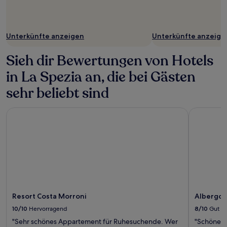
Unterkünfte anzeigen
Unterkünfte anzeige
Sieh dir Bewertungen von Hotels
in La Spezia an, die bei Gästen
sehr beliebt sind
Resort Costa Morroni
Albergo P
Resort Costa Morroni
Albergo 
10/10
Hervorragend
8/10
Gut
"Sehr schönes Appartement für Ruhesuchende. Wer
"Schöne L