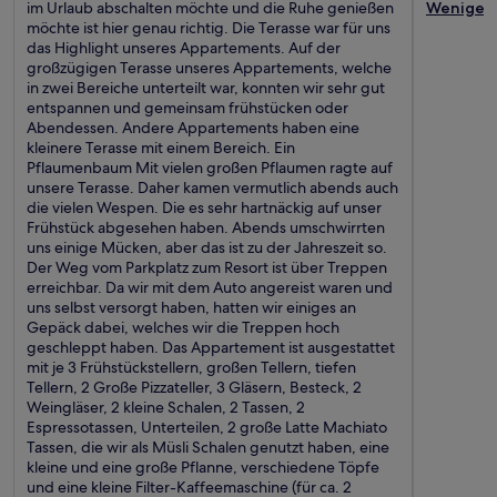
im Urlaub abschalten möchte und die Ruhe genießen
Weniger
möchte ist hier genau richtig. Die Terasse war für uns
das Highlight unseres Appartements. Auf der
großzügigen Terasse unseres Appartements, welche
in zwei Bereiche unterteilt war, konnten wir sehr gut
entspannen und gemeinsam frühstücken oder
Abendessen. Andere Appartements haben eine
kleinere Terasse mit einem Bereich. Ein
Pflaumenbaum Mit vielen großen Pflaumen ragte auf
unsere Terasse. Daher kamen vermutlich abends auch
die vielen Wespen. Die es sehr hartnäckig auf unser
Frühstück abgesehen haben. Abends umschwirrten
uns einige Mücken, aber das ist zu der Jahreszeit so.
Der Weg vom Parkplatz zum Resort ist über Treppen
erreichbar. Da wir mit dem Auto angereist waren und
uns selbst versorgt haben, hatten wir einiges an
Gepäck dabei, welches wir die Treppen hoch
geschleppt haben. Das Appartement ist ausgestattet
mit je 3 Frühstückstellern, großen Tellern, tiefen
Tellern, 2 Große Pizzateller, 3 Gläsern, Besteck, 2
Weingläser, 2 kleine Schalen, 2 Tassen, 2
Espressotassen, Unterteilen, 2 große Latte Machiato
Tassen, die wir als Müsli Schalen genutzt haben, eine
kleine und eine große Pflanne, verschiedene Töpfe
und eine kleine Filter-Kaffeemaschine (für ca. 2