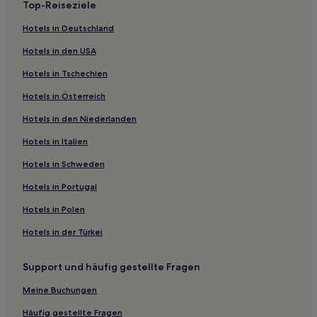
Hotels mit Parkplatz in La Foce
Top-Reiseziele
Hotels mit inbegriffenem Frühstück in Ameglia
Hotels in Deutschland
3-Sterne-Hotels in Ameglia
Hotels in den USA
Ameglia Hotels
Hotels in Tschechien
Santo Stefano di Magra Hotels
Hotels in Österreich
Ferienwohnungen in Portovenere
Hotels in den Niederlanden
3-Sterne-Hotels in Portovenere
Hotels in Italien
Familien in Portovenere
Hotels in Schweden
Haustierfreundliche in Monterosso al Mare
Hotels in Portugal
Ferienwohnungen in Monterosso al Mare
Hotels in Polen
2-Sterne-Hotels in Monterosso al Mare
Hotels in der Türkei
3-Sterne-Hotels in Monterosso al Mare
Lgbtqia-Freundliche in Monterosso al Mare
Support und häufig gestellte Fragen
Familien in Monterosso al Mare
Meine Buchungen
Hotels mit Pool in Levanto
Häufig gestellte Fragen