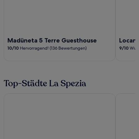
Madüneta 5 Terre Guesthouse
Locand
10
/
10
Hervorragend! (136 Bewertungen)
9
/
10
Wund
Top-Städte La Spezia
La Spezia
Monteross