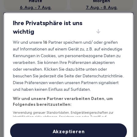
Heute
Morgen
6. Aug. - 7. Aug.
7. Aug. - 8. Aug.
Dieses Wochenende
Nächstes Wochenende
Ihre Privatsphäre ist uns
7. Aug. - 9. Aug.
14. Aug. - 16. Aug.
La Spezia – wo
wichtig
Wir und unsere
16
Partner speichern und/ oder greifen
übernachten?
auf Informationen auf einem Gerät zu, z.B. auf eindeutige
Hotels mit Küchenzeile: Top-
Kennungen in Cookies, um personenbezogene Daten zu
verarbeiten. Sie können Ihre Präferenzen akzeptieren
Optionen in La Spezia
oder verwalten. Klicken Sie dazu bitte unten oder
besuchen Sie jederzeit die Seite der Datenschutzrichtlinie.
The Poet Hotel
AllegroItal
Diese Präferenzen werden unseren Partnern signalisiert
und haben keinen Einfluss auf Surfdaten.
Wir und unsere Partner verarbeiten Daten, um
Folgendes bereitzustellen:
Verwendung genauer Standortdaten. Endgeräteeigenschaften zur
Identifikation aktiv abfragen. Speichern von oder Zugriff auf
Informationen auf einem Endgerät. Personalisierte Werbung und
Inhalte, Messung von Werbeleistung und der Performance von Inhalten,
Zielgruppenforschung sowie Entwicklung und Verbesserung von
Akzeptieren
The Poet Hotel
Allegro
Angeboten.