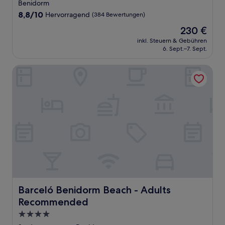
Sterne-
Benidorm
Unterkunft
8.8
8,8/10
Hervorragend
(384 Bewertungen)
von
Der
230 €
10,
Preis
Hervorragend,
inkl. Steuern & Gebühren
beträgt
6. Sept.–7. Sept.
(384
230 €
Bewertungen)
Barceló Benidorm Beach - Adults Recommended
Barceló Benidorm Beach - Adults Recommended
Barceló Benidorm Beach - Adults
Recommended
4.0-