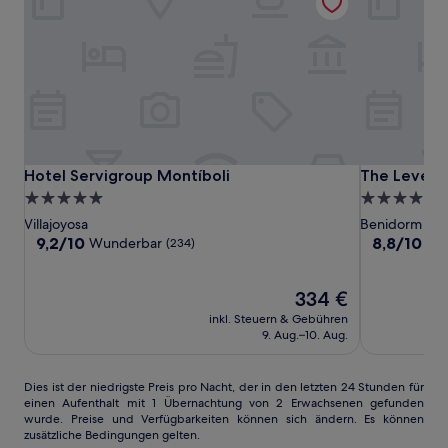
Hotel
Hotel
The
Hotel Servigroup Montíboli
The Level at
Hotel Servigroup Montíboli
The Level a
Servigroup
Servigroup
Level
5.0-
5.0-
Montíboli
Montíboli
at
Sterne-
Sterne-
Villajoyosa
Benidorm
Melia
Unterkunft
Unterkunft
9.2
8.8
9,2/10
8,8/10
Wunderbar
He
(234)
Villaitana
von
von
10,
10,
Wunderbar,
Der
Hervorrage
334 €
(234)
Preis
(103)
inkl. Steuern & Gebühren
beträgt
9. Aug.–10. Aug.
334 €
Dies
Dies ist der niedrigste Preis pro Nacht, der in den letzten 24 Stunden für
einen Aufenthalt mit 1 Übernachtung von 2 Erwachsenen gefunden
ist
wurde. Preise und Verfügbarkeiten können sich ändern. Es können
der
zusätzliche Bedingungen gelten.
niedrigste