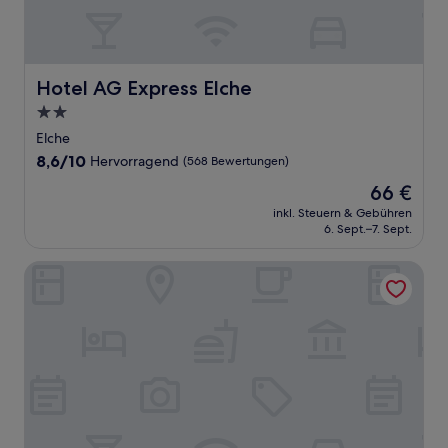
Hotel AG Express Elche
Hotel AG Express Elche
2.0-
Sterne-
Elche
Unterkunft
8.6
8,6/10
Hervorragend
(568 Bewertungen)
von
Der
66 €
10,
Preis
Hervorragend,
inkl. Steuern & Gebühren
beträgt
6. Sept.–7. Sept.
(568
66 €
Bewertungen)
KAKTUS Hotel Kaktus Albir