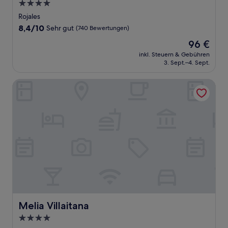
4.0-
Sterne-
Rojales
Unterkunft
8.4
8,4/10
Sehr gut
(740 Bewertungen)
von
Der
96 €
10,
Preis
Sehr
inkl. Steuern & Gebühren
beträgt
3. Sept.–4. Sept.
gut,
96 €
(740
Bewertungen)
Melia Villaitana
Melia Villaitana
Melia Villaitana
4.0-