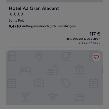
Hotel AJ Gran Alacant
Hotel AJ Gran Alacant
4.0-
Sterne-
Santa Pola
Unterkunft
9.4
9,4/10
Außergewöhnlich
(985 Bewertungen)
von
Der
117 €
10,
Preis
Außergewöhnlich,
inkl. Steuern & Gebühren
beträgt
6. Sept.–7. Sept.
(985
117 €
Bewertungen)
Hotel Servigroup Orange