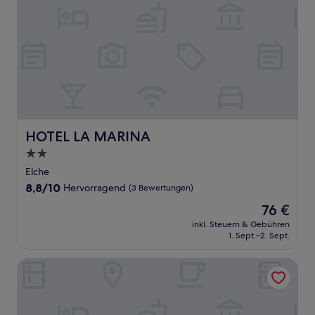
HOTEL LA MARINA
HOTEL LA MARINA
2.0-
Sterne-
Elche
Unterkunft
8.8
8,8/10
Hervorragend
(3 Bewertungen)
von
Der
76 €
10,
Preis
Hervorragend,
inkl. Steuern & Gebühren
beträgt
1. Sept.–2. Sept.
(3
76 €
Bewertungen)
Asia Gardens Hotel & Thai Spa, a Royal Hideaway Hotel