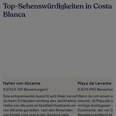
zusätzliche
Top-Sehenswürdigkeiten in Costa
Bedingungen
Blanca
gelten.
Hafen von Alicante
Playa de Levante
9.0/10 (1.729 Bewertungen)
8.8/10 (992 Bewertung
Eine entspannende Aussicht aufs Meer kannst
Wenn du von einem sch
du beim Schlendern entlang des Jachthafens
träumst, ist Playa de L
Hafen von Alicante im Stadtteil Stadtzentrum
richtige Ausflugsziel – 
von Alicante genießen. Laut den Reisenden
Küstenorte, der nur 0,
von Hotels.com sind in der Gegend viele
Benidorm entfernt ist.