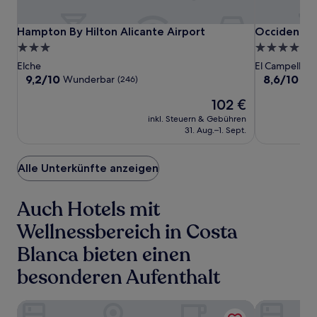
Hampton
Hampton
Occidental
Hampton By Hilton Alicante Airport
Occidental 
Hampton By Hilton Alicante Airport
Occidental 
By
By
Pueblo
3.0-
4.0-
Hilton
Hilton
Acantilado
Sterne-
Sterne-
Elche
El Campello
Alicante
Alicante
Unterkunft
Unterkunft
9.2
8.6
9,2/10
8,6/10
Wunderbar
He
(246)
Airport
Airport
von
von
Der
102 €
10,
10,
Preis
Wunderbar,
Hervorrage
inkl. Steuern & Gebühren
beträgt
(246)
(817)
31. Aug.–1. Sept.
102 €
Alle Unterkünfte anzeigen
Auch Hotels mit
Wellnessbereich in Costa
Blanca bieten einen
besonderen Aufenthalt
Hotel Servigroup Montíboli
The Level at