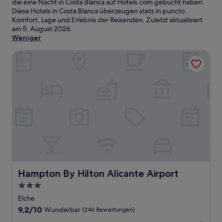
die eine Nacht in Costa Blanca auf Hotels.com gebucht haben.
Diese Hotels in Costa Blanca überzeugen stets in puncto
Komfort, Lage und Erlebnis der Reisenden. Zuletzt aktualisiert
am
5. August 2026
.
Weniger
Hampton By Hilton Alicante Airport
Hampton By Hilton Alicante Airport
Hampton By Hilton Alicante Airport
3.0-
Sterne-
Elche
Unterkunft
9.2
9,2/10
Wunderbar
(246 Bewertungen)
von