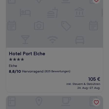
Hotel Port Elche
Hotel Port Elche
4.0-
Sterne-
Elche
Unterkunft
8.8
8,8/10
Hervorragend
(825 Bewertungen)
von
Der
105 €
10,
Preis
Hervorragend,
inkl. Steuern & Gebühren
beträgt
26. Aug.–27. Aug.
(825
105 €
Bewertungen)
HOTEL LA MARINA