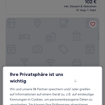
Der
102 €
10,
Preis
Wunderbar,
inkl. Steuern & Gebühren
beträgt
31. Aug.–1. Sept.
(246
102 €
Bewertungen)
B&B Hotel Alicante Aeropuerto
Ihre Privatsphäre ist uns
B&B Hotel Alicante Aeropuerto
B&B Hotel Alicante Aeropuerto
wichtig
3.0-
Sterne-
Alicante
Wir und unsere
16
Partner speichern und/ oder greifen
Unterkunft
9.0
9,0/10
Wunderbar
(13 Bewertungen)
auf Informationen auf einem Gerät zu, z.B. auf eindeutige
von
Kennungen in Cookies, um personenbezogene Daten zu
Der
77 €
10,
Preis
verarbeiten. Sie können Ihre Präferenzen akzeptieren