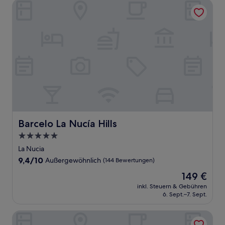
Barcelo La Nucía Hills
Barcelo La Nucía Hills
Barcelo La Nucía Hills
5.0-
Sterne-
La Nucia
Unterkunft
9.4
9,4/10
Außergewöhnlich
(144 Bewertungen)
von
Der
149 €
10,
Preis
Außergewöhnlich,
inkl. Steuern & Gebühren
beträgt
6. Sept.–7. Sept.
(144
149 €
Bewertungen)
Hotel Port Elche