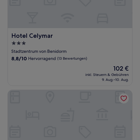
Hotel Celymar
Hotel Celymar
3.0-
Sterne-
Stadtzentrum von Benidorm
Unterkunft
8.8
8,8/10
Hervorragend
(13 Bewertungen)
von
Der
102 €
10,
Preis
Hervorragend,
inkl. Steuern & Gebühren
beträgt
9. Aug.–10. Aug.
(13
102 €
Bewertungen)
Hotel AG Express Elche