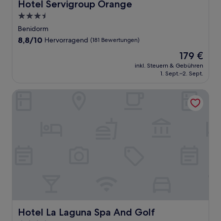
Hotel Servigroup Orange
Hotel Servigroup Orange
3.5-
Sterne-
Benidorm
Unterkunft
8.8
8,8/10
Hervorragend
(181 Bewertungen)
von
Der
179 €
10,
Preis
Hervorragend,
inkl. Steuern & Gebühren
beträgt
1. Sept.–2. Sept.
(181
179 €
Bewertungen)
Hotel La Laguna Spa And Golf
Hotel La Laguna Spa And Golf
Hotel La Laguna Spa And Golf