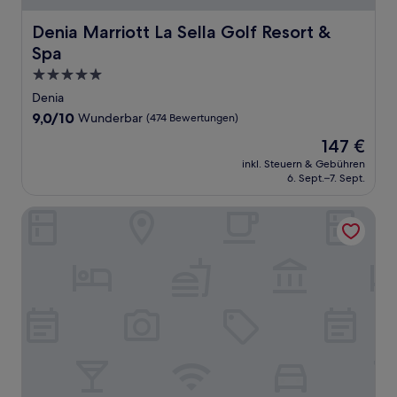
Denia Marriott La Sella Golf Resort & Spa
Denia Marriott La Sella Golf Resort &
Spa
5.0-
Sterne-
Denia
Unterkunft
9.0
9,0/10
Wunderbar
(474 Bewertungen)
von
Der
147 €
10,
Preis
Wunderbar,
inkl. Steuern & Gebühren
beträgt
6. Sept.–7. Sept.
(474
147 €
Bewertungen)
Hotel AJ Gran Alacant