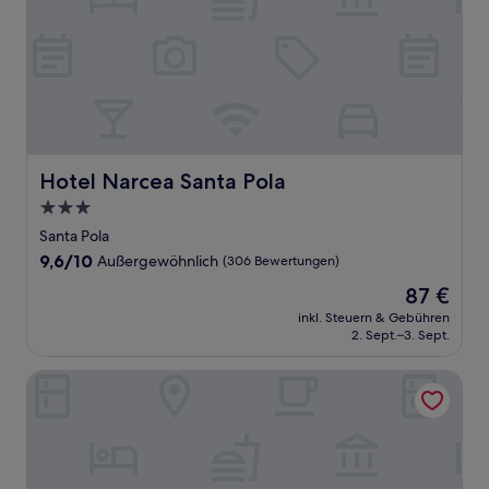
Hotel Narcea Santa Pola
Hotel Narcea Santa Pola
3.0-
Sterne-
Santa Pola
Unterkunft
9.6
9,6/10
Außergewöhnlich
(306 Bewertungen)
von
Der
87 €
10,
Preis
Außergewöhnlich,
inkl. Steuern & Gebühren
beträgt
2. Sept.–3. Sept.
(306
87 €
Bewertungen)
Ibis Hotel Alicante