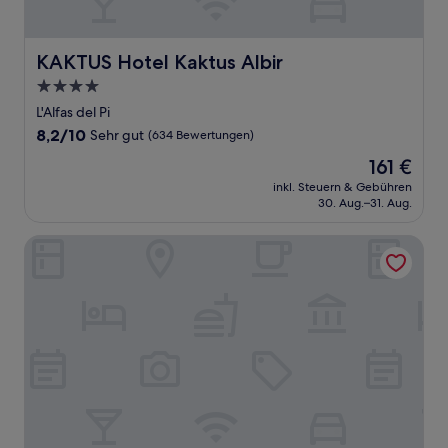
KAKTUS Hotel Kaktus Albir
KAKTUS Hotel Kaktus Albir
4.0-
Sterne-
L'Alfas del Pi
Unterkunft
8.2
8,2/10
Sehr gut
(634 Bewertungen)
von
Der
161 €
10,
Preis
Sehr
inkl. Steuern & Gebühren
beträgt
30. Aug.–31. Aug.
gut,
161 €
(634
Bewertungen)
Denia Marriott La Sella Golf Resort & Spa