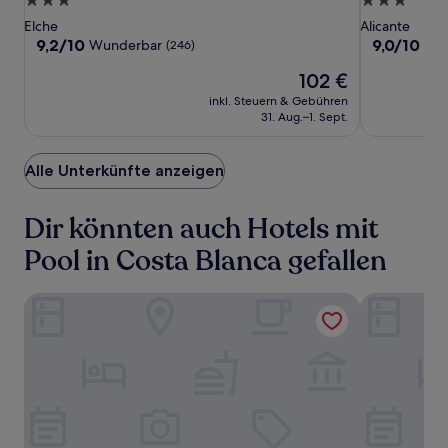
3.0-
3.0-
Hilton
Hilton
Alicante
Sterne-
Sterne-
Elche
Alicante
Alicante
Alicante
Aeropuerto
Unterkunft
Unterkunft
9.2
9.0
9,2/10
9,0/10
Wunderbar
Wu
(246)
Airport
Airport
von
von
Der
102 €
10,
10,
Preis
Wunderbar,
Wunderbar,
inkl. Steuern & Gebühren
beträgt
(246)
(13)
31. Aug.–1. Sept.
102 €
Alle Unterkünfte anzeigen
Dir könnten auch Hotels mit
Pool in Costa Blanca gefallen
Hampton By Hilton Alicante Airport
Occidental 