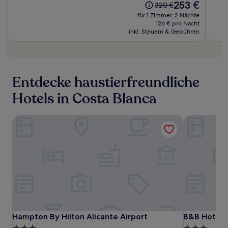
Der
253 €
Der
320 €
Bewertungen)
Bewe
Preis
Preis
für 1 Zimmer, 2 Nächte
beträgt
betrug
126 € pro Nacht
253 €
inkl. Steuern & Gebühren
320 €
Entdecke haustierfreundliche
Hotels in Costa Blanca
Hampton By Hilton Alicante Airport
B&B Hotel A
Hampton
Hampton
B&B
Hampton By Hilton Alicante Airport
B&B Hotel A
Hampton By Hilton Alicante Airport
B&B Hotel 
By
By
Hotel