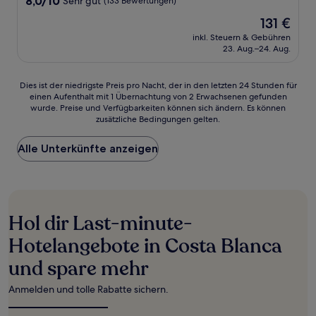
8,0/10
Sehr gut
(133 Bewertungen)
von
Der
131 €
10,
Preis
Sehr
inkl. Steuern & Gebühren
beträgt
23. Aug.–24. Aug.
gut,
131 €
(133
Bewertungen)
Dies
Dies ist der niedrigste Preis pro Nacht, der in den letzten 24 Stunden für
einen Aufenthalt mit 1 Übernachtung von 2 Erwachsenen gefunden
ist
wurde. Preise und Verfügbarkeiten können sich ändern. Es können
der
zusätzliche Bedingungen gelten.
niedrigste
Preis
Alle Unterkünfte anzeigen
pro
Nacht,
der
in
den
letzten
Hol dir Last-minute-
24 Stunden
für
Hotelangebote in Costa Blanca
einen
und spare mehr
Aufenthalt
mit
1 Übernachtung
Anmelden und tolle Rabatte sichern.
von
2 Erwachsenen