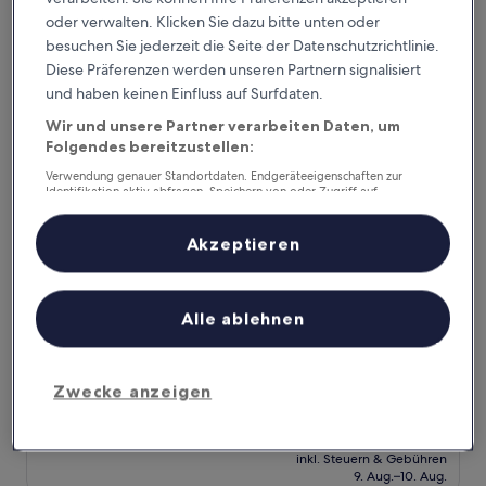
Wunderbar,
inkl. Steuern & Gebühren
beträgt
6. Sept.–7. Sept.
(13
oder verwalten. Klicken Sie dazu bitte unten oder
77 €
Bewertungen)
besuchen Sie jederzeit die Seite der Datenschutzrichtlinie.
Hotel Servigroup Montíboli
Diese Präferenzen werden unseren Partnern signalisiert
und haben keinen Einfluss auf Surfdaten.
Wir und unsere Partner verarbeiten Daten, um
Folgendes bereitzustellen:
Verwendung genauer Standortdaten. Endgeräteeigenschaften zur
Identifikation aktiv abfragen. Speichern von oder Zugriff auf
Informationen auf einem Endgerät. Personalisierte Werbung und
Inhalte, Messung von Werbeleistung und der Performance von Inhalten,
Zielgruppenforschung sowie Entwicklung und Verbesserung von
Akzeptieren
Angeboten.
Liste der Partner (Lieferanten)
Alle ablehnen
Hotel Servigroup Montíboli
Hotel Servigroup Montíboli
5.0-
Sterne-
Villajoyosa
Zwecke anzeigen
Unterkunft
9.2
9,2/10
Wunderbar
(234 Bewertungen)
von
Der
334 €
10,
Preis
Wunderbar,
inkl. Steuern & Gebühren
beträgt
9. Aug.–10. Aug.
(234