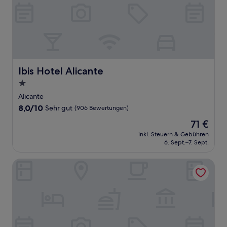
Ibis Hotel Alicante
Ibis Hotel Alicante
1.0-
Stern-
Alicante
Unterkunft
8.0
8,0/10
Sehr gut
(906 Bewertungen)
von
Der
71 €
10,
Preis
Sehr
inkl. Steuern & Gebühren
beträgt
6. Sept.–7. Sept.
gut,
71 €
(906
Bewertungen)
Hotel Celymar