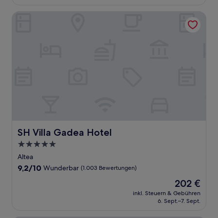
334 €
Bewertungen)
SH Villa Gadea Hotel
SH Villa Gadea Hotel
SH Villa Gadea Hotel
5.0-
Sterne-
Altea
Unterkunft
9.2
9,2/10
Wunderbar
(1.003 Bewertungen)
von
Der
202 €
10,
Preis
Wunderbar,
inkl. Steuern & Gebühren
beträgt
6. Sept.–7. Sept.
(1.003
202 €
Bewertungen)