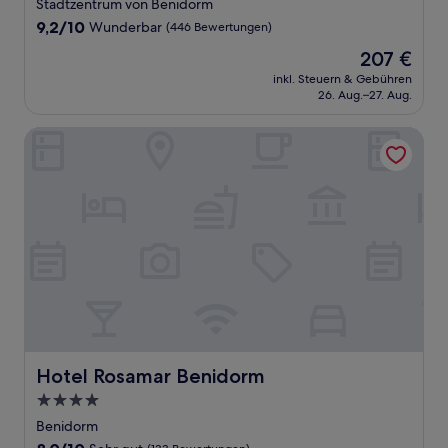
Sterne-
Stadtzentrum von Benidorm
Unterkunft
9.2
9,2/10
Wunderbar
(446 Bewertungen)
von
Der
207 €
10,
Preis
Wunderbar,
inkl. Steuern & Gebühren
beträgt
26. Aug.–27. Aug.
(446
207 €
Bewertungen)
Hotel Rosamar Benidorm
Hotel Rosamar Benidorm
Hotel Rosamar Benidorm
4.0-
Sterne-
Benidorm
Unterkunft
8.0