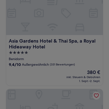
Asia Gardens Hotel & Thai Spa, a Royal Hideaway Hotel
Asia Gardens Hotel & Thai Spa, a Royal
Hideaway Hotel
5.0-
Sterne-
Benidorm
Unterkunft
9.4
9,4/10
Außergewöhnlich
(331 Bewertungen)
von
Der
380 €
10,
Preis
Außergewöhnlich,
inkl. Steuern & Gebühren
beträgt
1. Sept.–2. Sept.
(331
380 €
Bewertungen)
Hotel Narcea Santa Pola