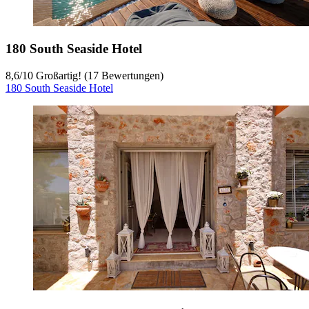
180 South Seaside Hotel
8,6
/
10
Großartig! (17 Bewertungen)
180 South Seaside Hotel