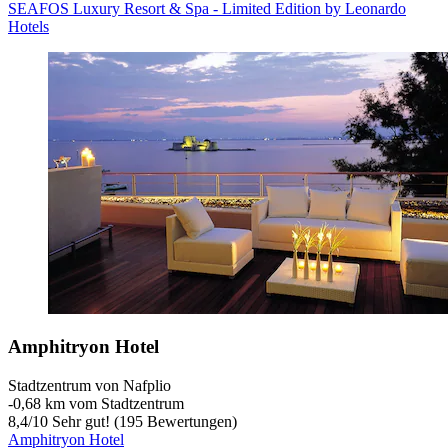
SEAFOS Luxury Resort & Spa - Limited Edition by Leonardo
Hotels
Amphitryon Hotel
Stadtzentrum von Nafplio
‐
0,68 km vom Stadtzentrum
8,4
/
10
Sehr gut! (195 Bewertungen)
Amphitryon Hotel