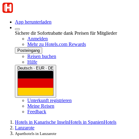
App herunterladen
Sichere dir Sofortrabatte dank Preisen für Mitglieder
Anmelden
Mehr zu Hotels.com Rewards
Posteingang
Reisen buchen
Hilfe
Deutsch · EUR · DE
Unterkunft registrieren
Meine Reisen
Feedback
Hotels in Kanarische Inseln
Hotels in Spanien
Hotels
Lanzarote
Aparthotels in Lanzarote