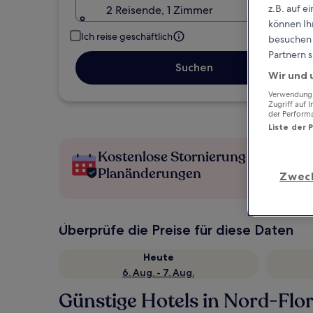
z.B. auf 
2 Reisende, 1 Zimmer
können Ihr
Ich reise geschäftlich
besuchen S
Partnern s
Suchen
Wir und 
Verwendung g
Zugriff auf 
der Perform
Liste der 
Kostenlose Stornierung bei
Planänderungen
Zwec
Überprüfe die Preise für diese Daten
Heute
6. Aug. - 7. Aug.
Günstige Hotels in Nord-Flor