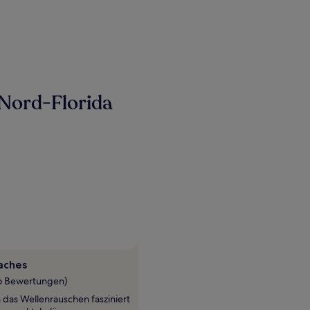
 Nord-Florida
Foto von George Zimzores
Öffentliches
Foto
aches
von
06 Bewertungen)
George
 das Wellenrauschen fasziniert
Zimzores