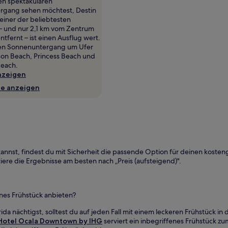
en spektakulären
rgang sehen möchtest, Destin
einer der beliebtesten
– und nur 2,1 km vom Zentrum
ntfernt – ist einen Ausflug wert.
en Sonnenuntergang um Ufer
on Beach, Princess Beach und
Beach.
nzeigen
te anzeigen
annst, findest du mit Sicherheit die passende Option für deinen kosten
iere die Ergebnisse am besten nach „Preis (aufsteigend)".
enes Frühstück anbieten?
a nächtigst, solltest du auf jeden Fall mit einem leckeren Frühstück in 
 Hotel Ocala Downtown by IHG
serviert ein inbegriffenes Frühstück z