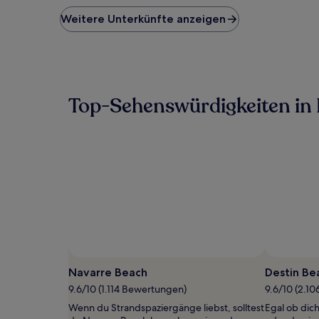
der
niedrigste
Weitere Unterkünfte anzeigen
Preis
pro
Nacht,
der
in
den
Top-Sehenswürdigkeiten in
letzten
24 Stunden
für
einen
Aufenthalt
mit
1 Übernachtung
von
2 Erwachsenen
gefunden
wurde.
Preise
Foto von Brad Taylor
Öffentliches
und
Foto
Navarre Beach
Destin Be
Verfügbarkeiten
von
können
9.6/10 (1.114 Bewertungen)
9.6/10 (2.1
Brad
sich
Wenn du Strandspaziergänge liebst, solltest
Egal ob dich
Taylor
ändern.