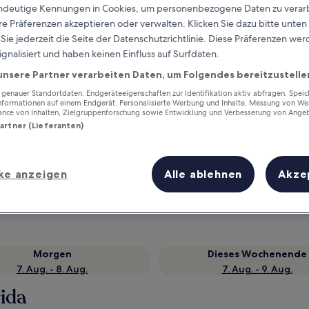
eindeutige Kennungen in Cookies, um personenbezogene Daten zu verarb
e Präferenzen akzeptieren oder verwalten. Klicken Sie dazu bitte unten
ie jederzeit die Seite der Datenschutzrichtlinie. Diese Präferenzen we
ignalisiert und haben keinen Einfluss auf Surfdaten.
unsere Partner verarbeiten Daten, um Folgendes bereitzustelle
enauer Standortdaten. Endgeräteeigenschaften zur Identifikation aktiv abfragen. Spei
Informationen auf einem Endgerät. Personalisierte Werbung und Inhalte, Messung von We
ance von Inhalten, Zielgruppenforschung sowie Entwicklung und Verbesserung von Ange
Partner (Lieferanten)
Verdiene Prämien für jede
wahrgenommene Übernachtung
ke anzeigen
Alle ablehnen
Akze
Morgen
Dieses Wochenende
7. Aug. - 8. Aug.
7. Aug. - 9. Aug.
ida