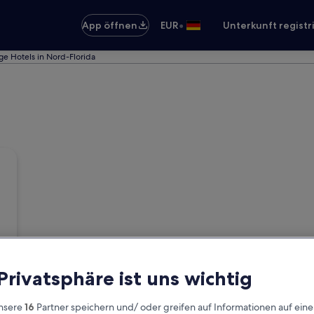
•
App öffnen
EUR
Unterkunft registr
ge Hotels in Nord-Florida
 Privatsphäre ist uns wichtig
nsere
16
Partner speichern und/ oder greifen auf Informationen auf ein