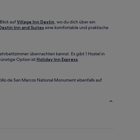
Blick auf
Village Inn Destin
, wo du dich über ein
Destin Inn and Suites
eine komfortable und praktische
Mehrbettzimmer übernachten kannst. Es gibt 1 Hostel in
ünstige Option ist
Holiday Inn Express
.
stillo de San Marcos National Monument ebenfalls auf