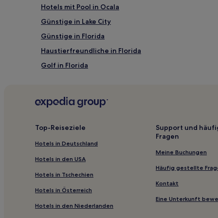
Hotels mit Pool in Ocala
Günstige in Lake City
Günstige in Florida
Haustierfreundliche in Florida
Golf in Florida
Hotels mit inbegriffenem Frühstück in Florida
Hotels mit Pool in Nord-Florida
Luxus in Nord-Florida
Golf in Nord-Florida
Top-Reiseziele
Support und häufi
Fragen
Familien in Chiefland
Hotels in Deutschland
Günstige in Gainesville
Meine Buchungen
Hotels in den USA
Hotels mit Parkplatz in Palatka
Häufig gestellte Fra
Hotels in Tschechien
Hotels mit Pool in Florida
Kontakt
Hotels in Österreich
Günstige in Crystal River
Eine Unterkunft bew
Hotels in den Niederlanden
3-Sterne-Hotels in Crystal River