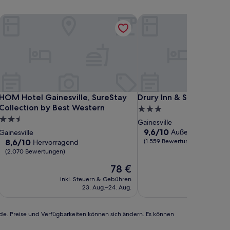
HOM Hotel Gainesville, SureStay Collection by Best Western
Drury Inn & Suites Gaines
HOM Hotel Gainesville, SureStay Collection by Best Western
Drury Inn & Suites Gaines
HOM Hotel Gainesville, SureStay
Drury Inn & Suites Gaine
Collection by Best Western
3.0-
2.5-
Sterne-
Gainesville
Sterne-
Unterkunft
9.6
9,6/10
Außergewöhnlich
Gainesville
von
Unterkunft
8.6
8,6/10
(1.559 Bewertungen)
Hervorragend
10,
von
(2.070 Bewertungen)
Außergewöhnlich,
10,
Der
78 €
(1.559
Hervorragend,
Preis
Bewertungen)
(2.070
inkl. Steuern & Gebühren
inkl. Steu
beträgt
Bewertungen)
23. Aug.–24. Aug.
1
78 €
rde. Preise und Verfügbarkeiten können sich ändern. Es können