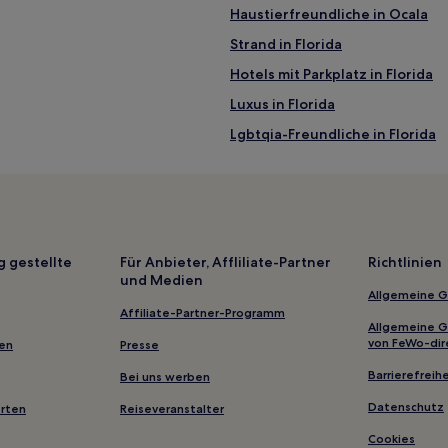
Haustierfreundliche in Ocala
Strand in Florida
Hotels mit Parkplatz in Florida
Luxus in Florida
Lgbtqia-Freundliche in Florida
Familien in Florida
Familien in Nord-Florida
Strand in Nord-Florida
Hotels mit Weingut in Nord-Flor
g gestellte
Für Anbieter, Affliliate-Partner
Richtlinien
und Medien
Hotels mit Pool in Gainesville
Allgemeine 
Haustierfreundliche in Gainesvi
Affiliate-Partner-Programm
Allgemeine 
Familien in Florida
von FeWo-dir
gen
Presse
Familien in Inverness
Barrierefreihe
Bei uns werben
Hotels mit Pool in Crystal River
Datenschutz
erten
Reiseveranstalter
3-Sterne-Hotels in Cedar Key
Cookies