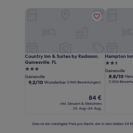
Country Inn & Suites by Radisson, Gainesville, FL
Hampton Inn 
Country Inn & Suites by Radisson, Gainesville, FL
Hampton Inn 
Country Inn & Suites by Radisson,
Hampton Inn
Gainesville, FL
2.5-
3.0-
Sterne-
Gainesville
Sterne-
Unterkunft
8.8
8,8/10
Her
Gainesville
von
Unterkunft
9.2
9,2/10
(1.006 Bewert
Wunderbar
(1.960 Bewertungen)
10,
von
Hervorragen
10,
Der
84 €
(1.006
Wunderbar,
Preis
Bewertunge
(1.960
inkl. Steuern & Gebühren
beträgt
Bewertungen)
23. Aug.–24. Aug.
84 €
Dies
Dies ist der niedrigste Preis pro Nacht, der in den letzten 
ist