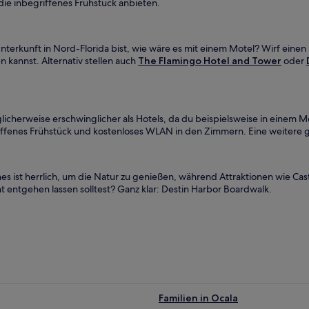
 die inbegriffenes Frühstück anbieten.
erkunft in Nord-Florida bist, wie wäre es mit einem Motel? Wirf einen 
 kannst. Alternativ stellen auch
The Flamingo Hotel and Tower
oder
glicherweise erschwinglicher als Hotels, da du beispielsweise in einem 
iffenes Frühstück und kostenloses WLAN in den Zimmern. Eine weitere g
es ist herrlich, um die Natur zu genießen, während Attraktionen wie Ca
cht entgehen lassen solltest? Ganz klar: Destin Harbor Boardwalk.
Familien in Ocala