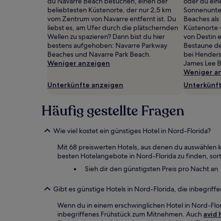
du Navarre Beach besuchen, einen der
oder du ein
Es
beliebtesten Küstenorte, der nur 2,5 km
Sonnenunte
können
vom Zentrum von Navarre entfernt ist. Du
Beaches als 
zusätzliche
liebst es, am Ufer durch die plätschernden
Küstenorte 
Bedingungen
Wellen zu spazieren? Dann bist du hier
von Destin e
gelten.
bestens aufgehoben: Navarre Parkway
Bestaune d
Beaches und Navarre Park Beach.
bei Henders
Weniger anzeigen
James Lee 
Weniger a
Unterkünfte anzeigen
Unterkünf
Häufig gestellte Fragen
Wie viel kostet ein günstiges Hotel in Nord-Florida?
Mit 68 preiswerten Hotels, aus denen du auswählen k
besten Hotelangebote in Nord-Florida zu finden, sort
Sieh dir den günstigsten Preis pro Nacht an
Gibt es günstige Hotels in Nord-Florida, die inbegriff
Wenn du in einem erschwinglichen Hotel in Nord-Florid
inbegriffenes Frühstück zum Mitnehmen. Auch
avid