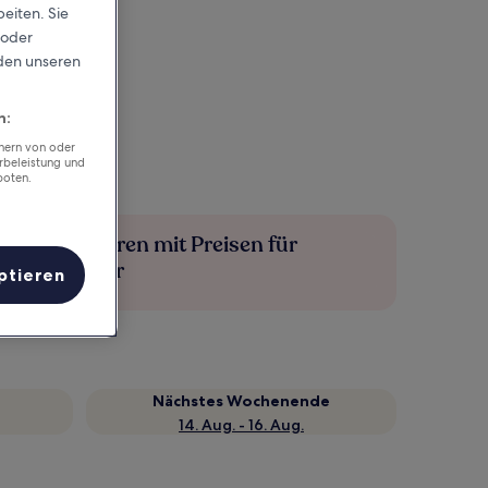
eiten. Sie
 oder
rden unseren
n:
chern von oder
rbeleistung und
boten.
Mehr sparen mit Preisen für
Mitglieder
ptieren
Nächstes Wochenende
14. Aug. - 16. Aug.