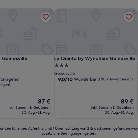
Gainesville
La Quinta by Wyndham Gainesville
Gainesville
La Quinta by Wyndham Gainesville
 Gainesville
La Quinta by Wyndham Gainesville
3.0-
Sterne-
Gainesville
Unterkunft
9.0
9,0/10
vorragend
Wunderbar
(1.303 Bewertungen)
von
ungen)
10,
d,
Wunderbar,
Der
Der
87 €
89 €
(1.303
Preis
Preis
n)
Bewertungen)
inkl. Steuern & Gebühren
inkl. Steuern & Gebühren
beträgt
beträgt
30. Aug.–31. Aug.
30. Aug.–31. Aug.
87 €
89 €
24 Stunden für einen Aufenthalt mit 1 Übernachtung von 2 Erwachsenen gefunden wu
zusätzliche Bedingungen gelten.