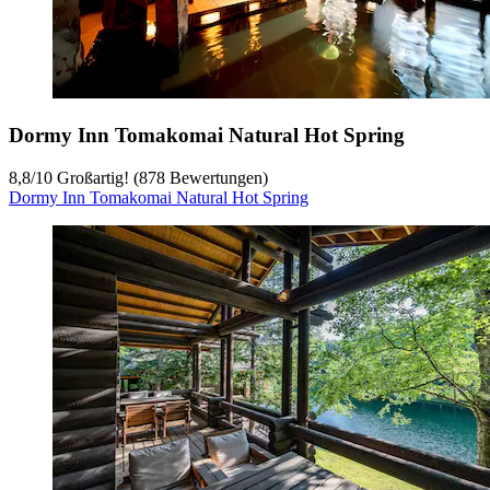
Dormy Inn Tomakomai Natural Hot Spring
8,8
/
10
Großartig! (878 Bewertungen)
Dormy Inn Tomakomai Natural Hot Spring