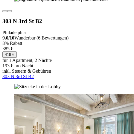
303 N 3rd St B2
Philadelphia
9.0/10
Wunderbar (6 Bewertungen)
8% Rabatt
385 €
418 €
für 1 Apartment, 2 Nächte
193 € pro Nacht
inkl. Steuern & Gebühren
303 N 3rd St B2