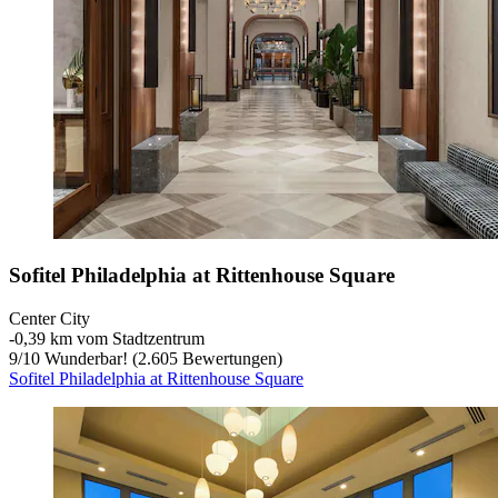
Sofitel Philadelphia at Rittenhouse Square
Center City
‐
0,39 km vom Stadtzentrum
9
/
10
Wunderbar! (2.605 Bewertungen)
Sofitel Philadelphia at Rittenhouse Square