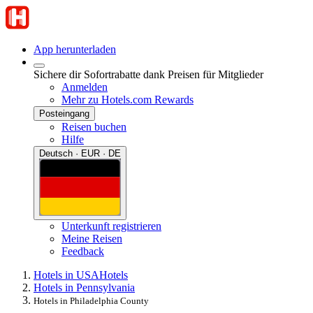
App herunterladen
Sichere dir Sofortrabatte dank Preisen für Mitglieder
Anmelden
Mehr zu Hotels.com Rewards
Posteingang
Reisen buchen
Hilfe
Deutsch · EUR · DE
Unterkunft registrieren
Meine Reisen
Feedback
Hotels in USA
Hotels
Hotels in Pennsylvania
Hotels in Philadelphia County