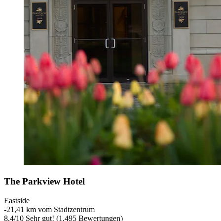
The Parkview Hotel
Eastside
‐
21,41 km vom Stadtzentrum
8,4
/
10
Sehr gut! (1.495 Bewertungen)