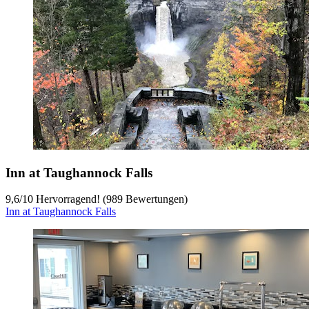
Inn at Taughannock Falls
9,6
/
10
Hervorragend! (989 Bewertungen)
Inn at Taughannock Falls