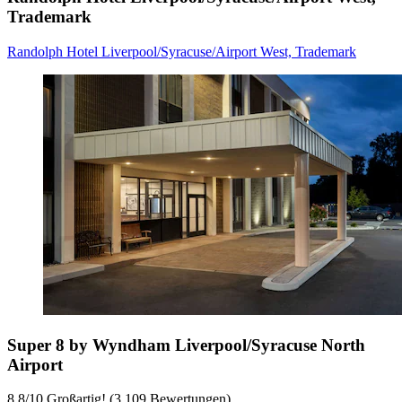
Trademark
Randolph Hotel Liverpool/Syracuse/Airport West, Trademark
Super 8 by Wyndham Liverpool/Syracuse North
Airport
8,8
/
10
Großartig! (3.109 Bewertungen)