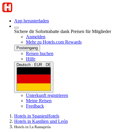
App herunterladen
Sichere dir Sofortrabatte dank Preisen für Mitglieder
Anmelden
Mehr zu Hotels.com Rewards
Posteingang
Reisen buchen
Hilfe
Deutsch · EUR · DE
Unterkunft registrieren
Meine Reisen
Feedback
Hotels in Spanien
Hotels
Hotels in Kastilien und León
Hotels in La Ramajería