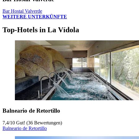
Bar Hostal Valverde
WEITERE UNTERKÜNFTE
Top-Hotels in La Vídola
Balneario de Retortillo
7,4
/
10
Gut! (36 Bewertungen)
Balneario de Retortillo