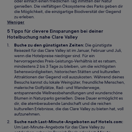
ö
n
n
i
oder einfach einen friedlichen Tag inmitten der Natur
f
s
e
n
genießen. Die vielfältigen Ökosysteme des Parks geben dir
f
t
u
e
die Möglichkeit, die einzigartige Biodiversität der Gegend
n
e
e
i
zu erleben.
e
r
n
n
Weniger
t
g
F
e
5 Tipps für clevere Einsparungen bei deiner
e
e
m
Hotelbuchung nahe Clare Valley
ö
n
n
f
s
e
Buche zu den günstigsten Zeiten:
Die günstigste
f
t
u
Reisezeit für das Clare Valley ist im Januar, Februar und Juli,
n
e
e
wenn die Hotelpreise niedriger sind. Für ein
e
r
n
hervorragendes Preis-Leistungs-Verhältnis ist es ratsam,
t
g
F
mindestens 2 bis 3 Tage zu bleiben, um die wichtigsten
e
e
Sehenswürdigkeiten, historischen Stätten und kulturellen
ö
n
Attraktionen der Gegend voll auszukosten. Während deines
f
s
Besuchs kannst du lokale Weingüter, freundliche Menschen,
f
t
malerische Golfplätze, Rad- und Wanderwege,
n
e
entspannende Wellnessbehandlungen und wunderschöne
e
r
Blumen in Naturparks genießen. Diese Dauer ermöglicht es
t
g
dir, die atemberaubende Landschaft und die reichen
e
kulturellen Erlebnisse, die das Clare Valley zu bieten hat, voll
ö
aufzunehmen.
f
Suche nach Last-Minute-Angeboten auf Hotels.com:
f
Um Last-Minute-Angebote für das Clare Valley zu
n