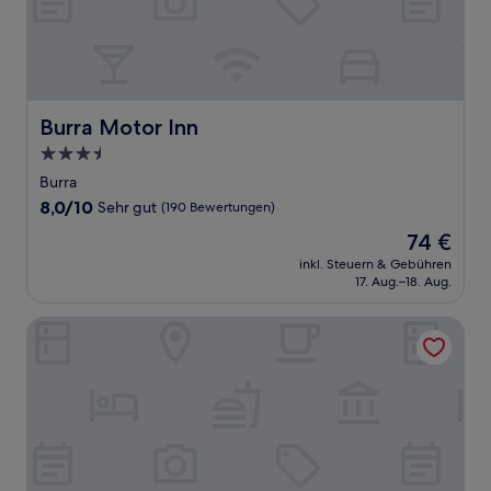
Burra Motor Inn
Burra Motor Inn
3.5-
Sterne-
Burra
Unterkunft
8.0
8,0/10
Sehr gut
(190 Bewertungen)
von
Der
74 €
10,
Preis
Sehr
inkl. Steuern & Gebühren
beträgt
17. Aug.–18. Aug.
gut,
74 €
(190
Bewertungen)
Royal Exchange Hotel Burra