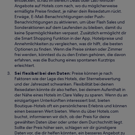
entdecken, schau im Bereich Deals oder Last-Minute-
e
Angebote auf Hotels.com nach, wo du möglicherweise
t
ermäßigte Preise findest, je näher dein Reisedatum rückt.
Erwäge, E-Mail-Benachrichtigungen oder Push-
Benachrichtigungen zu aktivieren, um über Flash Sales und
Sonderaktionen auf dem Laufenden zu bleiben, damit du
keine Sparmöglichkeiten verpasst. Zusätzlich ermöglicht dir
die Smart Shopping Funktion in der App, Hotelpreise und
Annehmlichkeiten zu vergleichen, was dir hilft, die besten
Optionen zu finden. Wenn die Preise sinken oder Zimmer
frei werden, könntest du zu den Ersten gehören, die davon
erfahren, was die Buchung eines spontanen Kurztrips
erleichtert.
Sei flexibel bei den Daten:
Preise können je nach
Faktoren wie der Lage des Hotels, der Sternebewertung
und der Jahreszeit schwanken. Flexibilität bei deinen
Reisedaten könnte dir also helfen, bei deinem Aufenthalt in
der Nähe eines Hotels im Clare Valley zu sparen. Wenn du an
einzigartigen Unterkünften interessiert bist, bieten
Boutique-Hotels oft ein persönlicheres Erlebnis und können
einen besseren Wert bieten. Wenn du über Hotels.com
buchst, informieren wir dich, ob der Preis für deine
gewählten Daten über oder unter dem Durchschnitt liegt.
Sollte der Preis höher sein, schlagen wir dir günstigere
Daten vor, die dir helfen könnten, ein besseres Angebot zu