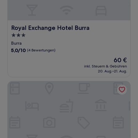
Royal Exchange Hotel Burra
Royal Exchange Hotel Burra
3.0-
Sterne-
Burra
Unterkunft
5.0
5,0/10
(4 Bewertungen)
von
Der
60 €
10,
Preis
(4
inkl. Steuern & Gebühren
beträgt
20. Aug.–21. Aug.
Bewertungen)
60 €
Anlaby Station