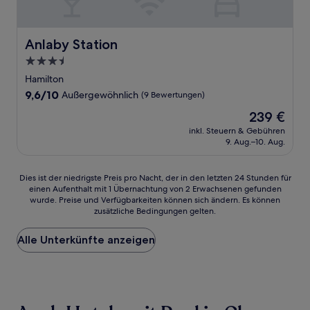
Anlaby Station
Anlaby Station
3.5-
Sterne-
Hamilton
Unterkunft
9.6
9,6/10
Außergewöhnlich
(9 Bewertungen)
von
Der
239 €
10,
Preis
Außergewöhnlich,
inkl. Steuern & Gebühren
beträgt
9. Aug.–10. Aug.
(9
239 €
Bewertungen)
Dies
Dies ist der niedrigste Preis pro Nacht, der in den letzten 24 Stunden für
einen Aufenthalt mit 1 Übernachtung von 2 Erwachsenen gefunden
ist
wurde. Preise und Verfügbarkeiten können sich ändern. Es können
der
zusätzliche Bedingungen gelten.
niedrigste
Preis
Alle Unterkünfte anzeigen
pro
Nacht,
der
in
den
letzten