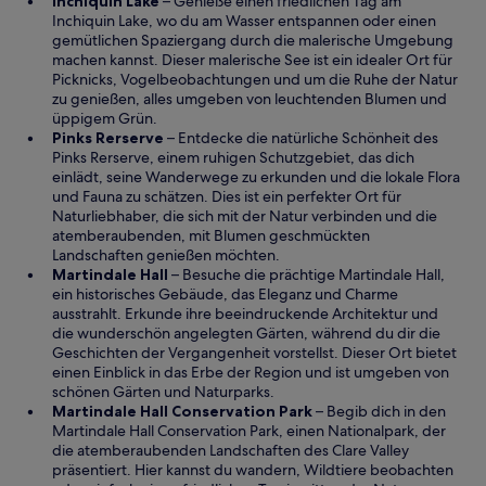
W
m
Inchiquin Lake
– Genieße einen friedlichen Tag am
i
n
Inchiquin Lake, wo du am Wasser entspannen oder einen
r
e
gemütlichen Spaziergang durch die malerische Umgebung
d
u
machen kannst. Dieser malerische See ist ein idealer Ort für
i
e
Picknicks, Vogelbeobachtungen und um die Ruhe der Natur
n
n
zu genießen, alles umgeben von leuchtenden Blumen und
e
F
üppigem Grün.
i
W
e
Pinks Rerserve
– Entdecke die natürliche Schönheit des
n
i
n
Pinks Rerserve, einem ruhigen Schutzgebiet, das dich
e
r
s
einlädt, seine Wanderwege zu erkunden und die lokale Flora
m
d
t
und Fauna zu schätzen. Dies ist ein perfekter Ort für
n
i
e
Naturliebhaber, die sich mit der Natur verbinden und die
e
n
r
atemberaubenden, mit Blumen geschmückten
u
e
g
Landschaften genießen möchten.
e
i
W
e
Martindale Hall
– Besuche die prächtige Martindale Hall,
n
n
i
ö
ein historisches Gebäude, das Eleganz und Charme
F
e
r
f
ausstrahlt. Erkunde ihre beeindruckende Architektur und
e
m
d
f
die wunderschön angelegten Gärten, während du dir die
n
n
i
n
Geschichten der Vergangenheit vorstellst. Dieser Ort bietet
s
e
n
e
einen Einblick in das Erbe der Region und ist umgeben von
t
u
e
t
schönen Gärten und Naturparks.
e
e
i
W
Martindale Hall Conservation Park
– Begib dich in den
r
n
n
i
Martindale Hall Conservation Park, einen Nationalpark, der
g
F
e
r
die atemberaubenden Landschaften des Clare Valley
e
e
m
d
präsentiert. Hier kannst du wandern, Wildtiere beobachten