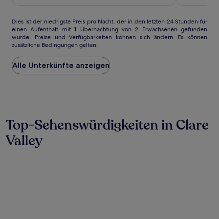
108 €
Dies
Dies ist der niedrigste Preis pro Nacht, der in den letzten 24 Stunden für
einen Aufenthalt mit 1 Übernachtung von 2 Erwachsenen gefunden
ist
wurde. Preise und Verfügbarkeiten können sich ändern. Es können
der
zusätzliche Bedingungen gelten.
niedrigste
Preis
Alle Unterkünfte anzeigen
pro
Nacht,
der
in
den
letzten
24 Stunden
Top-Sehenswürdigkeiten in Clare
für
Valley
einen
Aufenthalt
mit
1 Übernachtung
von
2 Erwachsenen
gefunden
wurde.
Preise
und