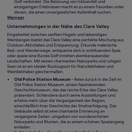
m
Golf verbindet. Die Betonung von Inklusivität und
e
n
einzigartigen Erlebnissen macht es zu einem Favoriten unter
ö
e
denen, die einen unvergesslichen Aufenthalt suchen.
f
u
Weniger
f
e
n
Unternehmungen in der Nähe des Clare Valley
n
e
F
Eingebettet zwischen sanften Hügeln und lebendigen
t
e
Weinbergen bietet das Clare Valley eine perfekte Mischung aus
n
Outdoor-Aktivitäten und Entspannung. Erkunde malerische
s
Rad- und Wanderwege, entspanne dich in wohltuenden Spas
t
oder spiele eine Runde Golf inmitten atemberaubender
e
Landschaften. Mit seinen charmanten Naturparks und ruhigen
r
Seen ist es ein idealer Rückzugsort für Naturliebhaber und
g
Weinliebhaber gleichermaßen.
e
W
Old Police Station Museum
– Reise zurück in die Zeit im
ö
i
Old Police Station Museum, einem faszinierenden
f
r
Geschichtsmuseum, das das reiche Erbe des Clare Valley
f
d
präsentiert. Schlendere durch seine Ausstellungen und
n
i
erfahre mehr über die Vergangenheit der Region,
e
n
einschließlich ihrer Geschichte der Strafverfolgung. Das
t
e
Gebäude selbst ist eine charmante Erinnerung an
i
vergangene Zeiten, umgeben von wunderschönen
n
Naturparks und Blumen, die zu einem schönen Spaziergang
e
einladen.