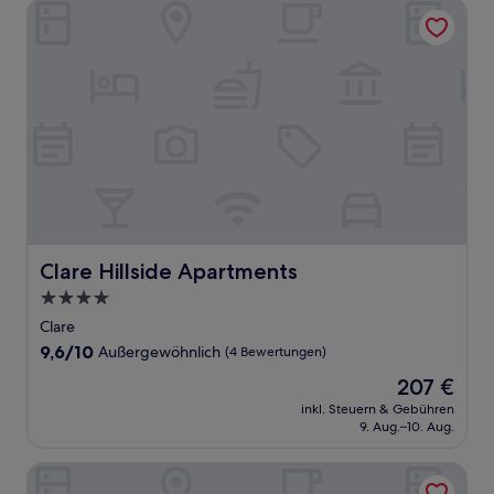
Bewertungen)
Clare Hillside Apartments
Clare Hillside Apartments
Clare Hillside Apartments
4.0-
Sterne-
Clare
Unterkunft
9.6
9,6/10
Außergewöhnlich
(4 Bewertungen)
von
Der
207 €
10,
Preis
Außergewöhnlich,
inkl. Steuern & Gebühren
beträgt
9. Aug.–10. Aug.
(4
207 €
Bewertungen)
Neagles Retreat Villas