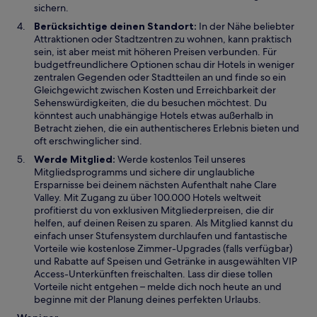
sichern.
Berücksichtige deinen Standort:
In der Nähe beliebter
Attraktionen oder Stadtzentren zu wohnen, kann praktisch
sein, ist aber meist mit höheren Preisen verbunden. Für
budgetfreundlichere Optionen schau dir Hotels in weniger
zentralen Gegenden oder Stadtteilen an und finde so ein
Gleichgewicht zwischen Kosten und Erreichbarkeit der
Sehenswürdigkeiten, die du besuchen möchtest. Du
könntest auch unabhängige Hotels etwas außerhalb in
Betracht ziehen, die ein authentischeres Erlebnis bieten und
oft erschwinglicher sind.
Werde Mitglied:
Werde kostenlos Teil unseres
Mitgliedsprogramms und sichere dir unglaubliche
Ersparnisse bei deinem nächsten Aufenthalt nahe Clare
Valley. Mit Zugang zu über 100.000 Hotels weltweit
profitierst du von exklusiven Mitgliederpreisen, die dir
helfen, auf deinen Reisen zu sparen. Als Mitglied kannst du
einfach unser Stufensystem durchlaufen und fantastische
Vorteile wie kostenlose Zimmer-Upgrades (falls verfügbar)
und Rabatte auf Speisen und Getränke in ausgewählten VIP
Access-Unterkünften freischalten. Lass dir diese tollen
Vorteile nicht entgehen – melde dich noch heute an und
beginne mit der Planung deines perfekten Urlaubs.