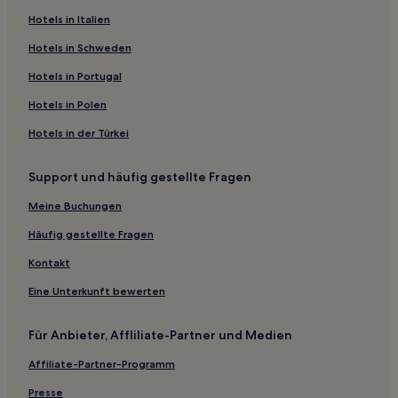
Goyder: Hotels
Hotels in Italien
Bumbunga Hotels
Hotels in Schweden
Anama Hotels
Hotels in Portugal
Hoyleton Hotels
Hotels in Polen
Yacka Hotels
Hotels in der Türkei
Hill River Hotels
Support und häufig gestellte Fragen
Marola Hotels
Lochiel Hotels
Meine Buchungen
Hart Hotels
Häufig gestellte Fragen
Lake View Hotels
Kontakt
Farrell Flat Hotels
Eine Unterkunft bewerten
Booborowie Hotels
Für Anbieter, Affliliate-Partner und Medien
Burra Hotels
Affiliate-Partner-Programm
Salter Springs Hotels
Motels in Port Augusta
Presse