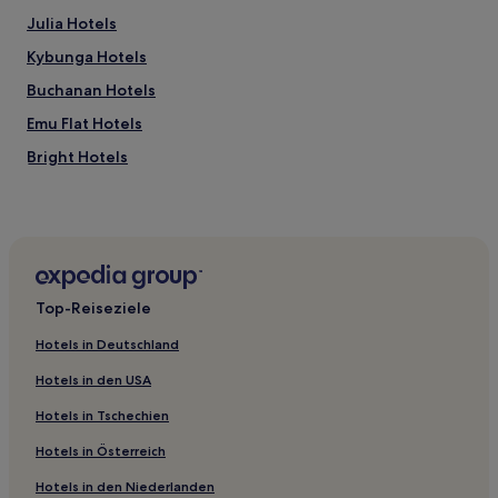
Julia Hotels
Kybunga Hotels
Buchanan Hotels
Emu Flat Hotels
Bright Hotels
Hamilton Hotels
Dalkey Hotels
Barinia Hotels
Balaklava Hotels
Top-Reiseziele
Port Broughton Hotels
Hotels in Deutschland
Australia Plains Hotels
Hotels in den USA
Ninnes Hotels
Hotels in Tschechien
Owen Hotels
Hotels in Österreich
Georgetown Hotels
Hotels in den Niederlanden
Port Wakefield Hotels