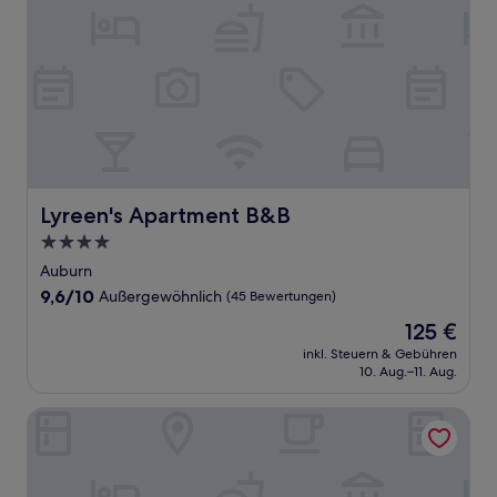
Lyreen's Apartment B&B
Lyreen's Apartment B&B
4.0-
Sterne-
Auburn
Unterkunft
9.6
9,6/10
Außergewöhnlich
(45 Bewertungen)
von
Der
125 €
10,
Preis
Außergewöhnlich,
inkl. Steuern & Gebühren
beträgt
10. Aug.–11. Aug.
(45
125 €
Bewertungen)
Bungaree Station