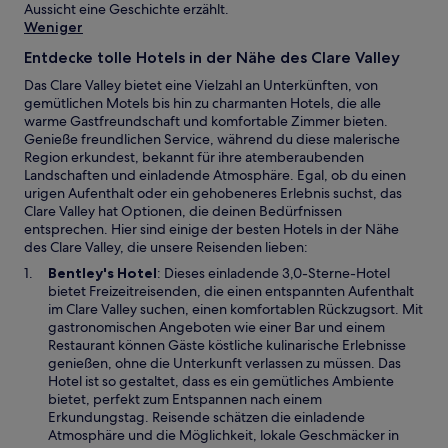
Aussicht eine Geschichte erzählt.
Weniger
Entdecke tolle Hotels in der Nähe des Clare Valley
Das Clare Valley bietet eine Vielzahl an Unterkünften, von
gemütlichen Motels bis hin zu charmanten Hotels, die alle
warme Gastfreundschaft und komfortable Zimmer bieten.
Genieße freundlichen Service, während du diese malerische
Region erkundest, bekannt für ihre atemberaubenden
Landschaften und einladende Atmosphäre. Egal, ob du einen
urigen Aufenthalt oder ein gehobeneres Erlebnis suchst, das
Clare Valley hat Optionen, die deinen Bedürfnissen
entsprechen. Hier sind einige der besten Hotels in der Nähe
des Clare Valley, die unsere Reisenden lieben:
W
Bentley's Hotel
: Dieses einladende 3,0-Sterne-Hotel
i
bietet Freizeitreisenden, die einen entspannten Aufenthalt
r
im Clare Valley suchen, einen komfortablen Rückzugsort. Mit
d
gastronomischen Angeboten wie einer Bar und einem
i
Restaurant können Gäste köstliche kulinarische Erlebnisse
n
genießen, ohne die Unterkunft verlassen zu müssen. Das
e
Hotel ist so gestaltet, dass es ein gemütliches Ambiente
i
bietet, perfekt zum Entspannen nach einem
n
Erkundungstag. Reisende schätzen die einladende
e
Atmosphäre und die Möglichkeit, lokale Geschmäcker in