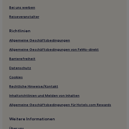
Motels in Adelaide
Bei uns werben
Hostels in Adelaide
Reiseveranstalter
Aparthotels in Adelaide
Richtlinien
Ferienwohnungen in Adelaide
Allgemeine Geschäftsbedingungen
Motels in Boomer Beach
Allgemeine Geschäftsbedingungen von FeWo-direkt
Luxus in Glenelg
Hotels mit Pool nahe Glenelg Beach
Barrierefreiheit
Hotels mit inbegriffenem Frühstück nahe Glenelg Beach
Datenschutz
Golf in Adelaide
Cookies
Lgbtqia-Freundliche in Adelaide
Rechtliche Hinweise/Kontakt
Familien in Adelaide
Inhaltsrichtlinien und Melden von Inhalten
Strand in Adelaide
Allgemeine Geschäftsbedingungen für Hotels.com Rewards
Luxus in Adelaide
Weitere Informationen
Günstige in Adelaide
Hotels mit Küchenzeile in Tanunda
Über uns