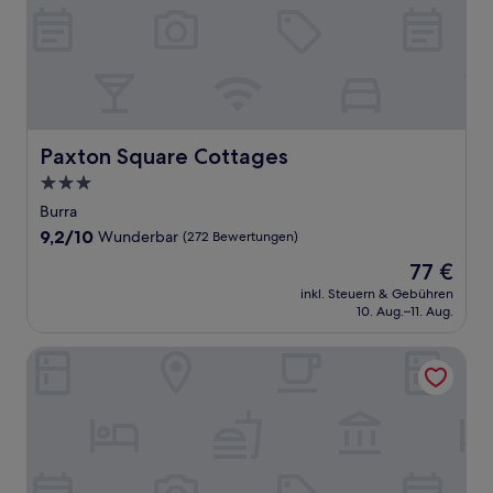
Paxton Square Cottages
Paxton Square Cottages
3.0-
Sterne-
Burra
Unterkunft
9.2
9,2/10
Wunderbar
(272 Bewertungen)
von
Der
77 €
10,
Preis
Wunderbar,
inkl. Steuern & Gebühren
beträgt
10. Aug.–11. Aug.
(272
77 €
Bewertungen)
Burra Motor Inn