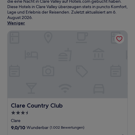
die eine Nacht in Clare Valley auf Hotels.com gebucht haben.
Diese Hotels in Clare Valley überzeugen stets in puncto Komfort,
Lage und Erlebnis der Reisenden. Zuletzt aktualisiert am
6.
August 2026
.
Weniger
Clare Country Club
Clare Country Club
Clare Country Club
3.5-
Sterne-
Clare
Unterkunft
9.0
9,0/10
Wunderbar
(1.002 Bewertungen)
von