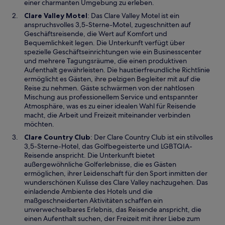
m
einer charmanten Umgebung zu erleben.
n
W
Clare Valley Motel
: Das Clare Valley Motel ist ein
e
i
anspruchsvolles 3,5-Sterne-Motel, zugeschnitten auf
u
r
Geschäftsreisende, die Wert auf Komfort und
e
d
Bequemlichkeit legen. Die Unterkunft verfügt über
n
i
spezielle Geschäftseinrichtungen wie ein Businesscenter
F
n
und mehrere Tagungsräume, die einen produktiven
e
e
Aufenthalt gewährleisten. Die haustierfreundliche Richtlinie
n
i
ermöglicht es Gästen, ihre pelzigen Begleiter mit auf die
s
n
Reise zu nehmen. Gäste schwärmen von der nahtlosen
t
e
Mischung aus professionellem Service und entspannter
e
m
Atmosphäre, was es zu einer idealen Wahl für Reisende
r
n
macht, die Arbeit und Freizeit miteinander verbinden
g
e
möchten.
e
u
W
Clare Country Club
: Der Clare Country Club ist ein stilvolles
ö
e
i
3,5-Sterne-Hotel, das Golfbegeisterte und LGBTQIA-
f
n
r
Reisende anspricht. Die Unterkunft bietet
f
F
d
außergewöhnliche Golferlebnisse, die es Gästen
n
e
i
ermöglichen, ihrer Leidenschaft für den Sport inmitten der
e
n
n
wunderschönen Kulisse des Clare Valley nachzugehen. Das
t
s
e
einladende Ambiente des Hotels und die
t
i
maßgeschneiderten Aktivitäten schaffen ein
e
n
unverwechselbares Erlebnis, das Reisende anspricht, die
r
e
einen Aufenthalt suchen, der Freizeit mit ihrer Liebe zum
g