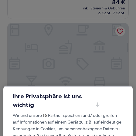
Der
84 €
10,
Preis
Wunderbar,
inkl. Steuern & Gebühren
beträgt
6. Sept.–7. Sept.
(1.002
84 €
Bewertungen)
Clare Valley Motel
Ihre Privatsphäre ist uns
Clare Valley Motel
Clare Valley Motel
wichtig
3.5-
Sterne-
Clare
Wir und unsere
16
Partner speichern und/ oder greifen
Unterkunft
8.8
8,8/10
Hervorragend
(838 Bewertungen)
auf Informationen auf einem Gerät zu, z.B. auf eindeutige
von
Kennungen in Cookies, um personenbezogene Daten zu
Der
103 €
10,
Preis
verarbeiten. Sie können Ihre Präferenzen akzeptieren