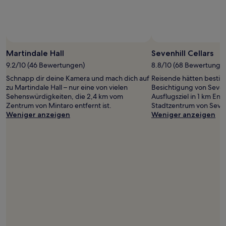
Verfügbarkeiten
können
sich
ändern.
Es
können
Martindale Hall
Sevenhill Cellars
zusätzliche
9.2/10 (46 Bewertungen)
8.8/10 (68 Bewertunge
Bedingungen
gelten.
Schnapp dir deine Kamera und mach dich auf
Reisende hätten bestim
zu Martindale Hall – nur eine von vielen
Besichtigung von Sevenh
Sehenswürdigkeiten, die 2,4 km vom
Ausflugsziel in 1 km En
Zentrum von Mintaro entfernt ist.
Stadtzentrum von Seven
Weniger anzeigen
Weniger anzeigen