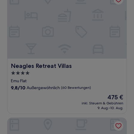
Neagles Retreat Villas
Neagles Retreat Villas
4.0-
Sterne-
Emu Flat
Unterkunft
9.8
9,8/10
Außergewöhnlich
(60 Bewertungen)
von
Der
475 €
10,
Preis
Außergewöhnlich,
inkl. Steuern & Gebühren
beträgt
9. Aug.–10. Aug.
(60
475 €
Bewertungen)
Lyreen's Apartment B&B