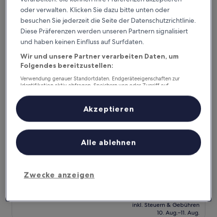
Hervorragend,
inkl. Steuern & Gebühren
beträgt
9. Aug.–10. Aug.
(838
oder verwalten. Klicken Sie dazu bitte unten oder
103 €
Bewertungen)
besuchen Sie jederzeit die Seite der Datenschutzrichtlinie.
Discovery Parks - Clare
Diese Präferenzen werden unseren Partnern signalisiert
und haben keinen Einfluss auf Surfdaten.
Wir und unsere Partner verarbeiten Daten, um
Folgendes bereitzustellen:
Verwendung genauer Standortdaten. Endgeräteeigenschaften zur
Identifikation aktiv abfragen. Speichern von oder Zugriff auf
Informationen auf einem Endgerät. Personalisierte Werbung und
Inhalte, Messung von Werbeleistung und der Performance von Inhalten,
Zielgruppenforschung sowie Entwicklung und Verbesserung von
Akzeptieren
Angeboten.
Liste der Partner (Lieferanten)
Alle ablehnen
Discovery Parks - Clare
Discovery Parks - Clare
4.0-
Sterne-
Clare
Zwecke anzeigen
Unterkunft
8.8
8,8/10
Hervorragend
(466 Bewertungen)
von
Der
108 €
10,
Preis
Hervorragend,
inkl. Steuern & Gebühren
beträgt
10. Aug.–11. Aug.
(466