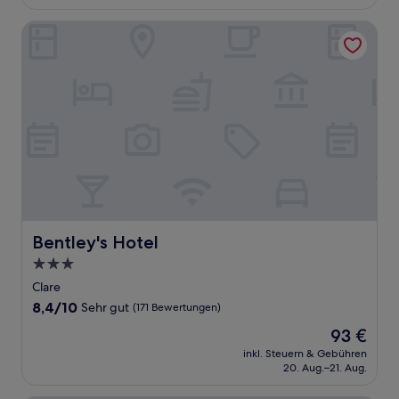
108 €
Bewertungen)
Bentley's Hotel
Bentley's Hotel
Bentley's Hotel
3.0-
Sterne-
Clare
Unterkunft
8.4
8,4/10
Sehr gut
(171 Bewertungen)
von
Der
93 €
10,
Preis
Sehr
inkl. Steuern & Gebühren
beträgt
20. Aug.–21. Aug.
gut,
93 €
(171