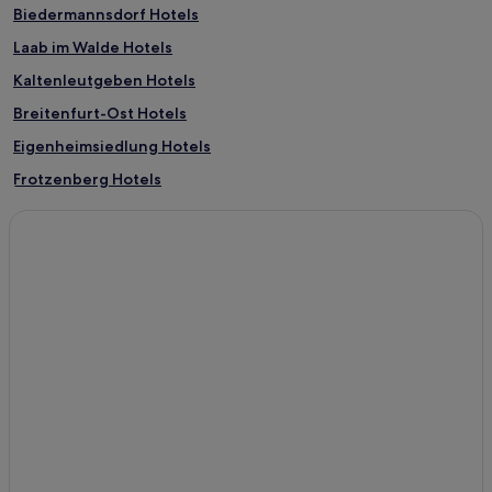
Biedermannsdorf Hotels
Laab im Walde Hotels
Kaltenleutgeben Hotels
Breitenfurt-Ost Hotels
Eigenheimsiedlung Hotels
Frotzenberg Hotels
Gießhübl Hotels
Hennersdorf Hotels
Sulz im Wienerwald Hotels
Vösendorf Hotels
Wienerwald Hotels
Gruberau Hotels
Hinterbrühl Hotels
Guntramsdorf Hotels
Wiener Neudorf Hotels