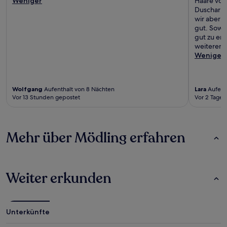
Weniger
Haare von
Duscharma
wir aber n
gut. Sowoh
gut zu err
weiteremp
Weniger
Wolfgang
Aufenthalt von 8 Nächten
Lara
Aufent
Vor 13 Stunden gepostet
Vor 2 Tagen
Mehr über Mödling erfahren
Weiter erkunden
Unterkünfte