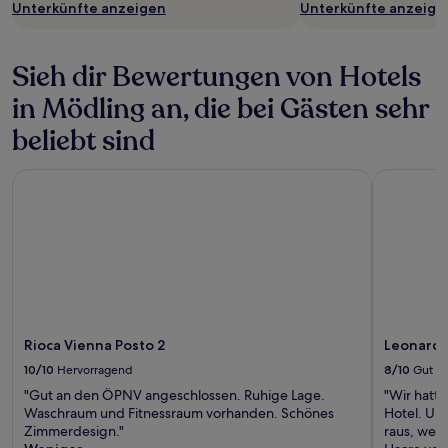
Unterkünfte anzeigen
Unterkünfte anzeige
Sieh dir Bewertungen von Hotels
in Mödling an, die bei Gästen sehr
beliebt sind
Rioca Vienna Posto 2
Leonardo 
Rioca Vienna Posto 2
Leonardo
10/10
Hervorragend
8/10
Gut
"Gut an den ÖPNV angeschlossen. Ruhige Lage.
"Wir hatte
Waschraum und Fitnessraum vorhanden. Schönes
Hotel. Un
Zimmerdesign."
raus, wesh