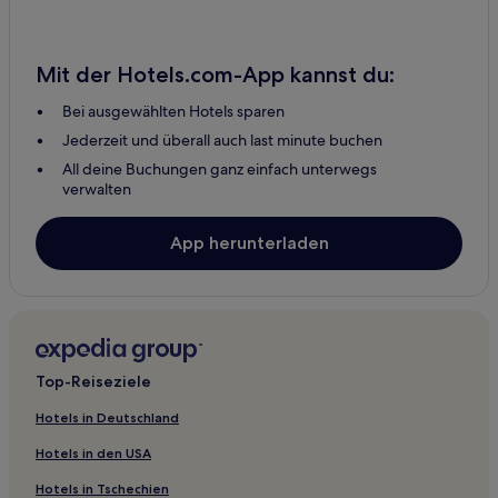
Mödling Hotels
Achau Hotels
Mit der Hotels.com-App kannst du:
Gumpoldskirchen Hotels
Bei ausgewählten Hotels sparen
Perchtoldsdorf Hotels
Jederzeit und überall auch last minute buchen
Brunn am Gebirge Hotels
All deine Buchungen ganz einfach unterwegs
Breitenfurt bei Wien Hotels
verwalten
Münchendorf Hotels
App herunterladen
Maria Enzersdorf Hotels
Top-Reiseziele
Hotels in Deutschland
Hotels in den USA
Hotels in Tschechien