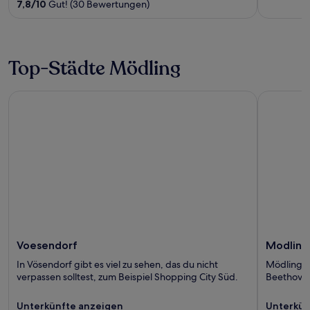
out
out
7,8
/
10
Gut! (30 Bewertungen)
of
of
5
5
Top-Städte Mödling
Voesendorf
Modling
Voesendorf
Modling
In Vösendorf gibt es viel zu sehen, das du nicht
Mödling b
verpassen solltest, zum Beispiel Shopping City Süd.
Beethoven
Unterkünfte anzeigen
Unterkün