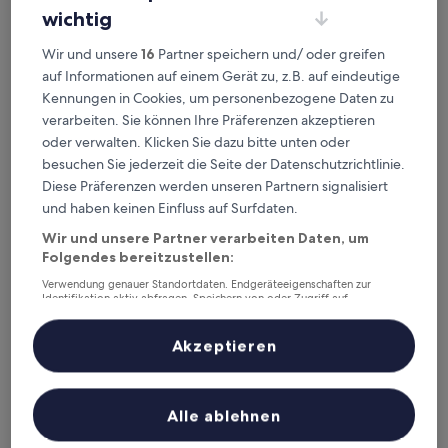
wichtig
Dieses Wochenende
Nächstes Wochenende
7. Aug. - 9. Aug.
14. Aug. - 16. Aug.
Wir und unsere
16
Partner speichern und/ oder greifen
Mödling – wo
auf Informationen auf einem Gerät zu, z.B. auf eindeutige
Kennungen in Cookies, um personenbezogene Daten zu
übernachten?
verarbeiten. Sie können Ihre Präferenzen akzeptieren
oder verwalten. Klicken Sie dazu bitte unten oder
Top-Hotels in Vösendorf
besuchen Sie jederzeit die Seite der Datenschutzrichtlinie.
Diese Präferenzen werden unseren Partnern signalisiert
Eventhotel Pyramide
SLEEEP Ho
und haben keinen Einfluss auf Surfdaten.
Wir und unsere Partner verarbeiten Daten, um
Folgendes bereitzustellen:
Verwendung genauer Standortdaten. Endgeräteeigenschaften zur
Identifikation aktiv abfragen. Speichern von oder Zugriff auf
Informationen auf einem Endgerät. Personalisierte Werbung und
Inhalte, Messung von Werbeleistung und der Performance von Inhalten,
Zielgruppenforschung sowie Entwicklung und Verbesserung von
Akzeptieren
Angeboten.
Eventhotel Pyramide
SLEEEP
Liste der Partner (Lieferanten)
4
3
out
out
Alle ablehnen
8,2
/
10
Sehr gut! (583 Bewertungen)
of
of
WEITERE UNTERKÜNFTE