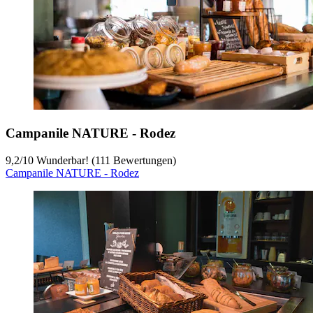
Campanile NATURE - Rodez
9,2
/
10
Wunderbar! (111 Bewertungen)
Campanile NATURE - Rodez