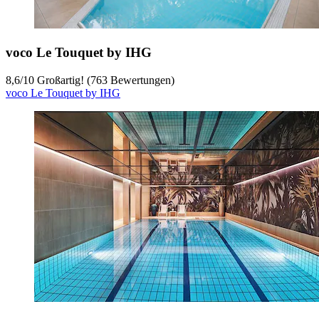
voco Le Touquet by IHG
8,6
/
10
Großartig! (763 Bewertungen)
voco Le Touquet by IHG