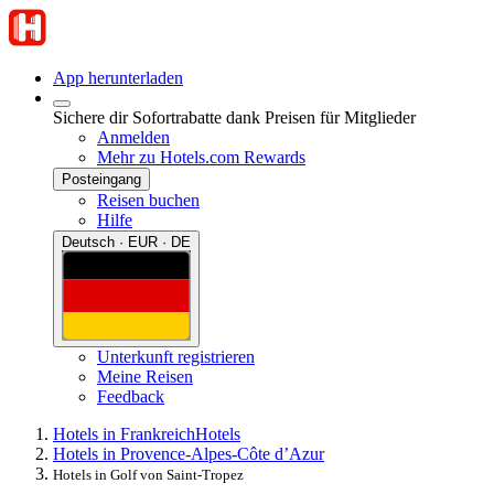
App herunterladen
Sichere dir Sofortrabatte dank Preisen für Mitglieder
Anmelden
Mehr zu Hotels.com Rewards
Posteingang
Reisen buchen
Hilfe
Deutsch · EUR · DE
Unterkunft registrieren
Meine Reisen
Feedback
Hotels in Frankreich
Hotels
Hotels in Provence-Alpes-Côte d’Azur
Hotels in Golf von Saint-Tropez