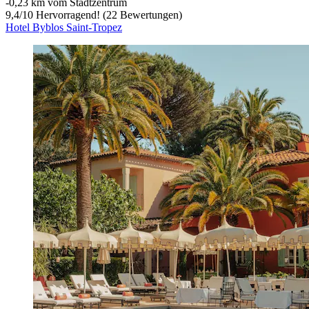
‐
0,23 km vom Stadtzentrum
9,4
/
10
Hervorragend! (22 Bewertungen)
Hotel Byblos Saint-Tropez